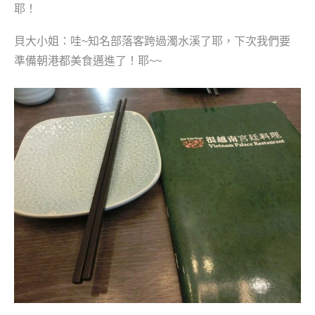
耶！
貝大小姐：
哇~知名部落客跨過濁水溪了耶，下次我們要
準備朝港都美食邁進了！耶~~