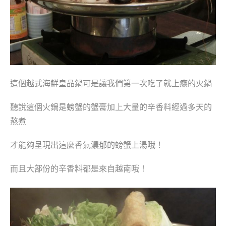
這個
越式海鮮皇品鍋
可是讓我們第一次吃了就上癮的火鍋
聽說這個火鍋是螃蟹的蟹膏加上大量的辛香料經過多天的
熬煮
才能夠呈現出這麼香氣濃郁的螃蟹上湯哦！
而且大部份的辛香料都是來自越南哦！