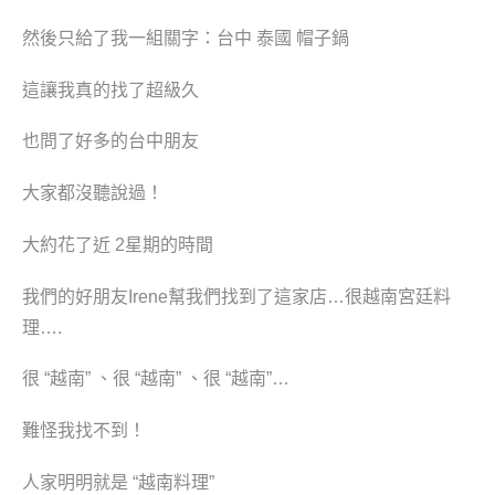
然後只給了我一組關字：台中 泰國 帽子鍋
這讓我真的找了超級久
也問了好多的台中朋友
大家都沒聽說過！
大約花了近 2星期的時間
我們的好朋友Irene幫我們找到了這家店…很越南宮廷料
理….
很 “越南” 、
很 “越南”
、
很 “越南”…
難怪我找不到！
人家明明就是 “越南料理”