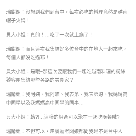
瑞餚姐：沒想到我們到台中，
每次
必吃的料理竟然是越南
帽子火鍋！
貝大小姐：
真的！…吃了一次就上癮了！
瑞餚姐：
而且這次我集結好多位台中的在地人一起來吃，
每個人都沒吃過耶！
貝大小姐：
是哦~那這次要跟我們一起吃越南料理的粉絲
饕客團集結哪些各路的美食家？
瑞餚姐：
我阿姨、
我
阿嬤、
我
表弟、
我
表弟媳、
我
媽媽高
中同學以及
我
媽媽高中同學的
同事…
貝大小姐：
蛤?!…這樣的組合可以聚在一起吃晚餐哦?！
瑞餚姐：
不但可以，連餐廳老闆娘都問我是不是台中人