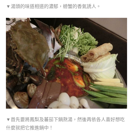
▼湯頭的味道相道的濃郁，螃蟹的香氣誘人。
▼首先要將鳳梨及蕃茄下鍋熬湯，
然後再依各人喜好想吃
什麼就把它推進鍋中！