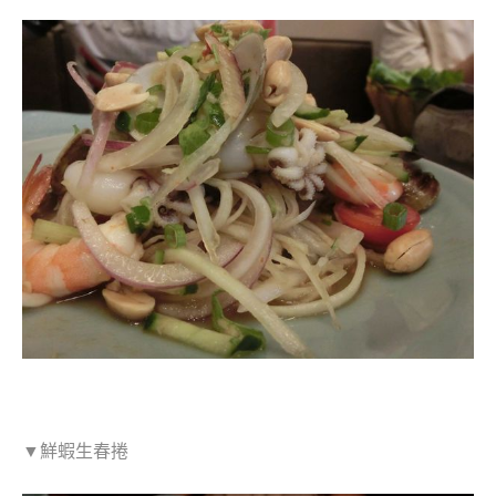
▼鮮蝦生春捲