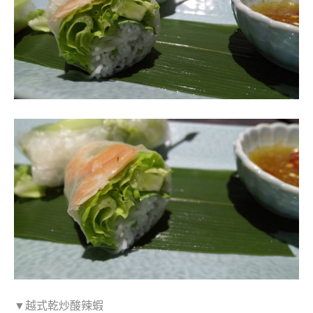
▼越式乾炒酸辣蝦