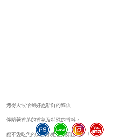
烤得火候恰到好處新鮮的鱸魚
伴隨著香茅的香氣及特殊的香料，
讓不愛吃魚的貝大小姐也頻頻出 “筷” ！