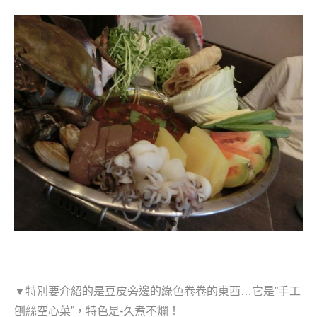
▼特別要介紹的是豆皮旁邊的綠色卷卷的東西…它是”手工
刨絲空心菜”，特色是-久煮不爛！