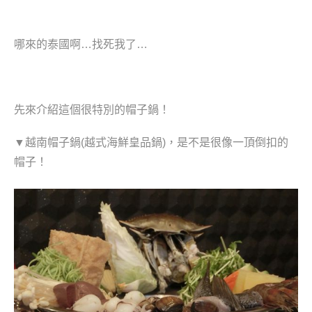
哪來的泰國啊…找死我了…
先來介紹這個很特別的帽子鍋！
▼越南帽子鍋(越式海鮮皇品鍋)，是不是很像一頂倒扣的
帽子！