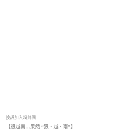
按讚加入粉絲團
【很越南…果然 “狠、越
南”】
、