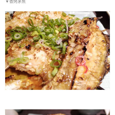
▼香
烤
茅魚