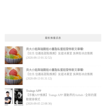
最新推播訊息
貝大小姐與瑞餚姐の囂脂私蜜話發佈新文章囉!
【台北 信義區甜點推薦】友誼冰菓室 吳興街冰店推薦
(2020-09-13 01:32:52)
貝大小姐與瑞餚姐の囂脂私蜜話發佈新文章囉!
【台北 信義區甜點推薦】友誼冰菓室 吳興街冰店推薦
(2020-09-13 01:31:12)
Trainge APP
【手機APP推薦】Trainge APP 運動界的Airbnb / 全新的運
動健身模式
(2020-09-05 22:08:36)