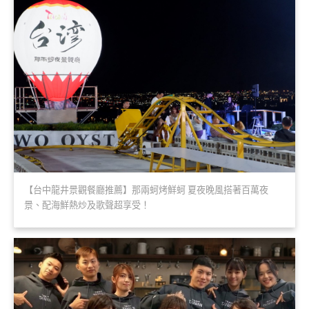
【台中龍井景觀餐廳推薦】那兩蚵烤鮮蚵 夏夜晚風搭著百萬夜
景、配海鮮熱炒及歌聲超享受！