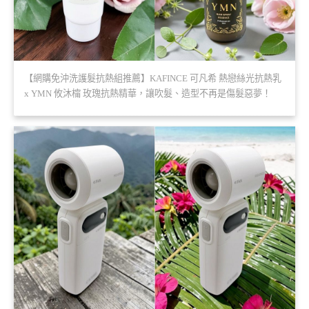
【網購免沖洗護髮抗熱組推薦】KAFINCE 可凡希 熱戀絲光抗熱乳
x YMN 攸沐橣 玫瑰抗熱精華，讓吹髮、造型不再是傷髮惡夢！