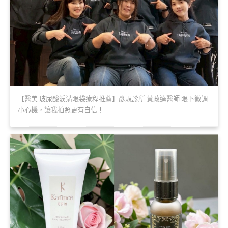
【醫美 玻尿酸淚溝眼袋療程推薦】彥靚診所 黃政達醫師 眼下微調
小心機，讓我拍照更有自信！