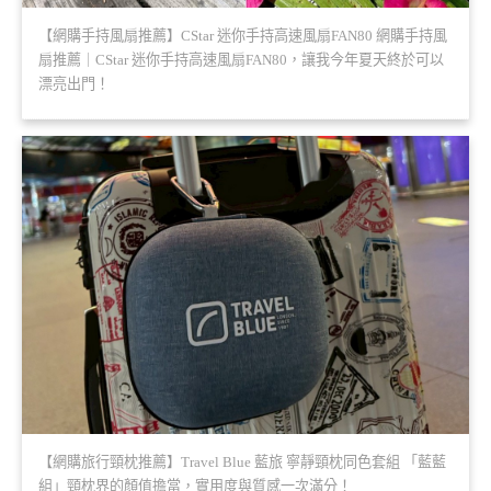
【網購手持風扇推薦】CStar 迷你手持高速風扇FAN80 網購手持風
扇推薦｜CStar 迷你手持高速風扇FAN80，讓我今年夏天終於可以
漂亮出門！
【網購旅行頸枕推薦】Travel Blue 藍旅 寧靜頸枕同色套組 「藍藍
組」頸枕界的顏值擔當，實用度與質感一次滿分！