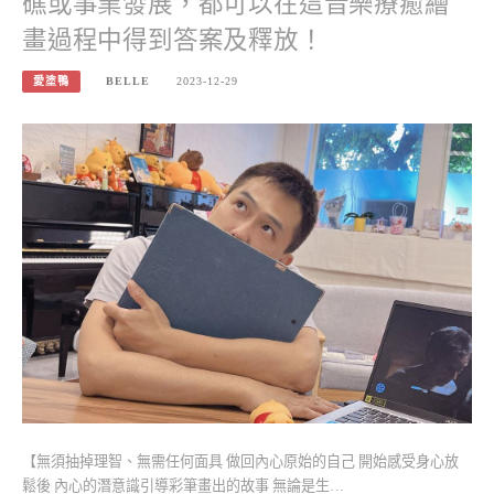
礁或事業發展，都可以在這音樂療癒繪
畫過程中得到答案及釋放！
愛塗鴨
BELLE
2023-12-29
【無須抽掉理智、無需任何面具 做回內心原始的自己 開始感受身心放
鬆後 內心的潛意識引導彩筆畫出的故事 無論是生…