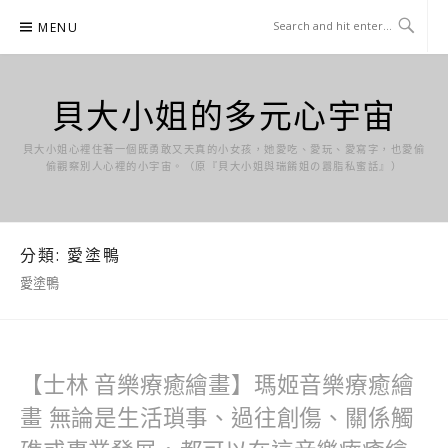
Skip
MENU
to
content
貝大小姐的多元心宇宙
貝大小姐心裡住著一個既勇敢又天真的小女孩，她愛吃、愛玩、愛寫字，也愛偷
偷觀察別人心裡的小宇宙。（原『貝大小姐與瑞餚姐の囂脂私蜜話』）
分類:
愛塗鴨
愛塗鴨
【士林 音樂療癒繪畫】瑪姬音樂療癒繪
畫 無論是生活瑣事、過往創傷、關係觸