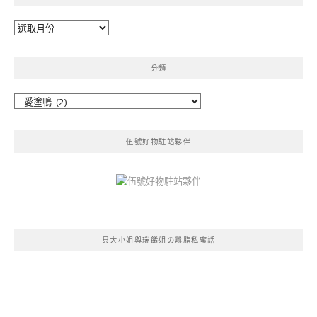
彙
整
分類
分
類
伍號好物駐站夥伴
貝大小姐與瑞餚姐の囂脂私蜜話