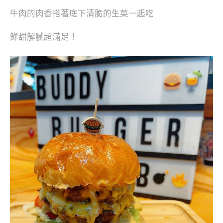
牛肉的肉香搭著底下清脆的生菜一起吃
鮮甜解膩超滿足！