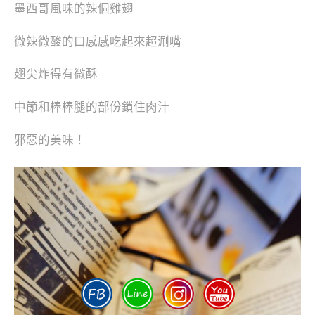
墨西哥風味的辣個雞翅
微辣微酸的口感感吃起來超涮嘴
翅尖炸得有微酥
中節和棒棒腿的部份鎖住肉汁
邪惡的美味！