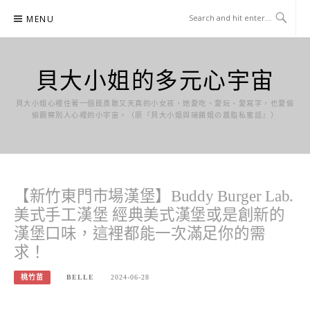
Skip
MENU
to
content
貝大小姐的多元心宇宙
貝大小姐心裡住著一個既勇敢又天真的小女孩，她愛吃、愛玩、愛寫字，也愛偷
偷觀察別人心裡的小宇宙。（原『貝大小姐與瑞餚姐の囂脂私蜜話』）
【新竹東門市場漢堡】Buddy Burger Lab.
美式手工漢堡 經典美式漢堡或是創新的
漢堡口味，這裡都能一次滿足你的需
求！
桃竹苗
BELLE
2024-06-28