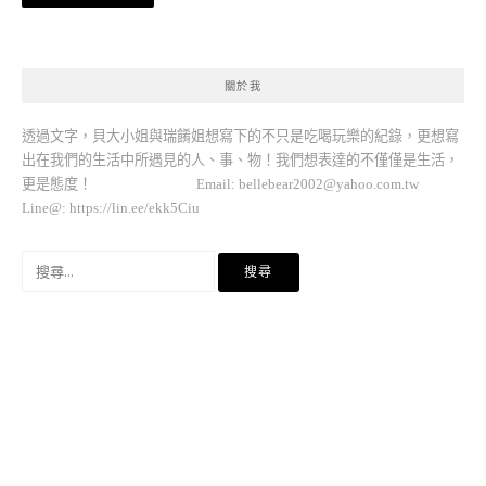
章
導
覽
關於我
透過文字，貝大小姐與瑞餚姐想寫下的不只是吃喝玩樂的紀錄，更想寫
出在我們的生活中所遇見的人、事、物！我們想表達的不僅僅是生活，
更是態度！ Email:
bellebear2002@yahoo.com.tw
Line@: https://lin.ee/ekk5Ciu
搜
尋
關
鍵
字: