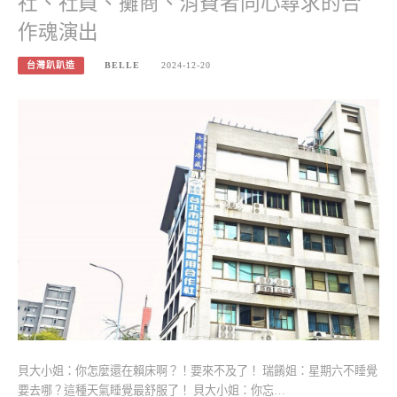
社、社員、攤商、消費者同心尋求的合
作魂演出
台灣趴趴造
BELLE
2024-12-20
貝大小姐：你怎麼還在賴床啊？！要來不及了！ 瑞餚姐：星期六不睡覺
要去哪？這種天氣睡覺最舒服了！ 貝大小姐：你忘…