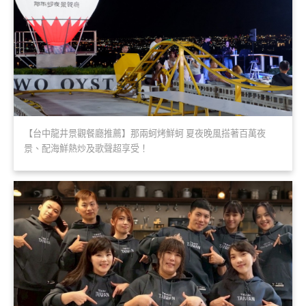
【台中龍井景觀餐廳推薦】那兩蚵烤鮮蚵 夏夜晚風搭著百萬夜
景、配海鮮熱炒及歌聲超享受！