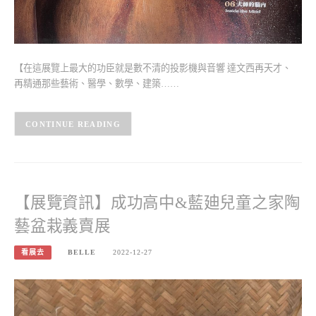
【在這展覽上最大的功臣就是數不清的投影機與音響 達文西再天才、
再精通那些藝術、醫學、數學、建築……
CONTINUE READING
【展覽資訊】成功高中&藍廸兒童之家陶
藝盆栽義賣展
看展去
BELLE
2022-12-27