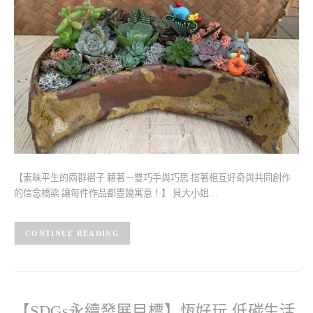
【素昧平生的兩群褶子 藉著一雙巧手與巧思 搭著相互好奇與共同創作
的信念橋梁 讓每件作品都豐饒寓意！】 貝大小姐…
CONTINUE READING
【SDGs永續發展目標】恆好玩 低碳生活