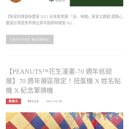
【客家料理滋味豐富 2022 台灣美食展-「品．味緒」客家主題館 還精心
邀請台灣蔬食界傑出靑年廚師林聖智 以2…
CONTINUE READING
【PEANUTS™花生漫畫-70 週年巡迴
展】70 週年展區限定！扭蛋機 X 姓名貼
機 X 紀念軍牌機
看展去
BELLE
2021-01-08