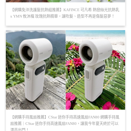
【網購免沖洗護髮抗熱組推薦】KAFINCE 可凡希 熱戀絲光抗熱乳
x YMN 攸沐橣 玫瑰抗熱精華，讓吹髮、造型不再是傷髮惡夢！
【網購手持風扇推薦】CStar 迷你手持高速風扇FAN80 網購手持風
扇推薦｜CStar 迷你手持高速風扇FAN80，讓我今年夏天終於可以
漂亮出門！