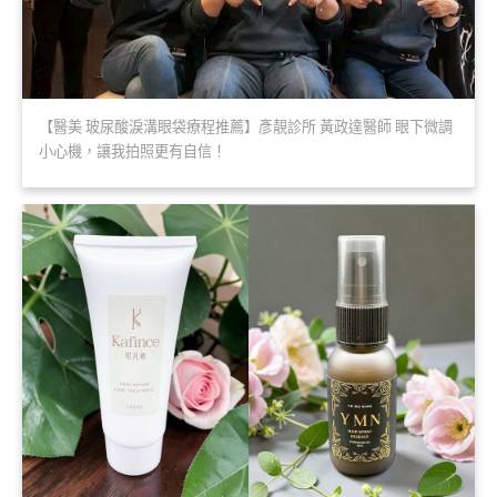
【醫美 玻尿酸淚溝眼袋療程推薦】彥靚診所 黃政達醫師 眼下微調
小心機，讓我拍照更有自信！