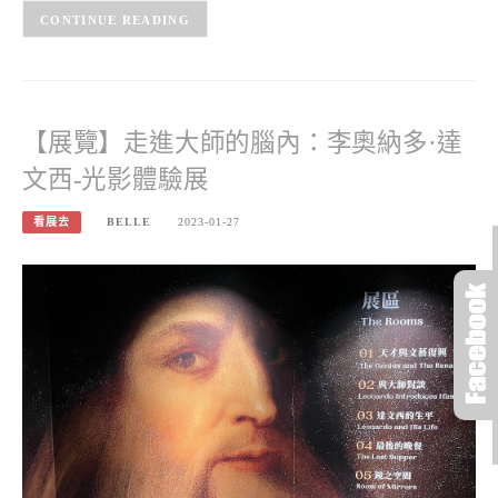
CONTINUE READING
【展覽】走進大師的腦內：李奧納多·達
文西-光影體驗展
看展去
BELLE
2023-01-27