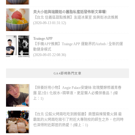
貝大小姐與瑞餚姐の囂脂私蜜話發佈新文章囉!
【台北 信義區甜點推薦】友誼冰菓室 吳興街冰店推薦
(2020-09-13 01:31:12)
Trainge APP
【手機APP推薦】Trainge APP 運動界的Airbnb / 全新的運
動健身模式
(2020-09-05 22:08:36)
GA4即時熱門文章
【保養好用小物】Angie Palace安婕絲 玫瑰雙酵修護青春
露 是2合1 化妝水+精華液，更是懶人必備保養品！(線
上：1)
【台北 公館火烤兩吃吃到飽餐廳】鼎豐麻辣鴛鴦火鍋 最
霸氣的火烤兩吃吸引了附近大專院校的師生之外，也同時
也深得附近鄰居的熱愛！(線上：1)