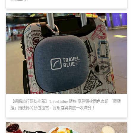
【網購旅行頸枕推薦】Travel Blue 藍旅 寧靜頸枕同色套組 「藍藍
組」頸枕界的顏值擔當，實用度與質感一次滿分！