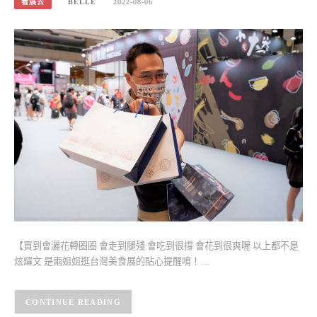
看展去
BELLE
2022-08-06
【買到會灑花轉圈圈 會走到腿殘 會吃到很撐 會花到很爽喔 以上都不是
炫耀文 是兩姐姐逛台灣美食展的貼心提醒唷！…
CONTINUE READING