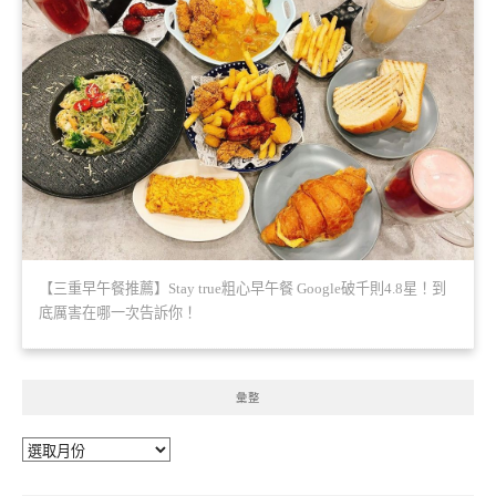
【三重早午餐推薦】Stay true粗心早午餐 Google破千則4.8星！到
底厲害在哪一次告訴你！
彙整
彙
整