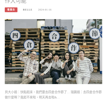
作大可能
看展去
BELLE
2024-01-16
貝大小姐：快點起床，我們要去四倉合作節了… 瑞餚姐：去四倉合作節
做什麼啊？我起不來啦，明天再去啦&…