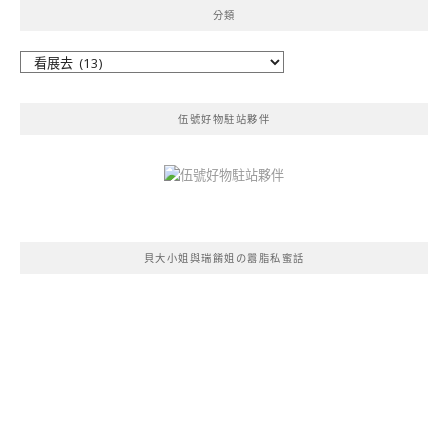
分類
分
類
伍號好物駐站夥伴
貝大小姐與瑞餚姐の囂脂私蜜話