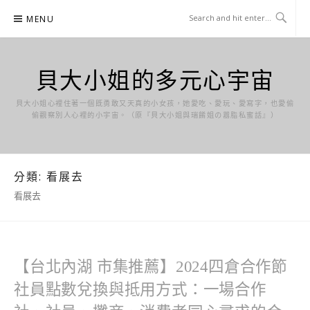
Skip
MENU
to
content
貝大小姐的多元心宇宙
貝大小姐心裡住著一個既勇敢又天真的小女孩，她愛吃、愛玩、愛寫字，也愛偷
偷觀察別人心裡的小宇宙。（原『貝大小姐與瑞餚姐の囂脂私蜜話』）
分類:
看展去
看展去
【台北內湖 市集推薦】2024四倉合作節
社員點數兌換與抵用方式：一場合作