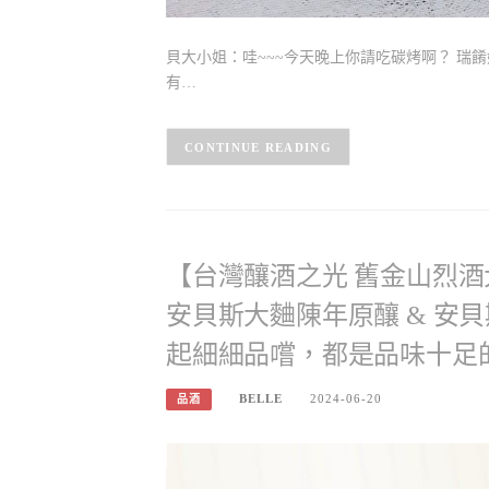
貝大小姐：哇~~~今天晚上你請吃碳烤啊？ 瑞
有…
CONTINUE READING
【台灣釀酒之光 舊金山烈酒
安貝斯大麯陳年原釀 & 安
起細細品嚐，都是品味十足
BELLE
2024-06-20
品酒