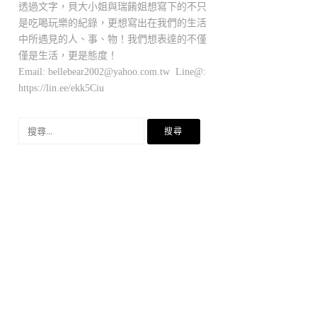
透過文字，貝大小姐與瑞餚姐想寫下的不只
是吃喝玩樂的紀錄，更想寫出在我們的生活
中所遇見的人、事、物！我們想表達的不僅
僅是生活，更是態度！
Email:
bellebear2002@yahoo.com.tw
Line@:
https://lin.ee/ekk5Ciu
搜
尋
關
鍵
字: