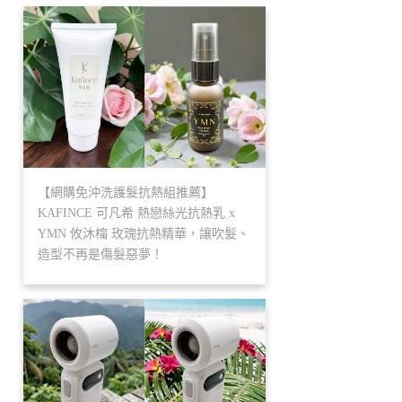
【網購免沖洗護髮抗熱組推薦】
KAFINCE 可凡希 熱戀絲光抗熱乳 x
YMN 攸沐橣 玫瑰抗熱精華，讓吹髮、
造型不再是傷髮惡夢！