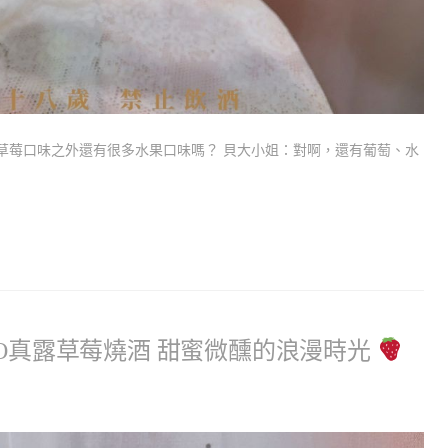
了草莓口味之外還有很多水果口味嗎？ 貝大小姐：對啊，還有葡萄、水
RO真露草莓燒酒 甜蜜微醺的浪漫時光