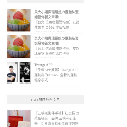
貝大小姐與瑞餚姐の囂脂私蜜
話發佈新文章囉!
【台北 信義區甜點推薦】友誼
冰菓室 吳興街冰店推薦
(2020-09-13 01:32:52)
貝大小姐與瑞餚姐の囂脂私蜜
話發佈新文章囉!
【台北 信義區甜點推薦】友誼
冰菓室 吳興街冰店推薦
(2020-09-13 01:31:12)
Trainge APP
【手機APP推薦】Trainge APP
運動界的Airbnb / 全新的運動
健身模式
(2020-09-05 22:08:36)
GA4即時熱門文章
【三峽老街伴手禮】初蛋糕 豆
漿蛋糕第一品牌 三峽老街店
每一份豆漿蛋糕都能讓你與家