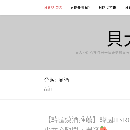
Skip
貝餚吃吃吃
貝餚去哪兒?
貝餚瞎拼去
貝
to
content
貝
貝大小姐心裡住著一個既勇敢又天
分類:
品酒
品酒
【韓國燒酒推薦】韓國JIN