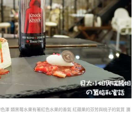
色澤 類黑莓水果有著紅色水果的香氣 紅蘋果的芬芳與桃子的氣質 瀰