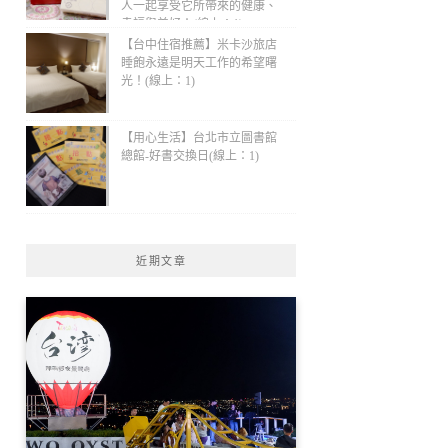
人一起享受它所帶來的健康、
幸福與美好！(線上：1)
【台中住宿推薦】米卡沙旅店
睡飽永遠是明天工作的希望曙
光！(線上：1)
【用心生活】台北市立圖書館
總館-好書交換日(線上：1)
近期文章