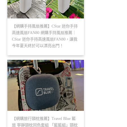
【網購手持風扇推薦】CStar 迷你手持
高速風扇FAN80 網購手持風扇推薦｜
CStar 迷你手持高速風扇FAN80，讓我
今年夏天終於可以漂亮出門！
【網購旅行頸枕推薦】Travel Blue 藍
旅 寧靜頸枕同色套組 「藍藍組」頸枕