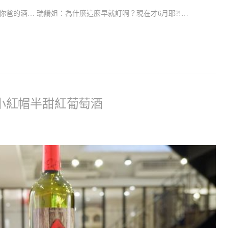
爸的酒… 瑞餚姐：為什麼這麼早就訂啊？現在才6月耶?!…
IA小紅帽半甜紅葡萄酒