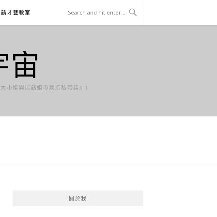
貝餚才藝教室
宇宙
貝大小姐與瑞餚姐の囂脂私蜜話』）
關於我