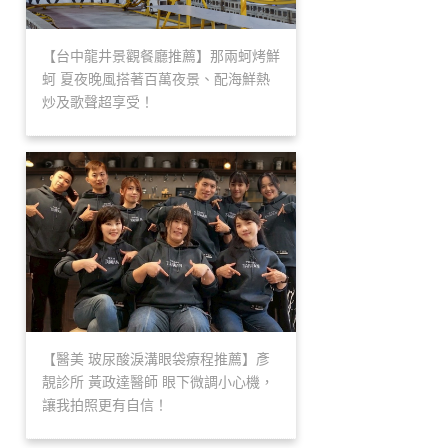
【台中龍井景觀餐廳推薦】那兩蚵烤鮮
蚵 夏夜晚風搭著百萬夜景、配海鮮熱
炒及歌聲超享受！
【醫美 玻尿酸淚溝眼袋療程推薦】彥
靚診所 黃政達醫師 眼下微調小心機，
讓我拍照更有自信！