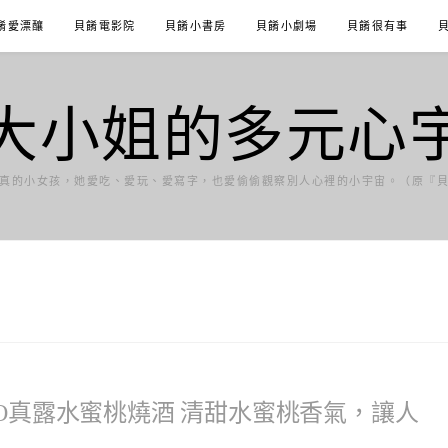
餚愛漂釀
貝餚電影院
貝餚小書房
貝餚小劇場
貝餚很有事
大小姐的多元心
真的小女孩，她愛吃、愛玩、愛寫字，也愛偷偷觀察別人心裡的小宇宙。（原『
RO真露水蜜桃燒酒 清甜水蜜桃香氣，讓人