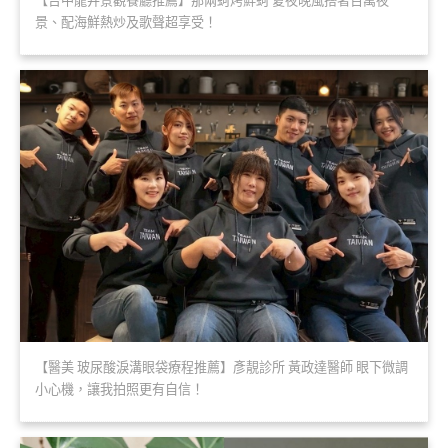
【台中龍井景觀餐廳推薦】那兩蚵烤鮮蚵 夏夜晚風搭著百萬夜
景、配海鮮熱炒及歌聲超享受！
【醫美 玻尿酸淚溝眼袋療程推薦】彥靚診所 黃政達醫師 眼下微調
小心機，讓我拍照更有自信！