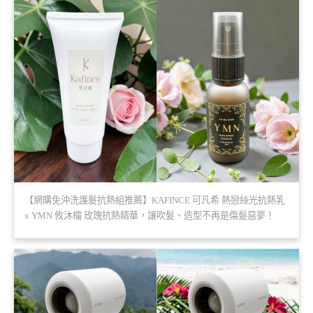
【網購免沖洗護髮抗熱組推薦】KAFINCE 可凡希 熱戀絲光抗熱乳
x YMN 攸沐橣 玫瑰抗熱精華，讓吹髮、造型不再是傷髮惡夢！