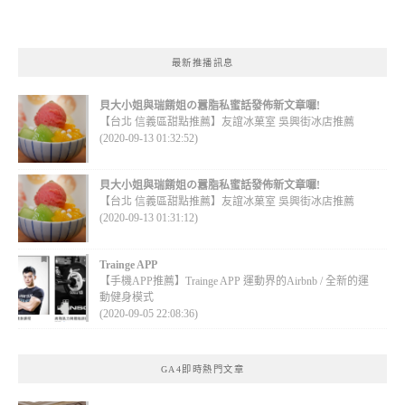
最新推播訊息
貝大小姐與瑞餚姐の囂脂私蜜話發佈新文章囉!
【台北 信義區甜點推薦】友誼冰菓室 吳興街冰店推薦
(2020-09-13 01:32:52)
貝大小姐與瑞餚姐の囂脂私蜜話發佈新文章囉!
【台北 信義區甜點推薦】友誼冰菓室 吳興街冰店推薦
(2020-09-13 01:31:12)
Trainge APP
【手機APP推薦】Trainge APP 運動界的Airbnb / 全新的運
動健身模式
(2020-09-05 22:08:36)
GA4即時熱門文章