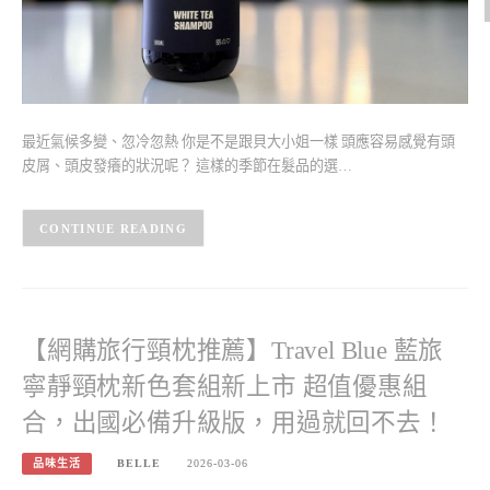
最近氣候多變、忽冷忽熱 你是不是跟貝大小姐一樣 頭應容易感覺有頭
皮屑、頭皮發癢的狀況呢？ 這樣的季節在髮品的選…
CONTINUE READING
【網購旅行頸枕推薦】Travel Blue 藍旅
寧靜頸枕新色套組新上市 超值優惠組
合，出國必備升級版，用過就回不去！
品味生活
BELLE
2026-03-06