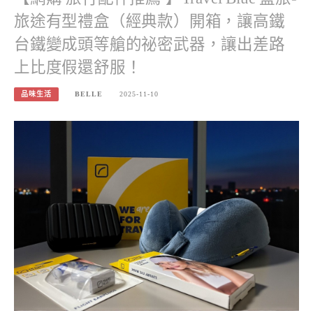
旅途有型禮盒（經典款）開箱，讓高鐵
台鐵變成頭等艙的祕密武器，讓出差路
上比度假還舒服！
品味生活
BELLE
2025-11-10