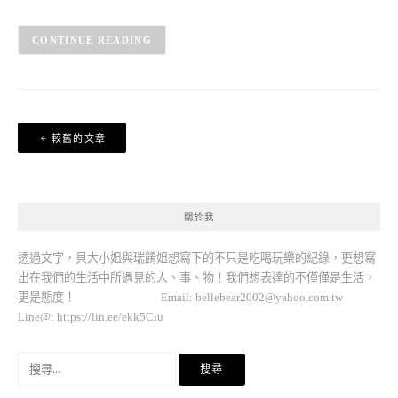
CONTINUE READING
文
較舊的文章
章
導
覽
關於我
透過文字，貝大小姐與瑞餚姐想寫下的不只是吃喝玩樂的紀錄，更想寫
出在我們的生活中所遇見的人、事、物！我們想表達的不僅僅是生活，
更是態度！ Email:
bellebear2002@yahoo.com.tw
Line@: https://lin.ee/ekk5Ciu
搜
尋