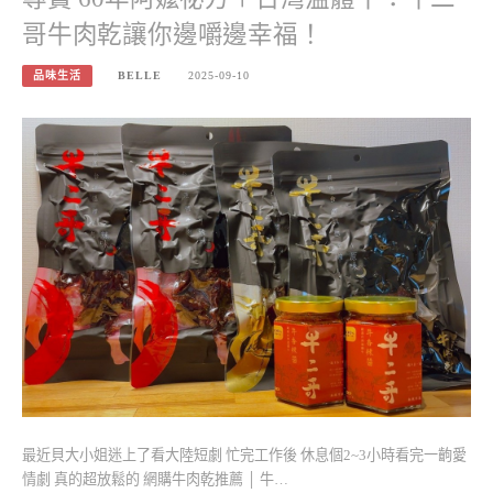
哥牛肉乾讓你邊嚼邊幸福！
品味生活
BELLE
2025-09-10
最近貝大小姐迷上了看大陸短劇 忙完工作後 休息個2~3小時看完一齣愛
情劇 真的超放鬆的 網購牛肉乾推薦 │ 牛…