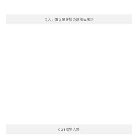
貝大小姐與瑞餚姐の囂脂私蜜話
GA4瀏覽人氣