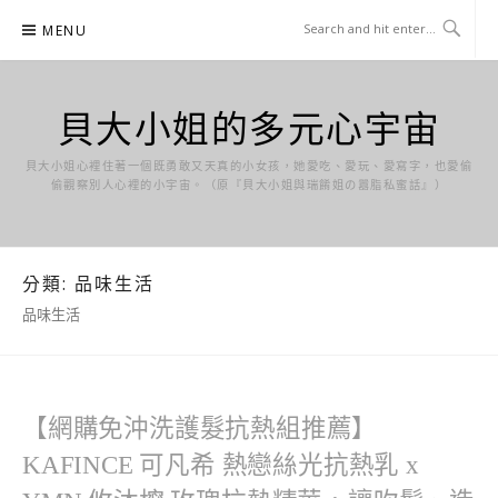
Skip
MENU
to
content
貝大小姐的多元心宇宙
貝大小姐心裡住著一個既勇敢又天真的小女孩，她愛吃、愛玩、愛寫字，也愛偷
偷觀察別人心裡的小宇宙。（原『貝大小姐與瑞餚姐の囂脂私蜜話』）
分類:
品味生活
品味生活
【網購免沖洗護髮抗熱組推薦】
KAFINCE 可凡希 熱戀絲光抗熱乳 x