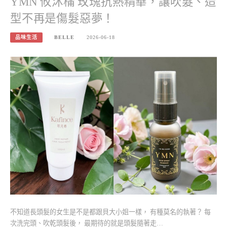
YMN 攸沐橣 玫瑰抗熱精華，讓吹髮、造
型不再是傷髮惡夢！
品味生活
BELLE
2026-06-18
不知道長頭髮的女生是不是都跟貝大小姐一樣， 有種莫名的執著？ 每
次洗完頭、吹乾頭髮後， 最期待的就是頭髮隨著走…