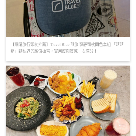
【網購旅行頸枕推薦】Travel Blue 藍旅 寧靜頸枕同色套組 「藍藍
組」頸枕界的顏值擔當，實用度與質感一次滿分！