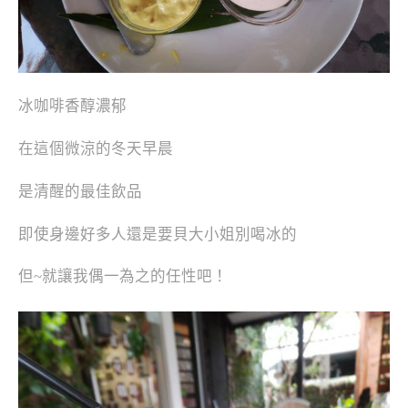
冰咖啡香醇濃郁
在這個微涼的冬天早晨
是清醒的最佳飲品
即使身邊好多人還是要貝大小姐別喝冰的
但~就讓我偶一為之的任性吧！