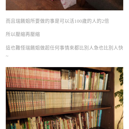
而且瑞餚姐所要做的事是可以活100歲的人的2倍
所以壓縮再壓縮
這也難怪瑞餚姐做起任何事情來都比別人急也比別人快
~