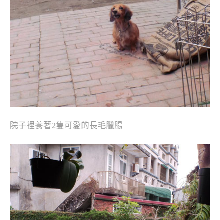
院子裡養著2隻可愛的長毛臘腸