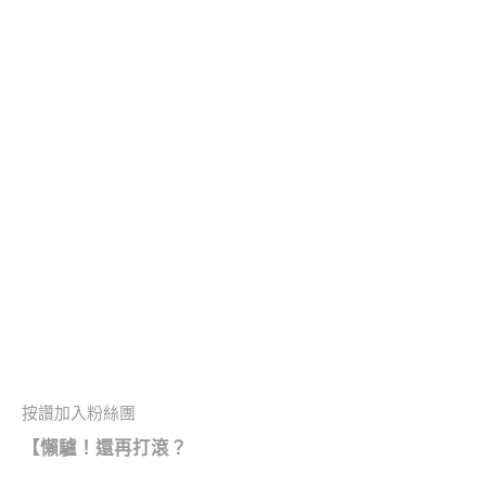
按讚加入粉絲團
【懶驢！還再打滾？