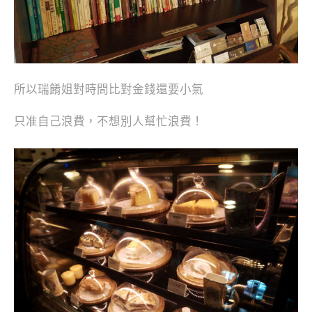
所以瑞餚姐對時間比對金錢還要小氣
只准自己浪費，不想別人幫忙浪費！