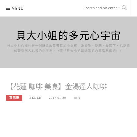
Skip
MENU
to
content
貝大小姐的多元心宇宙
貝大小姐心裡住著一個既勇敢又天真的小女孩，她愛吃、愛玩、愛寫字，也愛偷
偷觀察別人心裡的小宇宙。（原『貝大小姐與瑞餚姐の囂脂私蜜話』）
【花蓮 咖啡 美食】金湯達人咖啡
宜花東
BELLE
2017-01-20
0