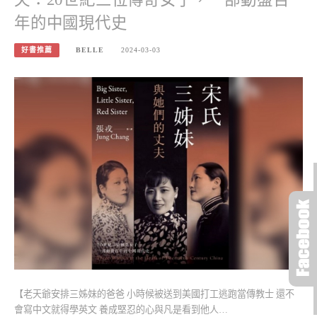
年的中國現代史
好書推薦
BELLE
2024-03-03
【老天爺安排三姊妹的爸爸 小時候被送到美國打工逃跑當傳教士 還不
會寫中文就得學英文 養成堅忍的心與凡是看到他人…