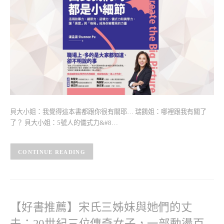
貝大小姐：我覺得這本書都跟你很有關耶… 瑞餚姐：哪裡跟我有關了
了？ 貝大小姐：5號人的儀式力&#8…
CONTINUE READING
【好書推薦】宋氏三姊妹與她們的丈
夫：20世紀三位傳奇女子，一部動盪百