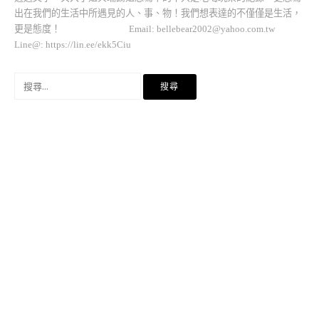
出在我們的生活中所遇見的人、事、物！我們想表達的不僅僅是生活，
更是態度！ Email:
bellebear2002@yahoo.com.tw
Line@: https://lin.ee/ekk5Ciu
搜
尋
關
鍵
字: