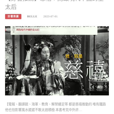
太后
好書推薦
BELLE
2023-07-01
【電報、翻譯館、海軍、教育、解禁纏足等 都是慈禧推動的 唯有鐵路
他也怕影響風水遲遲不敢太過積極 本書考究中外許…