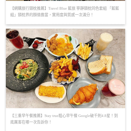
【網購旅行頸枕推薦】Travel Blue 藍旅 寧靜頸枕同色套組 「藍藍
組」頸枕界的顏值擔當，實用度與質感一次滿分！
【三重早午餐推薦】Stay true粗心早午餐 Google破千則4.8星！到
底厲害在哪一次告訴你！