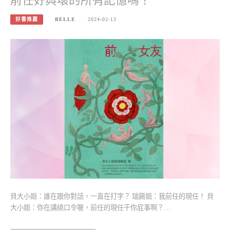
前任好與壞的所有記憶嗎？
好書推薦
BELLE
2024-02-13
貝大小姐：誰在跟你對話，一直在打字？ 瑞餚姐：我前任的現任！ 貝
大小姐：你在講繞口令喔，前任的現任干你屁事啊？…