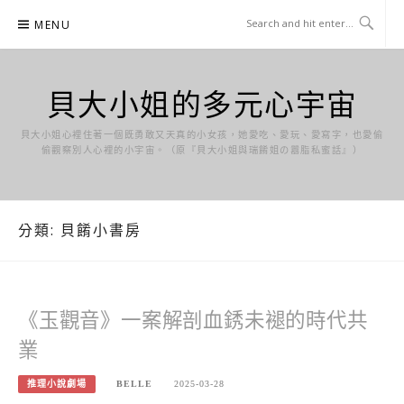
Skip
MENU
to
content
貝大小姐的多元心宇宙
貝大小姐心裡住著一個既勇敢又天真的小女孩，她愛吃、愛玩、愛寫字，也愛偷
偷觀察別人心裡的小宇宙。（原『貝大小姐與瑞餚姐の囂脂私蜜話』）
分類:
貝餚小書房
《玉觀音》一案解剖血銹未褪的時代共
業
推理小說劇場
BELLE
2025-03-28