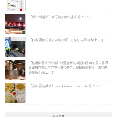
【新北 新埔站】幾分熟平價牛排館(線上：1)
【日本 福岡市博多區美野島】光寿し 光壽司(線上：1)
【板橋中醫診所推薦】翰醫堂新板中醫診所 蔣佑晨中醫師
會幫苦口婆心的叮嚀，讓我們可以慢慢改變習性，讓我們
更健康！(線上：1)
【泰國 曼谷美食】Laem Charoen Home Cafe(線上：1)
近期文章