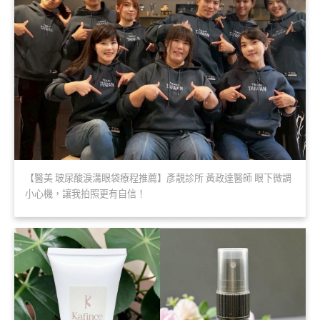
【醫美 玻尿酸淚溝眼袋療程推薦】彥靚診所 黃政達醫師 眼下微調
小心機，讓我拍照更有自信！