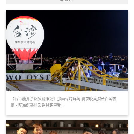
【台中龍井景觀餐廳推薦】那兩蚵烤鮮蚵 夏夜晚風搭著百萬夜
景、配海鮮熱炒及歌聲超享受！