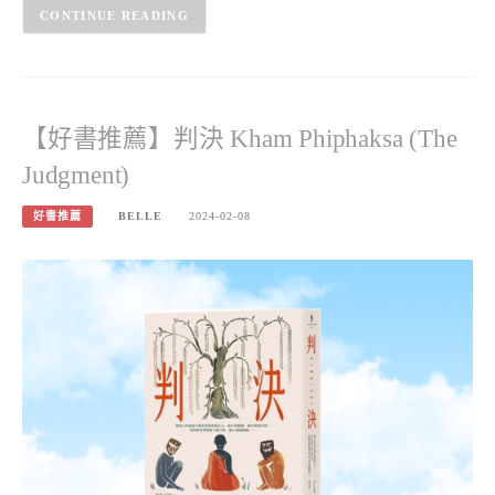
CONTINUE READING
【好書推薦】判決 Kham Phiphaksa (The
Judgment)
好書推薦
BELLE
2024-02-08