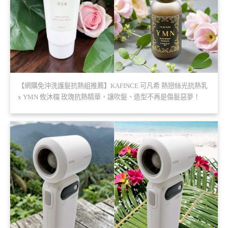
【網購免沖洗護髮抗熱組推薦】KAFINCE 可凡希 熱戀絲光抗熱乳
x YMN 攸沐橣 玫瑰抗熱精華，讓吹髮、造型不再是傷髮惡夢！