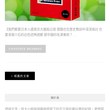
【我們都要日本人還南京大屠殺公道 德國也在歷史教訓中深深檢討 也
要求蔣介石的白色恐怖道歉 那中國的毛澤東呢？ …
CONTINUE READING
文
較舊的文章
章
導
覽
關於我
透過文字，貝大小姐與瑞餚姐想寫下的不只是吃喝玩樂的紀錄，更想寫