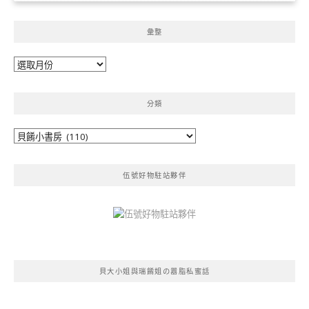
彙整
彙
整
分類
分
類
伍號好物駐站夥伴
貝大小姐與瑞餚姐の囂脂私蜜話