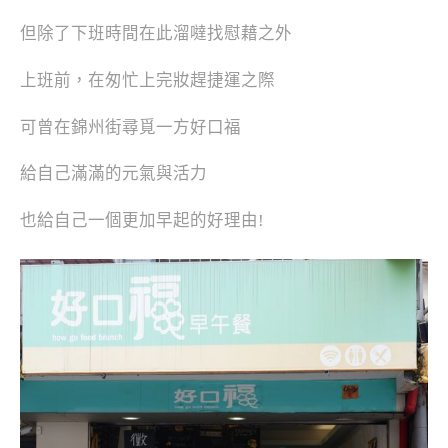
但除了下班時間在此溜噠找慰藉之外
上班前，在匆忙上完妝趕捷運之際
可曾在錦州街尋覓一方好口福
給自己滿滿的元氣與活力
也給自己一個更加早起的好理由!