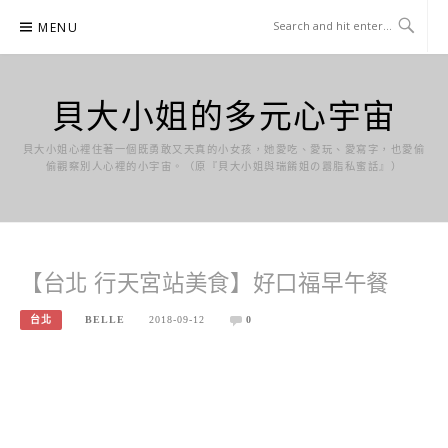
Skip
MENU
to
content
貝大小姐的多元心宇宙
貝大小姐心裡住著一個既勇敢又天真的小女孩，她愛吃、愛玩、愛寫字，也愛偷
偷觀察別人心裡的小宇宙。（原『貝大小姐與瑞餚姐の囂脂私蜜話』）
【台北 行天宮站美食】好口福早午餐
台北
BELLE
2018-09-12
0