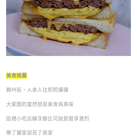
美食推薦
錦州街，人來人往熙熙攘攘
大家圖的當然就是美食與美味
這裡小吃店鱗次櫛比可說是競爭激烈
樂了饕家卻苦了商家