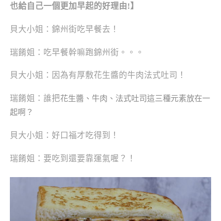
也給自己一個更加早起的好理由!
】
貝大小姐：錦州街吃早餐去！
瑞餚姐：吃早餐幹嘛跑錦州街。。。
貝大小姐：因為有厚敷花生醬的牛肉法式吐司！
瑞餚姐：誰把
花生醬、牛肉、法式吐司這三種元素放在一
起啊？
貝大小姐：好口福才吃得到！
瑞餚姐：
要吃到還要靠運氣喔？！