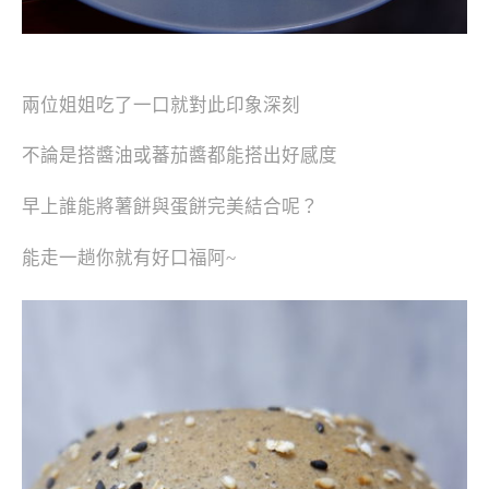
兩位姐姐吃了一口就對此印象深刻
不論是搭醬油或蕃茄醬都能搭出好感度
早上誰能將薯餅與蛋餅完美結合呢？
能走一趟你就有好口福阿~