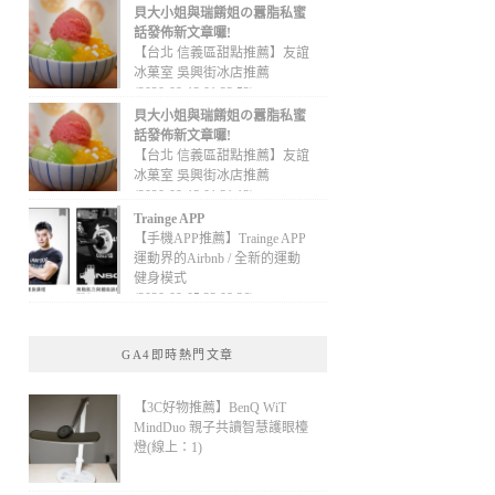
貝大小姐與瑞餚姐の囂脂私蜜
話發佈新文章囉!
【台北 信義區甜點推薦】友誼
冰菓室 吳興街冰店推薦
(2020-09-13 01:32:52)
貝大小姐與瑞餚姐の囂脂私蜜
話發佈新文章囉!
【台北 信義區甜點推薦】友誼
冰菓室 吳興街冰店推薦
(2020-09-13 01:31:12)
Trainge APP
【手機APP推薦】Trainge APP
運動界的Airbnb / 全新的運動
健身模式
(2020-09-05 22:08:36)
GA4即時熱門文章
【3C好物推薦】BenQ WiT
MindDuo 親子共讀智慧護眼檯
燈(線上：1)