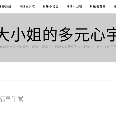
餚愛漂釀
貝餚電影院
貝餚小書房
貝餚小劇場
貝餚很有事
大小姐的多元心
真的小女孩，她愛吃、愛玩、愛寫字，也愛偷偷觀察別人心裡的小宇宙。（原『
福早午餐