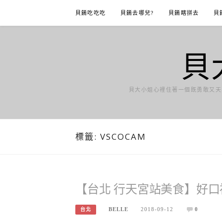
Skip
貝餚吃吃吃
貝餚去哪兒?
貝餚瞎拼去
貝
to
content
貝
貝大小姐心裡住著一個既勇敢又天
標籤:
VSCOCAM
【台北 行天宮站美食】好口
BELLE
2018-09-12
0
台北