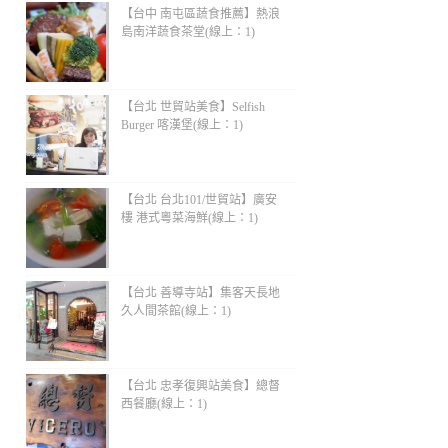
【台中 南屯區蔬食推薦】熱浪
島南洋蔬食茶堂(線上：1)
【台北 世貿站美食】Selfish
Burger 喀漢堡(線上：1)
【台北 台北101/世貿站】廣安
樓 港式粵菜海鮮(線上：1)
【台北 善導寺站】集客天長地
久人間茶館(線上：1)
【台北 忠孝復興站美食】總督
西餐廳(線上：1)