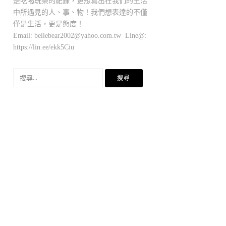
是吃喝玩樂的紀錄，更想寫出在我們的生活
中所遇見的人、事、物！我們想表達的不僅
僅是生活，更是態度！
Email:
bellebear2002@yahoo.com.tw
Line@:
https://lin.ee/ekk5Ciu
搜
尋
關
鍵
字: