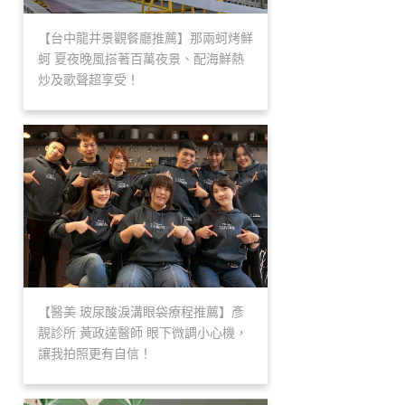
【台中龍井景觀餐廳推薦】那兩蚵烤鮮
蚵 夏夜晚風搭著百萬夜景、配海鮮熱
炒及歌聲超享受！
【醫美 玻尿酸淚溝眼袋療程推薦】彥
靚診所 黃政達醫師 眼下微調小心機，
讓我拍照更有自信！