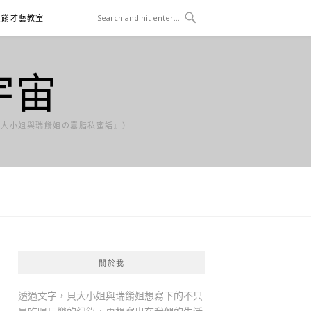
貝餚才藝教室
宇宙
貝大小姐與瑞餚姐の囂脂私蜜話』）
關於我
透過文字，貝大小姐與瑞餚姐想寫下的不只