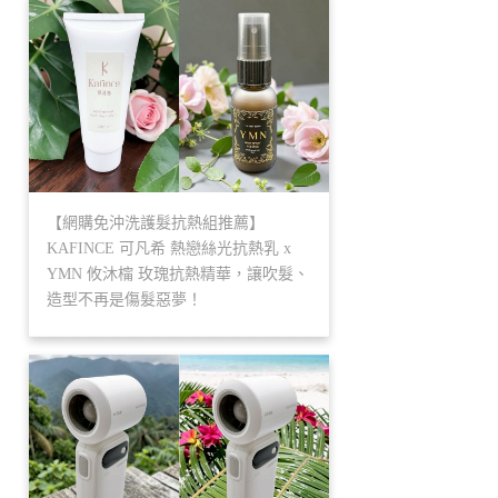
【網購免沖洗護髮抗熱組推薦】
KAFINCE 可凡希 熱戀絲光抗熱乳 x
YMN 攸沐橣 玫瑰抗熱精華，讓吹髮、
造型不再是傷髮惡夢！