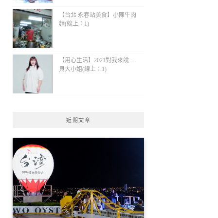
【台北 永春站美食】小陳牛肉
麵(線上：1)
【用心生活】2021對我來說…
貝大小姐(線上：1)
近期文章