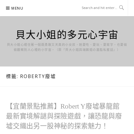
Skip
MENU
to
content
貝大小姐的多元心宇宙
貝大小姐心裡住著一個既勇敢又天真的小女孩，她愛吃、愛玩、愛寫字，也愛偷
偷觀察別人心裡的小宇宙。（原『貝大小姐與瑞餚姐の囂脂私蜜話』）
標籤:
ROBERTY廢墟
【宜蘭景點推薦】Robert Y廢墟暴龍館
最新實境解謎與探險遊戲，讓恐龍與廢
墟交織出另一股神秘的探索魅力！