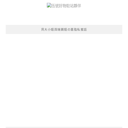
貝大小姐與瑞餚姐の囂脂私蜜話