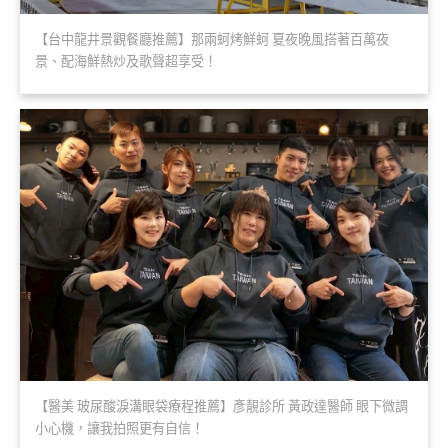
【台中龍井景觀餐廳推薦】那兩蚵烤鮮蚵 夏夜晚風搭著百萬夜
景、配海鮮熱炒及歌聲超享受！
【醫美 玻尿酸淚溝眼袋療程推薦】彥靚診所 黃政達醫師 眼下微調
小心機，讓我拍照更有自信！