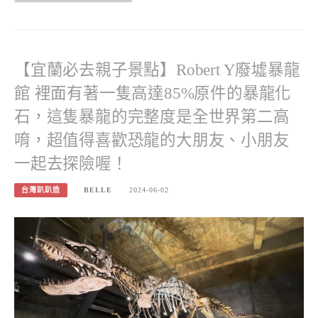
【宜蘭必去親子景點】Robert Y廢墟暴龍
館 裡面有著一隻高達85%原件的暴龍化
石，這隻暴龍的完整度是全世界第二高
唷，超值得喜歡恐龍的大朋友、小朋友
一起去探險喔！
台灣趴趴造
BELLE
2024-06-02