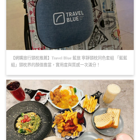
【網購旅行頸枕推薦】Travel Blue 藍旅 寧靜頸枕同色套組 「藍藍
組」頸枕界的顏值擔當，實用度與質感一次滿分！