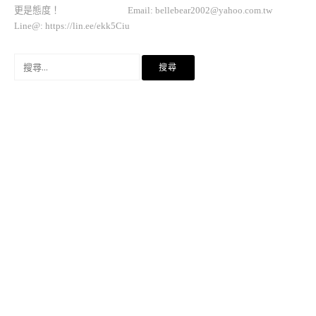
更是態度！ Email:
bellebear2002@yahoo.com.tw
Line@: https://lin.ee/ekk5Ciu
搜
尋
關
鍵
字: