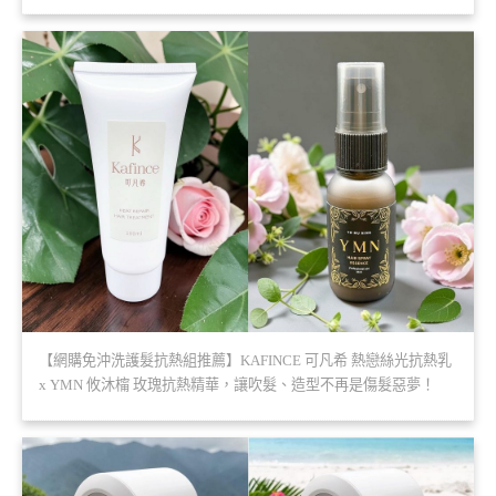
【網購免沖洗護髮抗熱組推薦】KAFINCE 可凡希 熱戀絲光抗熱乳
x YMN 攸沐橣 玫瑰抗熱精華，讓吹髮、造型不再是傷髮惡夢！