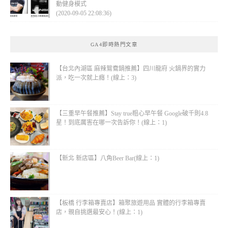
動健身模式
(2020-09-05 22:08:36)
GA4即時熱門文章
【台北內湖區 麻辣鴛鴦鍋推薦】四川龍府 火鍋界的實力
派，吃一次就上癮！(線上：3)
【三重早午餐推薦】Stay true粗心早午餐 Google破千則4.8
星！到底厲害在哪一次告訴你！(線上：1)
【新北 新店區】八角Beer Bar(線上：1)
【板橋 行李箱專賣店】箱聚旅遊用品 實體的行李箱專賣
店，親自挑選最安心！(線上：1)