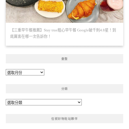
【三重早午餐推薦】Stay true粗心早午餐 Google破千則4.8星！到
底厲害在哪一次告訴你！
彙整
彙
整
分類
分
類
伍號好物駐站夥伴