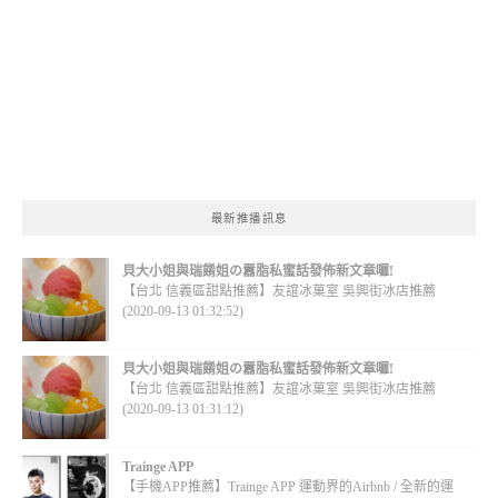
最新推播訊息
貝大小姐與瑞餚姐の囂脂私蜜話發佈新文章囉!
【台北 信義區甜點推薦】友誼冰菓室 吳興街冰店推薦
(2020-09-13 01:32:52)
貝大小姐與瑞餚姐の囂脂私蜜話發佈新文章囉!
【台北 信義區甜點推薦】友誼冰菓室 吳興街冰店推薦
(2020-09-13 01:31:12)
Trainge APP
【手機APP推薦】Trainge APP 運動界的Airbnb / 全新的運