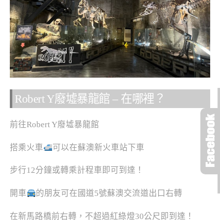
Robert Y廢墟暴龍館 – 在哪裡？
前往Robert Y廢墟暴龍館
搭乘火車
可以在蘇澳新火車站下車
步行12分鐘或轉乘計程車即可到達！
開車
的朋友可在國道5號蘇澳交流道出口右轉
在新馬路橋前右轉，不超過紅綠燈30公尺即到達！