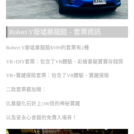
Robert Y廢墟暴龍館 – 套票資訊
Robert Y廢墟暴龍館$599的套票有2種
VR+DIY套票：包含了VR體驗、彩繪暴龍寶寶存錢筒
VR+寶藏探險套票：包含了VR體驗、寶藏探險
二款套票都加贈：
比暴龍化石好上100倍的神秘寶藏
以及安永心食館的免費入場券！