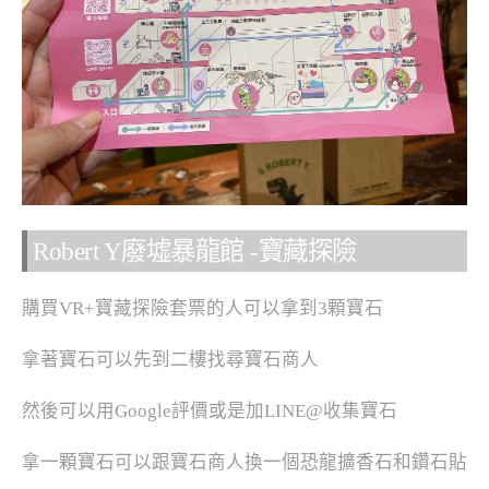
Robert Y廢墟暴龍館 -寶藏探險
購買VR+寶藏探險套票的人可以拿到3顆寶石
拿著寶石可以先到二樓找尋寶石商人
然後可以用Google評價或是加LINE@收集寶石
拿一顆寶石可以跟寶石商人換一個恐龍擴香石和鑽石貼