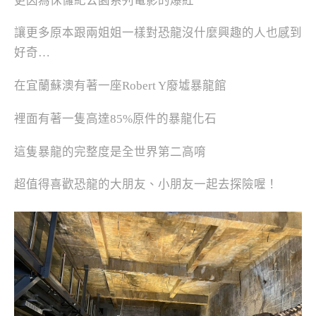
更因為侏儸紀公園系列電影的爆紅
讓更多原本跟兩姐姐一樣對恐龍沒什麼興趣的人也感到
好奇…
在宜蘭蘇澳有著一座Robert Y廢墟暴龍館
裡面有著一隻高達85%原件的暴龍化石
這隻暴龍的完整度是全世界第二高唷
超值得喜歡恐龍的大朋友、小朋友一起去探險喔！