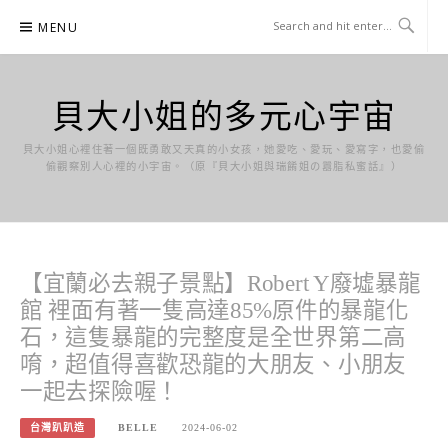
Skip
MENU
to
content
貝大小姐的多元心宇宙
貝大小姐心裡住著一個既勇敢又天真的小女孩，她愛吃、愛玩、愛寫字，也愛偷
偷觀察別人心裡的小宇宙。（原『貝大小姐與瑞餚姐の囂脂私蜜話』）
【宜蘭必去親子景點】Robert Y廢墟暴龍
館 裡面有著一隻高達85%原件的暴龍化
石，這隻暴龍的完整度是全世界第二高
唷，超值得喜歡恐龍的大朋友、小朋友
一起去探險喔！
台灣趴趴造
BELLE
2024-06-02