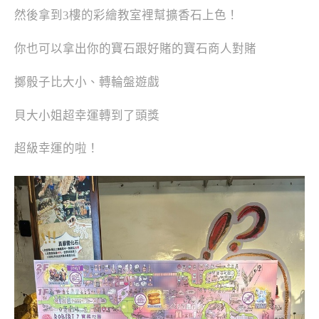
然後拿到3樓的彩繪教室裡幫擴香石上色！
你也可以拿出你的寶石跟好賭的寶石商人對賭
擲骰子比大小、轉輪盤遊戲
貝大小姐超幸運轉到了頭獎
超級幸運的啦！