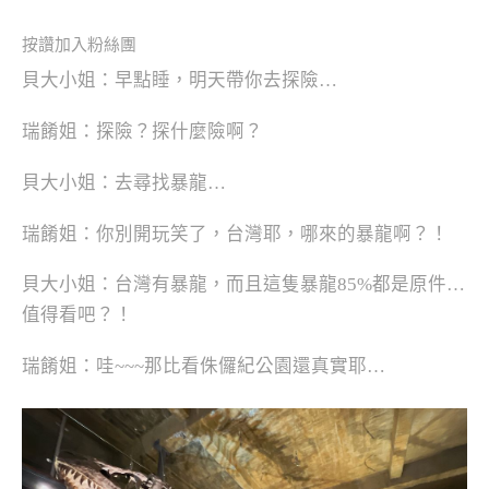
按讚加入粉絲團
貝大小姐：早點睡，明天帶你去探險…
瑞餚姐：探險？探什麼險啊？
貝大小姐：去尋找暴龍…
瑞餚姐：你別開玩笑了，台灣耶，哪來的暴龍啊？！
貝大小姐：台灣有暴龍，而且這隻暴龍85%都是原件…
值得看吧？！
瑞餚姐：哇~~~那比看侏儸紀公園還真實耶…