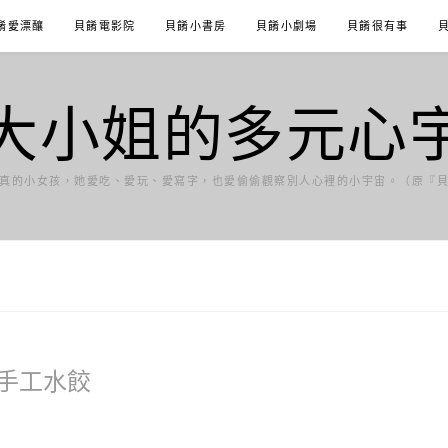
餚愛漂釀
貝餚電影院
貝餚小書房
貝餚小劇場
貝餚很有事
大小姐的多元心
真的小女孩，她愛吃、愛玩、愛寫字，也愛偷偷觀察別人心裡的小宇宙。（原『
手工水餃