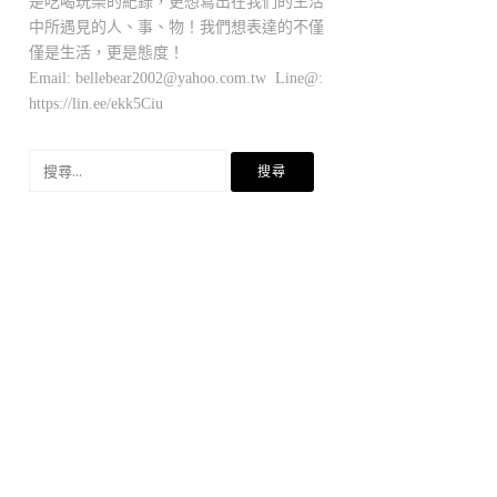
是吃喝玩樂的紀錄，更想寫出在我們的生活
中所遇見的人、事、物！我們想表達的不僅
僅是生活，更是態度！
Email:
bellebear2002@yahoo.com.tw
Line@:
https://lin.ee/ekk5Ciu
搜
尋
關
鍵
字: