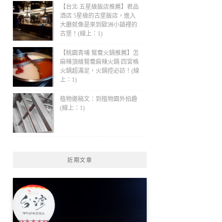
【台北 五星級飯店推薦】君品
酒店 5星級的古堡飯店，進入
大廳就像是來到歐洲小鎮裡的
古堡！(線上：1)
【桃園青埔 鴛鴦火鍋推薦】怎
麻辣頂級鴛鴦麻辣火鍋 四宮格
火鍋超滿足，火鍋控必訪！(線
上：1)
植物邀稿文：到植物園外拍趣
(線上：1)
近期文章