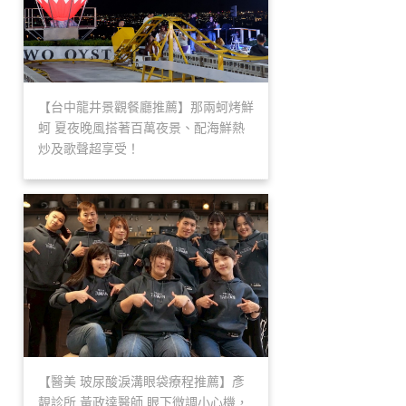
【台中龍井景觀餐廳推薦】那兩蚵烤鮮
蚵 夏夜晚風搭著百萬夜景、配海鮮熱
炒及歌聲超享受！
【醫美 玻尿酸淚溝眼袋療程推薦】彥
靚診所 黃政達醫師 眼下微調小心機，