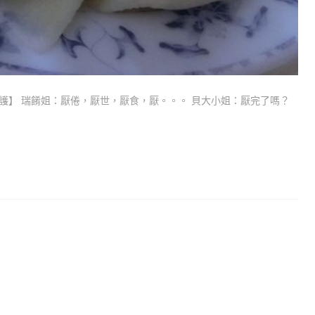
護】 瑞餚姐：厭倦，厭世，厭食，厭。。。 貝大小姐：厭完了嗎？