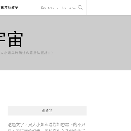
貝餚才藝教室
宇宙
貝大小姐與瑞餚姐の囂脂私蜜話』）
關於我
透過文字，貝大小姐與瑞餚姐想寫下的不只