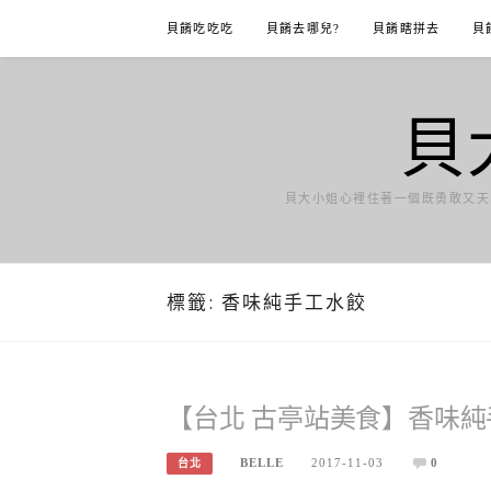
Skip
貝餚吃吃吃
貝餚去哪兒?
貝餚瞎拼去
貝
to
content
貝
貝大小姐心裡住著一個既勇敢又天
標籤:
香味純手工水餃
【台北 古亭站美食】香味純
BELLE
2017-11-03
0
台北