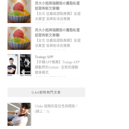
貝大小姐與瑞餚姐の囂脂私蜜
話發佈新文章囉!
【台北 信義區甜點推薦】友誼
冰菓室 吳興街冰店推薦
(2020-09-13 01:32:52)
貝大小姐與瑞餚姐の囂脂私蜜
話發佈新文章囉!
【台北 信義區甜點推薦】友誼
冰菓室 吳興街冰店推薦
(2020-09-13 01:31:12)
Trainge APP
【手機APP推薦】Trainge APP
運動界的Airbnb / 全新的運動
健身模式
(2020-09-05 22:08:36)
GA4即時熱門文章
Ubike 姐騎的是任性與闊氣！
(線上：1)