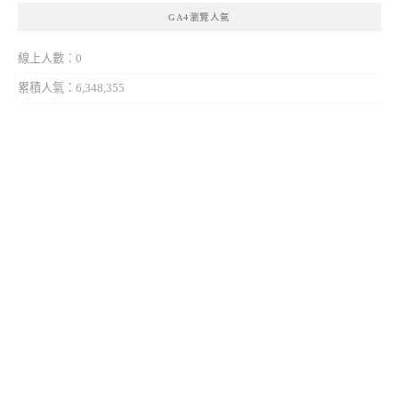
GA4瀏覽人氣
線上人數：0
累積人氣：6,348,355