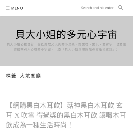
Skip
MENU
to
content
貝大小姐的多元心宇宙
貝大小姐心裡住著一個既勇敢又天真的小女孩，她愛吃、愛玩、愛寫字，也愛偷
偷觀察別人心裡的小宇宙。（原『貝大小姐與瑞餚姐の囂脂私蜜話』）
標籤:
大坑餐廳
【網購黑白木耳飲】菇神黑白木耳飲 玄
耳 X 吹雪 得過獎的黑白木耳飲 讓喝木耳
飲成為一種生活時尚！