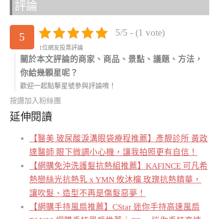
評論
5/5 - (1 vote)
5
1位網友投票評論
關於本文評論的商家、商品、景點、議題、方法，
你給幾顆星呢？
歡迎一起點擊星號參與評論唷！
按讚加入粉絲團
延伸閱讀
【醫美 玻尿酸淚溝眼袋療程推薦】彥靚診所 黃政
達醫師 眼下微調小心機，讓我拍照更有自信！
【網購免沖洗護髮抗熱組推薦】KAFINCE 可凡希
熱戀絲光抗熱乳 x YMN 攸沐橣 玫瑰抗熱精華，
讓吹髮、造型不再是傷髮惡夢！
【網購手持風扇推薦】CStar 迷你手持高速風扇