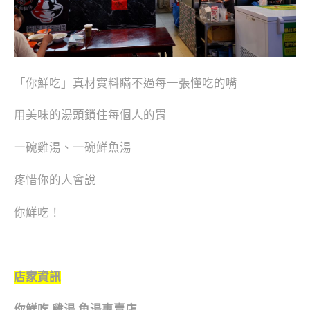
「你鮮吃」真材實料瞞不過每一張懂吃的嘴
用美味的湯頭鎖住每個人的胃
一碗雞湯、一碗鮮魚湯
疼惜你的人會說
你鮮吃！
店家資訊
你鮮吃 雞湯.魚湯專賣店