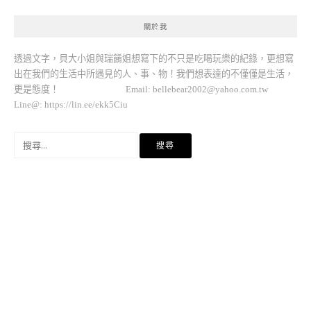
關於我
透過文字，貝大小姐與瑞餚姐想寫下的不只是吃喝玩樂的紀錄，更想寫
出在我們的生活中所遇見的人、事、物！我們想表達的不僅僅是生活，
更是態度！ Email:
bellebear2002@yahoo.com.tw
Line@: https://lin.ee/ekk5Ciu
搜
尋
關
鍵
字: