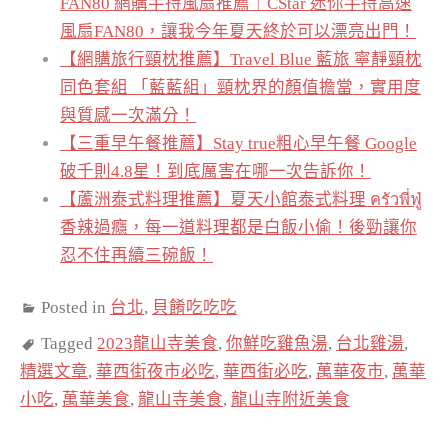
FAN80 網購手持風扇推薦｜CStar 迷你手持高速
風扇FAN80，讓我今年夏天終於可以漂亮出門！
【網購旅行頸枕推薦】Travel Blue 藍旅 寧靜頸枕
同色套組 「藍藍組」頸枕界的顏值擔當，實用度
與質感一次滿分！
【三重早午餐推薦】Stay true粗心早午餐 Google
破千則4.8星！到底厲害在哪一次告訴你！
【蘆洲泰式料理推薦】夏天小館泰式料理 ครัวพี่ฟู่
香辣過癮，每一道料理都是白飯小偷！後勁讓你
忍不住再續三碗飯！
Posted in
台北
,
貝餚吃吃吃
Tagged
2023龍山寺美食
,
你鮮吃雞魚湯
,
台北雞湯
,
精選文章
,
華西街夜市必吃
,
華西街必吃
,
萬華夜市
,
萬華
小吃
,
萬華美食
,
龍山寺美食
,
龍山寺附近美食