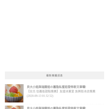
最新推播訊息
貝大小姐與瑞餚姐の囂脂私蜜話發佈新文章囉!
【台北 信義區甜點推薦】友誼冰菓室 吳興街冰店推薦
(2020-09-13 01:32:52)
貝大小姐與瑞餚姐の囂脂私蜜話發佈新文章囉!