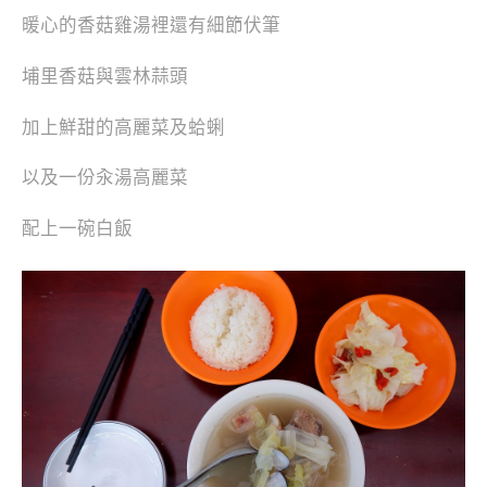
暖心的香菇雞湯裡還有細節伏筆
埔里香菇與雲林蒜頭
加上鮮甜的高麗菜及蛤蜊
以及一份汆湯高麗菜
配上一碗白飯