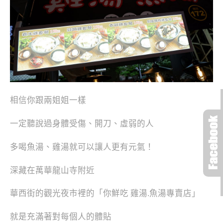
相信你跟兩姐姐一樣
一定聽說過身體受傷、開刀、虛弱的人
多喝魚湯、雞湯就可以讓人更有元氣！
深藏在萬華龍山寺附近
華西街的觀光夜市裡的「你鮮吃 雞湯.魚湯專賣店」
就是充滿著對每個人的體貼