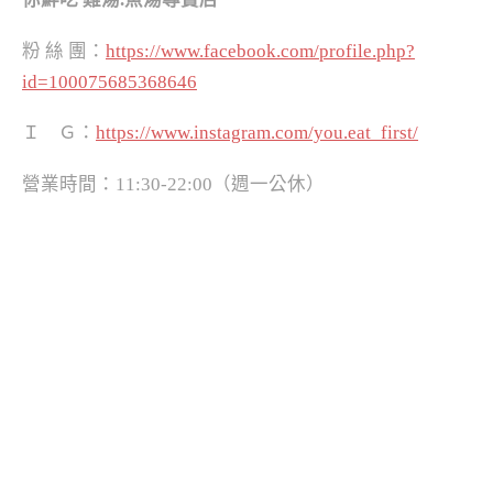
粉 絲 團：
https://www.facebook.com/profile.php?
id=100075685368646
Ｉ Ｇ：
https://www.instagram.com/you.eat_first/
營業時間：11:30-22:00（週一公休）