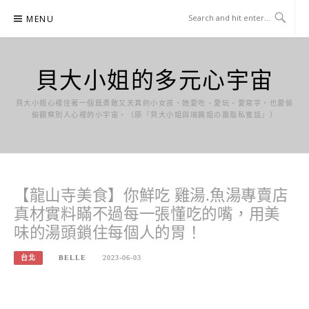
Skip
MENU
to
content
貝大小姐的多元心宇宙
貝大小姐心裡住著一個既勇敢又天真的小女孩，她愛吃、愛玩、愛寫字，也愛偷
偷觀察別人心裡的小宇宙。（原『貝大小姐與瑞餚姐の囂脂私蜜話』）
【龍山寺美食】你鮮吃 雞湯.魚湯專賣店
真材實料瞞不過每一張懂吃的嘴，用美
味的湯頭鎖住每個人的胃！
台北
BELLE
2023-06-03