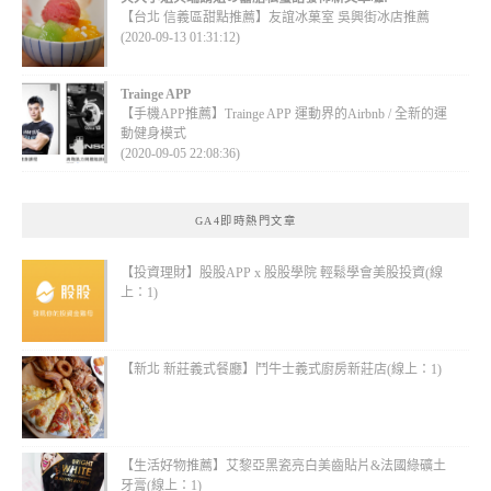
【台北 信義區甜點推薦】友誼冰菓室 吳興街冰店推薦
(2020-09-13 01:31:12)
Trainge APP
【手機APP推薦】Trainge APP 運動界的Airbnb / 全新的運
動健身模式
(2020-09-05 22:08:36)
GA4即時熱門文章
【投資理財】股股APP x 股股學院 輕鬆學會美股投資(線
上：1)
【新北 新莊義式餐廳】鬥牛士義式廚房新莊店(線上：1)
【生活好物推薦】艾黎亞黑瓷亮白美齒貼片&法國綠礦土
牙膏(線上：1)