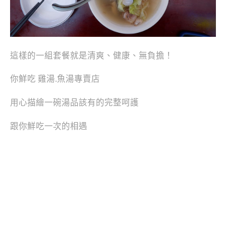
這樣的一組套餐就是清爽、健康、無負擔！
你鮮吃 雞湯.魚湯專賣店
用心描繪一碗湯品該有的完整呵護
跟你鮮吃一次的相遇