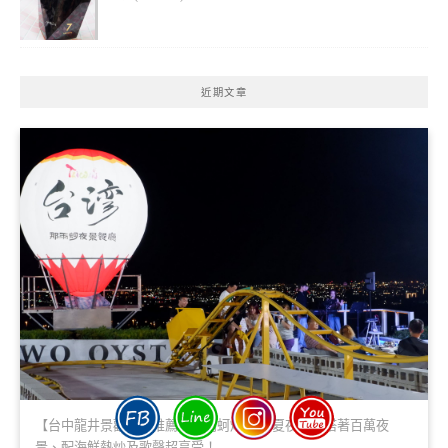
近期文章
【台中龍井景觀餐廳推薦】那兩蚵烤鮮蚵 夏夜晚風搭著百萬夜
景、配海鮮熱炒及歌聲超享受！