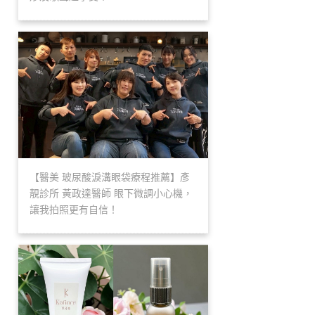
【醫美 玻尿酸淚溝眼袋療程推薦】彥
靚診所 黃政達醫師 眼下微調小心機，
讓我拍照更有自信！