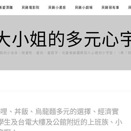
餚愛漂釀
貝餚電影院
貝餚小書房
貝餚小劇場
貝餚很有事
大小姐的多元心
真的小女孩，她愛吃、愛玩、愛寫字，也愛偷偷觀察別人心裡的小宇宙。（原『
咖哩、丼飯、烏龍麵多元的選擇、經濟實
學生及台電大樓及公館附近的上班族、小