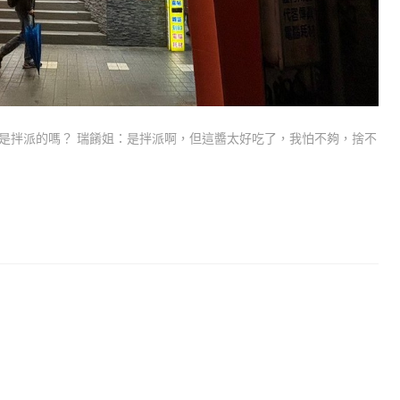
是拌派的嗎？ 瑞餚姐：是拌派啊，但這醬太好吃了，我怕不夠，捨不