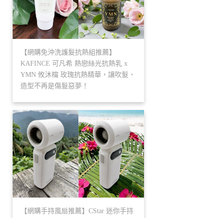
【網購免沖洗護髮抗熱組推薦】
KAFINCE 可凡希 熱戀絲光抗熱乳 x
YMN 攸沐橣 玫瑰抗熱精華，讓吹髮、
造型不再是傷髮惡夢！
【網購手持風扇推薦】CStar 迷你手持