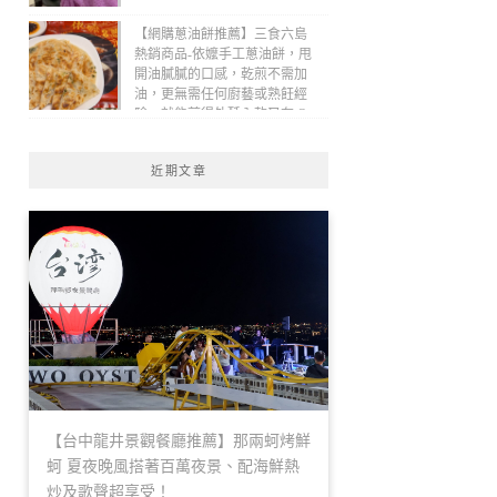
【網購蔥油餅推薦】三食六島
熱銷商品-依嬤手工蔥油餅，甩
開油膩膩的口感，乾煎不需加
油，更無需任何廚藝或熟飪經
驗，就能煎得外酥內軟又有 Q
勁！(線上：1)
近期文章
【台中龍井景觀餐廳推薦】那兩蚵烤鮮
蚵 夏夜晚風搭著百萬夜景、配海鮮熱
炒及歌聲超享受！