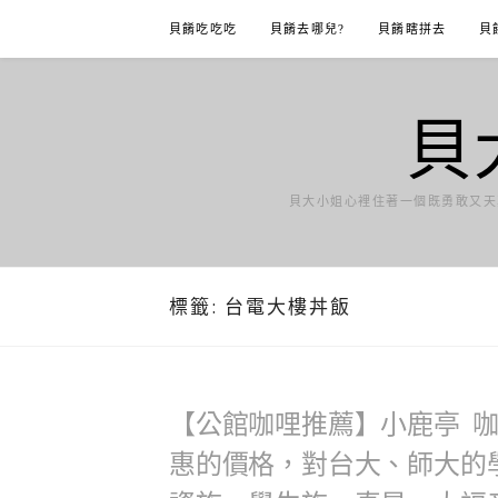
Skip
貝餚吃吃吃
貝餚去哪兒?
貝餚瞎拼去
貝
to
content
貝
貝大小姐心裡住著一個既勇敢又天
標籤:
台電大樓丼飯
【公館咖哩推薦】小鹿亭 
惠的價格，對台大、師大的