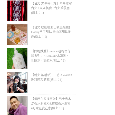
上：1)
【台北 忠孝敦化站】華星冰室
台北 / 東區美食 / 台北茶餐廳
(線上：1)
【台北 松山區波士頓派推薦】
Dobby手工甜點 松山區甜點推
薦(線上：1)
【好物推薦】unlabel植物高保
濕系列：All-In-One水凝乳、
化妝水、卸妝水(線上：1)
【新北 板橋站】二訪 Asia49亞
洲料理及酒廊(線上：1)
【疫起在家找事做】男士烏木
沈香沐浴乳X木質燻香沐浴乳
#好家在我在家(線上：1)