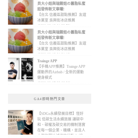
貝大小姐與瑞餚姐の囂脂私蜜
話發佈新文章囉!
【台北 信義區甜點推薦】友誼
冰菓室 吳興街冰店推薦
(2020-09-13 01:32:52)
貝大小姐與瑞餚姐の囂脂私蜜
話發佈新文章囉!
【台北 信義區甜點推薦】友誼
冰菓室 吳興街冰店推薦
(2020-09-13 01:31:12)
Trainge APP
【手機APP推薦】Trainge APP
運動界的Airbnb / 全新的運動
健身模式
(2020-09-05 22:08:36)
GA4即時熱門文章
【SDGs永續發展目標】恆好
玩 低碳生活永續旅展 讓碳中
和、碳權及碳交易的機制落實
在每一個企業、機構，並且人
人都能開始減排的行動！(線