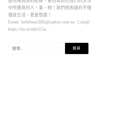
是吃喝玩樂的紀錄，更想寫出在我們的生活
中所遇見的人、事、物！我們想表達的不僅
僅是生活，更是態度！
Email:
bellebear2002@yahoo.com.tw
Line@:
https://lin.ee/ekk5Ciu
搜
尋
關
鍵
字: