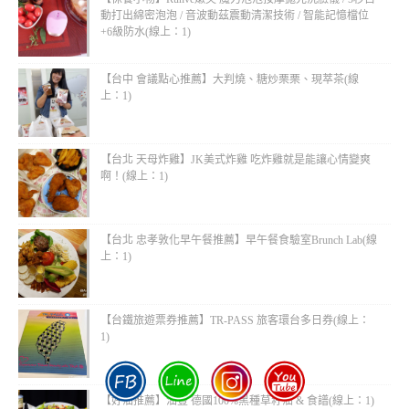
動打出綿密泡泡 / 音波動茲震動清潔技術 / 智能記憶檔位
+6級防水(線上：1)
【台中 會議點心推薦】大判燒、糖炒栗栗、現萃茶(線
上：1)
【台北 天母炸雞】JK美式炸雞 吃炸雞就是能讓心情變爽
啊！(線上：1)
【台北 忠孝敦化早午餐推薦】早午餐食驗室Brunch Lab(線
上：1)
【台鐵旅遊票券推薦】TR-PASS 旅客環台多日券(線上：
1)
【好油推薦】油豐 德國100%黑種草籽油 & 食譜(線上：1)