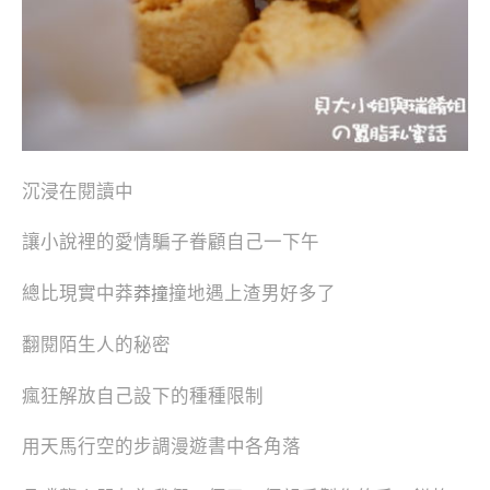
沉浸在閱讀中
讓小說裡的愛情騙子眷顧自己一下午
總比現實中莽
撞地遇上渣男好多了
莽撞
翻閱陌生人的秘密
瘋狂解放自己設下的種種限制
用天馬行空的步調漫遊書中各角落