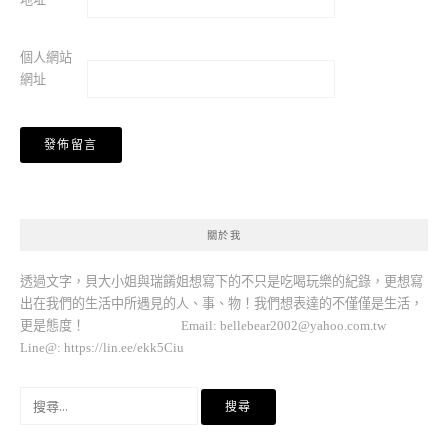
個人網站
網址
關於我
透過文字，貝大小姐與瑞餚姐想寫下的不只是吃喝玩樂的紀錄，更想寫
出在我們的生活中所遇見的人、事、物！我們想表達的不僅僅是生活，
更是態度！ Email:
bellebear2002@yahoo.com.tw
Line@: https://lin.ee/ekk5Ciu
搜
尋
關