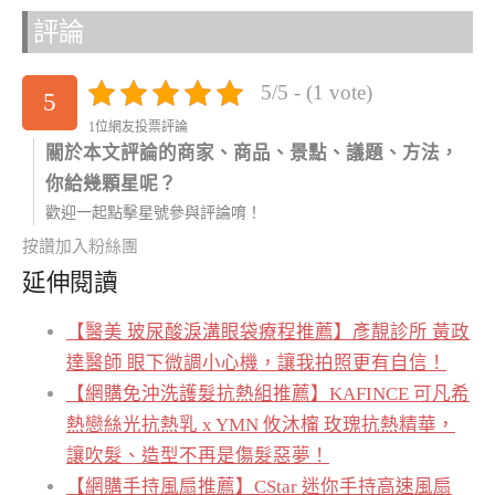
評論
5/5 - (1 vote)
5
1位網友投票評論
關於本文評論的商家、商品、景點、議題、方法，
你給幾顆星呢？
歡迎一起點擊星號參與評論唷！
按讚加入粉絲團
延伸閱讀
【醫美 玻尿酸淚溝眼袋療程推薦】彥靚診所 黃政
達醫師 眼下微調小心機，讓我拍照更有自信！
【網購免沖洗護髮抗熱組推薦】KAFINCE 可凡希
熱戀絲光抗熱乳 x YMN 攸沐橣 玫瑰抗熱精華，
讓吹髮、造型不再是傷髮惡夢！
【網購手持風扇推薦】CStar 迷你手持高速風扇