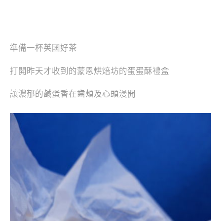
準備一杯英國好茶
打開昨天才收到的蒙恩烘焙坊的蛋蛋酥禮盒
讓濃郁的鹹蛋香在齒頰及心頭漫開