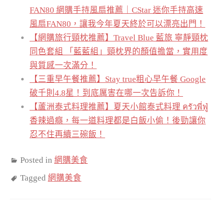
FAN80 網購手持風扇推薦｜CStar 迷你手持高速
風扇FAN80，讓我今年夏天終於可以漂亮出門！
【網購旅行頸枕推薦】Travel Blue 藍旅 寧靜頸枕
同色套組 「藍藍組」頸枕界的顏值擔當，實用度
與質感一次滿分！
【三重早午餐推薦】Stay true粗心早午餐 Google
破千則4.8星！到底厲害在哪一次告訴你！
【蘆洲泰式料理推薦】夏天小館泰式料理 ครัวพี่ฟู่
香辣過癮，每一道料理都是白飯小偷！後勁讓你
忍不住再續三碗飯！
Posted in
網購美食
Tagged
網購美食