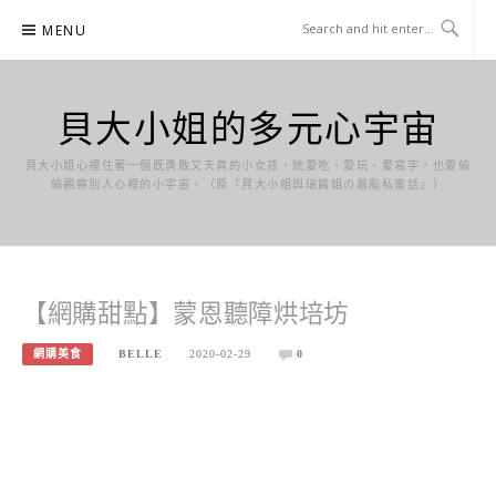
Skip
MENU
to
content
貝大小姐的多元心宇宙
貝大小姐心裡住著一個既勇敢又天真的小女孩，她愛吃、愛玩、愛寫字，也愛偷
偷觀察別人心裡的小宇宙。（原『貝大小姐與瑞餚姐の囂脂私蜜話』）
【網購甜點】蒙恩聽障烘培坊
網購美食
BELLE
2020-02-29
0