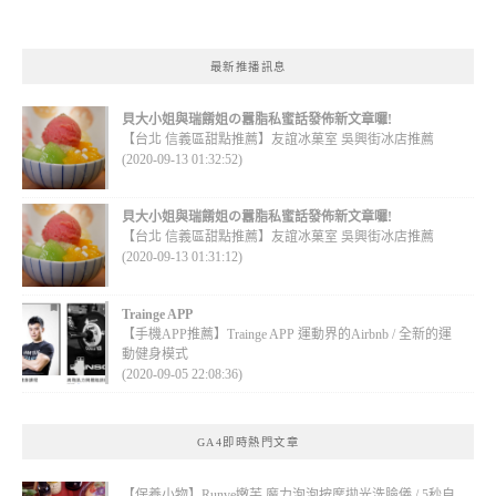
最新推播訊息
貝大小姐與瑞餚姐の囂脂私蜜話發佈新文章囉!
【台北 信義區甜點推薦】友誼冰菓室 吳興街冰店推薦
(2020-09-13 01:32:52)
貝大小姐與瑞餚姐の囂脂私蜜話發佈新文章囉!
【台北 信義區甜點推薦】友誼冰菓室 吳興街冰店推薦
(2020-09-13 01:31:12)
Trainge APP
【手機APP推薦】Trainge APP 運動界的Airbnb / 全新的運
動健身模式
(2020-09-05 22:08:36)
GA4即時熱門文章
【保養小物】Runve嫩芙 魔力泡泡按摩拋光洗臉儀 / 5秒自