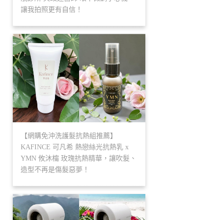
讓我拍照更有自信！
【網購免沖洗護髮抗熱組推薦】
KAFINCE 可凡希 熱戀絲光抗熱乳 x
YMN 攸沐橣 玫瑰抗熱精華，讓吹髮、
造型不再是傷髮惡夢！