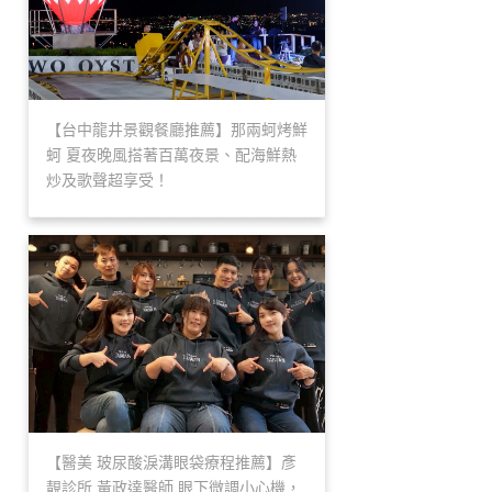
【台中龍井景觀餐廳推薦】那兩蚵烤鮮
蚵 夏夜晚風搭著百萬夜景、配海鮮熱
炒及歌聲超享受！
【醫美 玻尿酸淚溝眼袋療程推薦】彥
靚診所 黃政達醫師 眼下微調小心機，