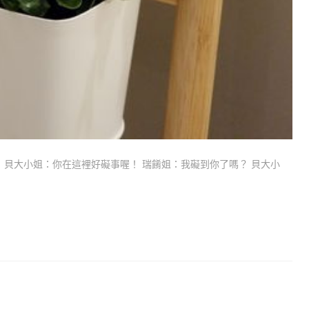
 貝大小姐：你在這裡好礙事喔！ 瑞餚姐：我礙到你了嗎？ 貝大小