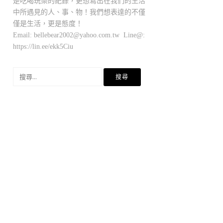
是吃喝玩樂的紀錄，更想寫出在我們的生活
中所遇見的人、事、物！我們想表達的不僅
僅是生活，更是態度！
Email:
bellebear2002@yahoo.com.tw
Line@:
https://lin.ee/ekk5Ciu
搜
尋
關
鍵
字: