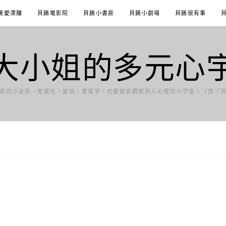
餚愛漂釀
貝餚電影院
貝餚小書房
貝餚小劇場
貝餚很有事
大小姐的多元心
真的小女孩，她愛吃、愛玩、愛寫字，也愛偷偷觀察別人心裡的小宇宙。（原『