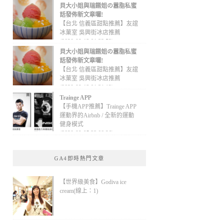
貝大小姐與瑞餚姐の囂脂私蜜
話發佈新文章囉!
【台北 信義區甜點推薦】友誼
冰菓室 吳興街冰店推薦
(2020-09-13 01:32:52)
貝大小姐與瑞餚姐の囂脂私蜜
話發佈新文章囉!
【台北 信義區甜點推薦】友誼
冰菓室 吳興街冰店推薦
(2020-09-13 01:31:12)
Trainge APP
【手機APP推薦】Trainge APP
運動界的Airbnb / 全新的運動
健身模式
(2020-09-05 22:08:36)
GA4即時熱門文章
【世界級美食】Godiva ice
cream(線上：1)