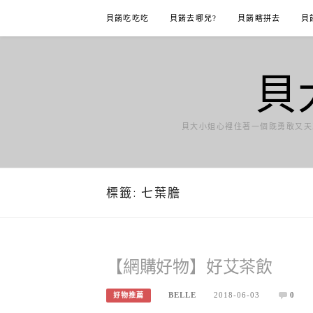
Skip
貝餚吃吃吃
貝餚去哪兒?
貝餚瞎拼去
貝
to
content
貝
貝大小姐心裡住著一個既勇敢又天
標籤:
七葉膽
【網購好物】好艾茶飲
BELLE
2018-06-03
0
好物推薦