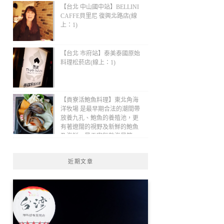
【台北 中山國中站】BELLINI
CAFFE貝里尼 復興北路店(線
上：1)
【台北 市府站】泰美泰國原始
料理松菸店(線上：1)
【貢寮活鮑魚料理】東北角海
洋牧場 是最早期合法的潮間帶
放養九孔、鮑魚的養殖池，更
有著遼闊的視野及新鮮的鮑魚
及海鮮，是貢寮無敵海景第一
排、最適合欣賞潮汐的景觀餐
廳！(線上：1)
近期文章