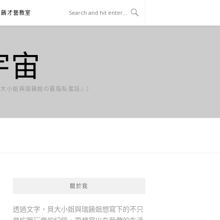
貝餚才藝教室
宇宙
貝大小姐與瑞餚姐の囂脂私蜜話』）
關於我
透過文字，貝大小姐與瑞餚姐想寫下的不只