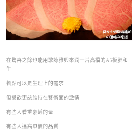
在驚喜之餘也能
用歌詠雅興來涮一片高檔的A5板腱和
牛
餐點可以是生理上的需求
但餐飲更該維持在藝術面的激情
有些人看重豪邁的量
有些人追高單價的品質