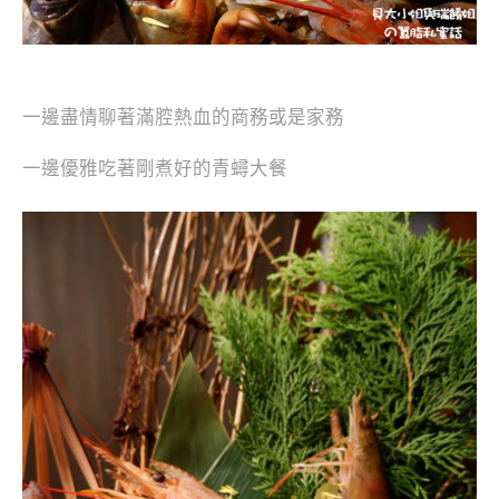
一邊盡情聊著滿腔熱血的商務或是家務
一邊優雅吃著剛煮好的青蟳大餐