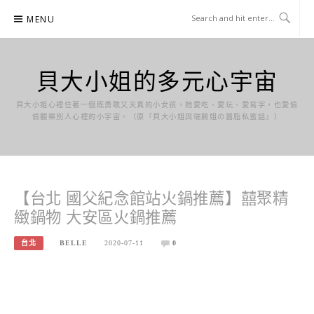
Skip
MENU
to
content
貝大小姐的多元心宇宙
貝大小姐心裡住著一個既勇敢又天真的小女孩，她愛吃、愛玩、愛寫字，也愛偷
偷觀察別人心裡的小宇宙。（原『貝大小姐與瑞餚姐の囂脂私蜜話』）
【台北 國父紀念館站火鍋推薦】囍聚精
緻鍋物 大安區火鍋推薦
台北
BELLE
2020-07-11
0