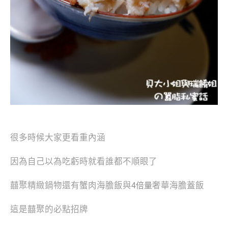
很多時候大家更看重內涵
因為自己以為吃虧時就看誰都不順眼了
囍聚精緻鍋物還有蟹肉海膽飯與
奢華海膽蓋飯
4倍量
這是囍聚的必點招牌