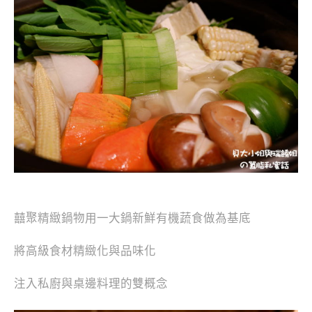
囍聚精緻鍋物用一大鍋新鮮有機蔬食做為基底
將高級食材精緻化與品味化
注入私廚與桌邊料理的雙概念