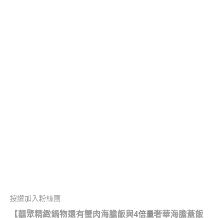
按讚加入粉絲團
【
囍聚精緻鍋物還有蟹肉海膽飯與
奢華海膽蓋飯
4倍量