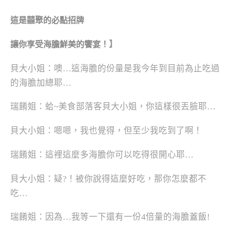
這是囍聚的必點招牌
】
讓你享受海膽鮮美的饗宴！
貝大小姐：噢…這海膽的份量是我今年到目前為止吃過
的海膽加總耶…
瑞餚姐：蛤~美食部落客貝大小姐，你這樣很丟臉耶…
貝大小姐：嗯嗯，我也覺得，但至少我吃到了啊！
瑞餚姐：這裡這麼多海膽你可以吃得很開心耶…
貝大小姐：疑?！被你說得這麼好吃，那你怎麼都不
吃…
瑞餚姐：因為…我等一下還有一份4倍量的海膽蓋飯!