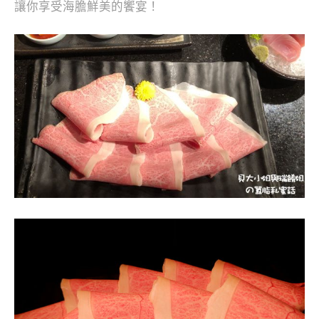
讓你享受海膽鮮美的饗宴！