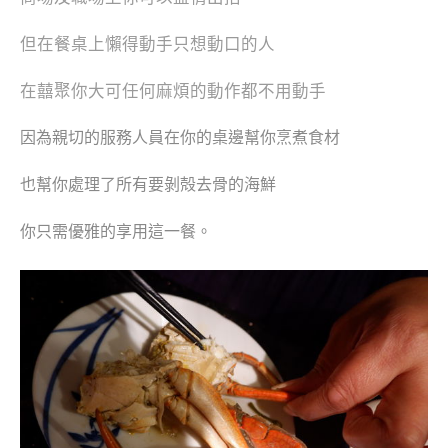
但在餐桌上懶得動手只想動口的人
在囍聚你大可
任何麻煩的動作都不用動手
因為親切的服務人員在你的桌邊幫你烹煮食材
也幫你處理了所有要剝殻去骨的海鮮
你只需優雅的享用這一餐。