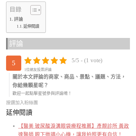
目錄
評論
延伸閱讀
評論
5/5 - (1 vote)
5
1位網友投票評論
關於本文評論的商家、商品、景點、議題、方法，
你給幾顆星呢？
歡迎一起點擊星號參與評論唷！
按讚加入粉絲團
延伸閱讀
【醫美 玻尿酸淚溝眼袋療程推薦】彥靚診所 黃政
達醫師 眼下微調小心機，讓我拍照更有自信！