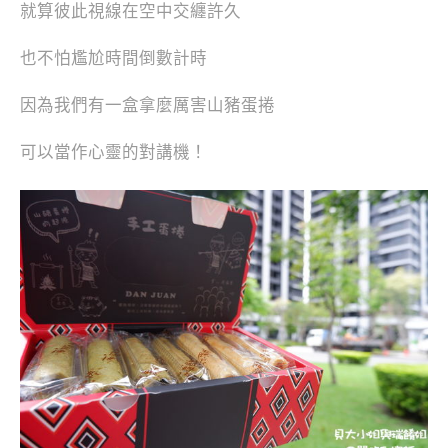
就算彼此視線在空中交纏許久
也不怕尷尬時間倒數計時
因為我們有一盒拿麼厲害山豬蛋捲
可以當作心靈的對講機！