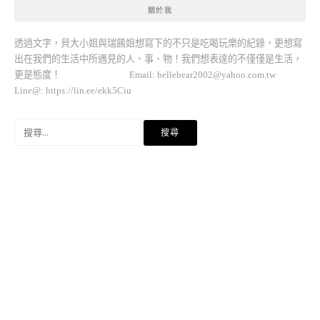
關於我
透過文字，貝大小姐與瑞餚姐想寫下的不只是吃喝玩樂的紀錄，更想寫
出在我們的生活中所遇見的人、事、物！我們想表達的不僅僅是生活，
更是態度！ Email:
bellebear2002@yahoo.com.tw
Line@: https://lin.ee/ekk5Ciu
搜
尋
關
鍵
字: