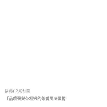
按讚加入粉絲團
【
品嚐著與茶相遇的茶香風味蛋捲