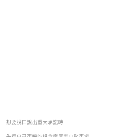
想要脫口說出重大承諾時
先讓自己張嘴吃根拿麼厲害山豬蛋捲