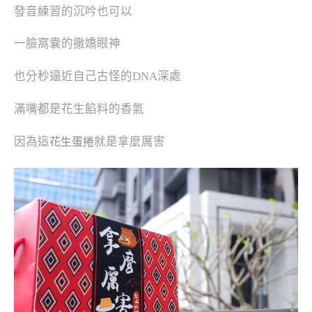
發音練習的沉吟也可以
一臉窩囊的撒嬌眼神
也分秒逼近自己古怪的DNA深處
滿嘴都是花生餡料的香氣
因為這
就是拿麼厲害
花生
蛋捲