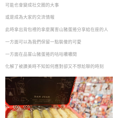
可能也會變成社交圈的大事
或是成為大家的交流情報
此時拿出背包裡的拿麼厲害山豬蛋捲分享給在座的人
一方面可以為我們保留一點裝傻的可愛
一方面在品嘗山豬蛋捲的咕咕噥噥間
化解了被讚美時不知如何應對卻又不想尬聊的時刻