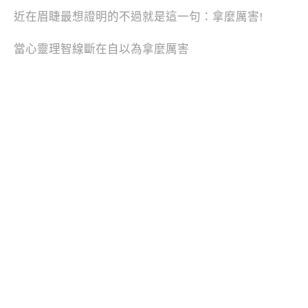
近在眉睫最想證明的不過就是這一句：拿麼厲害!
當心靈理智線斷在自以為拿麼厲害