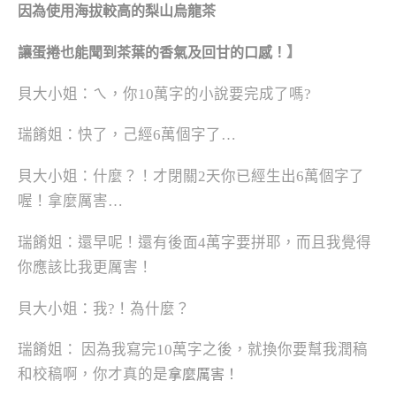
因為使用海拔較高的梨山烏龍茶
】
讓蛋捲也能聞到茶葉的香氣及回甘的口感！
貝大小姐：ㄟ，你10萬字的小說要完成了嗎?
瑞餚姐：快了，己經6萬個字了…
貝大小姐：什麼？！才閉關2天你已經生出6萬個字了
喔！拿麼厲害…
瑞餚姐：還早呢！還有後面4萬字要拼耶，而且我覺得
你應該比我更厲害！
貝大小姐：我?！為什麼？
瑞餚姐：
因為我寫完10萬字之後，就換你要幫我潤稿
和校稿啊，你才真的是
拿麼厲害！