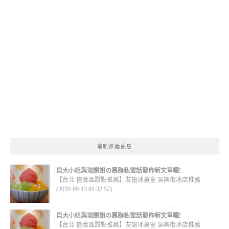
最新推播訊息
貝大小姐與瑞餚姐の囂脂私蜜話發佈新文章囉!
【台北 信義區甜點推薦】友誼冰菓室 吳興街冰店推薦
(2020-09-13 01:32:52)
貝大小姐與瑞餚姐の囂脂私蜜話發佈新文章囉!
【台北 信義區甜點推薦】友誼冰菓室 吳興街冰店推薦