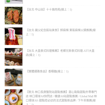
【台北 中山站】十十燒肉苑(線上：1)
【台北 國父紀念館站美食】醉麻辣 東區麻辣火鍋推薦(線
上：1)
【台北 大直泰式料理推薦】老椰兄新泰式料理-ATT大直
店(線上：1)
【實體通路食品】香積麵(線上：1)
【新北 林口長庚醫院站甜點推薦】甜心點點甜點外帶專門
店 林口環球A8快閃店 / 機捷A8站甜點推薦 / Global Mall 林
口環球A8 /甜點控必訪的法式甜點新品牌 / 下午茶推薦(線
上：1)