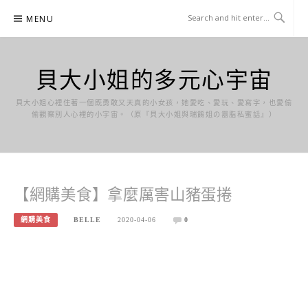
Skip
MENU
to
content
貝大小姐的多元心宇宙
貝大小姐心裡住著一個既勇敢又天真的小女孩，她愛吃、愛玩、愛寫字，也愛偷
偷觀察別人心裡的小宇宙。（原『貝大小姐與瑞餚姐の囂脂私蜜話』）
【網購美食】拿麼厲害山豬蛋捲
網購美食
BELLE
2020-04-06
0