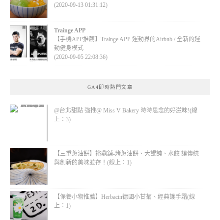
(2020-09-13 01:31:12)
Trainge APP
【手機APP推薦】Trainge APP 運動界的Airbnb / 全新的運
動健身模式
(2020-09-05 22:08:36)
GA4即時熱門文章
@台北甜點 強推@ Miss V Bakery 時時思念的好滋味!(線
上：3)
【三重蔥油餅】裕鼎舖-烤蔥油餅、大餛飩、水餃 讓傳統
與創新的美味並存！(線上：1)
【保養小物推薦】Herbacin德國小甘菊、經典護手霜(線
上：1)