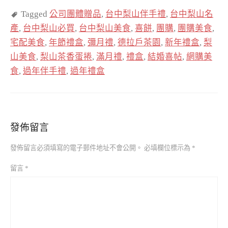
Tagged
公司團體贈品
,
台中梨山伴手禮
,
台中梨山名
產
,
台中梨山必買
,
台中梨山美食
,
喜餅
,
團購
,
團購美食
,
宅配美食
,
年節禮盒
,
彌月禮
,
德拉戶茶園
,
新年禮盒
,
梨
山美食
,
梨山茶香蛋捲
,
滿月禮
,
禮盒
,
結婚喜帖
,
網購美
食
,
過年伴手禮
,
過年禮盒
發佈留言
發佈留言必須填寫的電子郵件地址不會公開。
必填欄位標示為
*
留言
*