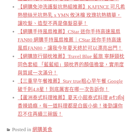
【網購免沖洗護髮抗熱組推薦】KAFINCE 可凡希
熱戀絲光抗熱乳 x YMN 攸沐橣 玫瑰抗熱精華，
讓吹髮、造型不再是傷髮惡夢！
【網購手持風扇推薦】CStar 迷你手持高速風扇
FAN80 網購手持風扇推薦｜CStar 迷你手持高速
風扇FAN80，讓我今年夏天終於可以漂亮出門！
【網購旅行頸枕推薦】Travel Blue 藍旅 寧靜頸枕
同色套組 「藍藍組」頸枕界的顏值擔當，實用度
與質感一次滿分！
【三重早午餐推薦】Stay true粗心早午餐 Google
破千則4.8星！到底厲害在哪一次告訴你！
【蘆洲泰式料理推薦】夏天小館泰式料理 ครัวพี่ฟู่
香辣過癮，每一道料理都是白飯小偷！後勁讓你
忍不住再續三碗飯！
Posted in
網購美食