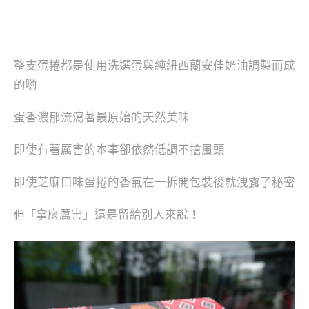
整支蛋捲都是使用洗選蛋與純紐西蘭安佳奶油調製而成
的喲
蛋香濃郁流瀉著最原始的天然美味
即使有著厲害的本事卻依然低調不搶風頭
即使芝麻口味蛋捲的香氣在一拆開包裝後就洩露了秘密
拿麼厲害」還是留給別人來說！
但「