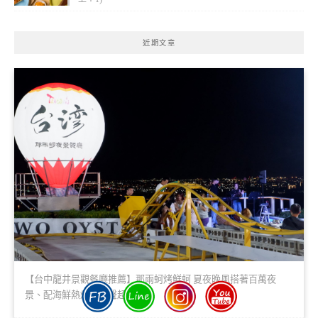
近期文章
【台中龍井景觀餐廳推薦】那兩蚵烤鮮蚵 夏夜晚風搭著百萬夜
景、配海鮮熱炒及歌聲超享受！