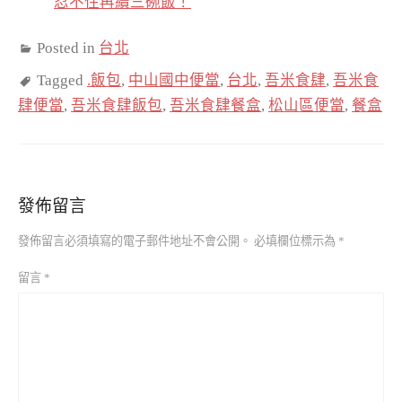
忍不住再續三碗飯！
Posted in
台北
Tagged
.飯包
,
中山國中便當
,
台北
,
吾米食肆
,
吾米食
肆便當
,
吾米食肆飯包
,
吾米食肆餐盒
,
松山區便當
,
餐盒
發佈留言
發佈留言必須填寫的電子郵件地址不會公開。
必填欄位標示為
*
留言
*