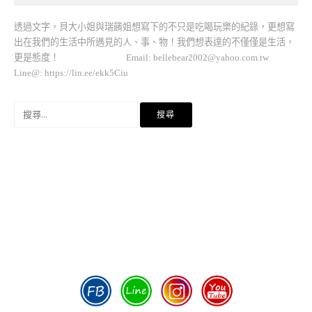
透過文字，貝大小姐與瑞餚姐想寫下的不只是吃喝玩樂的紀錄，更想寫
出在我們的生活中所遇見的人、事、物！我們想表達的不僅僅是生活，
更是態度！ Email:
bellebear2002@yahoo.com.tw
Line@: https://lin.ee/ekk5Ciu
搜
尋
關
鍵
字: