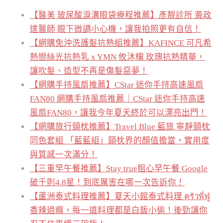
【醫美 玻尿酸淚溝眼袋療程推薦】彥靚診所 黃政
達醫師 眼下微調小心機，讓我拍照更有自信！
【網購免沖洗護髮抗熱組推薦】KAFINCE 可凡希
熱戀絲光抗熱乳 x YMN 攸沐橣 玫瑰抗熱精華，
讓吹髮、造型不再是傷髮惡夢！
【網購手持風扇推薦】CStar 迷你手持高速風扇
FAN80 網購手持風扇推薦｜CStar 迷你手持高速
風扇FAN80，讓我今年夏天終於可以漂亮出門！
【網購旅行頸枕推薦】Travel Blue 藍旅 寧靜頸枕
同色套組 「藍藍組」頸枕界的顏值擔當，實用度
與質感一次滿分！
【三重早午餐推薦】Stay true粗心早午餐 Google
破千則4.8星！到底厲害在哪一次告訴你！
【蘆洲泰式料理推薦】夏天小館泰式料理 ครัวพี่ฟู่
香辣過癮，每一道料理都是白飯小偷！後勁讓你