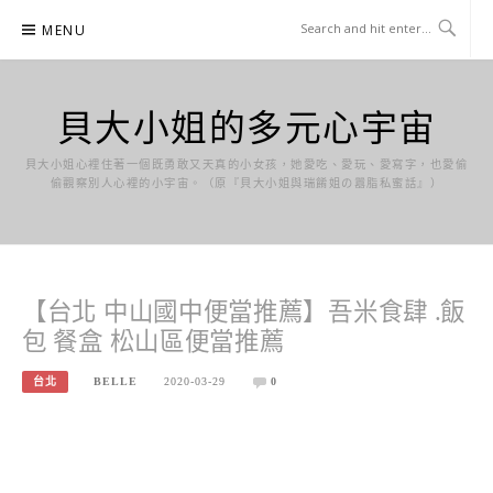
Skip
MENU
to
content
貝大小姐的多元心宇宙
貝大小姐心裡住著一個既勇敢又天真的小女孩，她愛吃、愛玩、愛寫字，也愛偷
偷觀察別人心裡的小宇宙。（原『貝大小姐與瑞餚姐の囂脂私蜜話』）
【台北 中山國中便當推薦】吾米食肆 .飯
包 餐盒 松山區便當推薦
台北
BELLE
2020-03-29
0