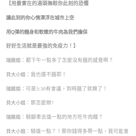
【
用最實在的湯頭撫慰你此刻的恐懼
讓此刻的你心情漂浮在城市上空
用Q彈的麵身
和軟嫰的牛肉
為我們擔保
好好生活就是最強的免疫力！
】
：都下午一點多了怎麼沒有餓的感覺啊？
瑞餚姐
：我也還不餓耶！
貝大小姐
：可是3:30有會議，到時餓了就糗了！
瑞餚姐
：那怎麼辦?
貝大小姐
：騎腳車去遠一點的地方吃牛肉麵？
瑞餚姐
：騎遠一點？！那你錢得多帶一點，我可能會
貝大小姐