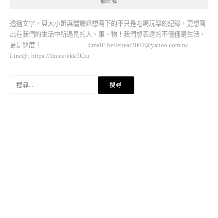
關於我
透過文字，貝大小姐與瑞餚姐想寫下的不只是吃喝玩樂的紀錄，更想寫
出在我們的生活中所遇見的人、事、物！我們想表達的不僅僅是生活，
更是態度！ Email:
bellebear2002@yahoo.com.tw
Line@: https://lin.ee/ekk5Ciu
搜
尋
關
鍵
字: