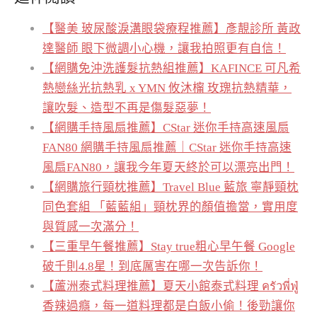
【醫美 玻尿酸淚溝眼袋療程推薦】彥靚診所 黃政
達醫師 眼下微調小心機，讓我拍照更有自信！
【網購免沖洗護髮抗熱組推薦】KAFINCE 可凡希
熱戀絲光抗熱乳 x YMN 攸沐橣 玫瑰抗熱精華，
讓吹髮、造型不再是傷髮惡夢！
【網購手持風扇推薦】CStar 迷你手持高速風扇
FAN80 網購手持風扇推薦｜CStar 迷你手持高速
風扇FAN80，讓我今年夏天終於可以漂亮出門！
【網購旅行頸枕推薦】Travel Blue 藍旅 寧靜頸枕
同色套組 「藍藍組」頸枕界的顏值擔當，實用度
與質感一次滿分！
【三重早午餐推薦】Stay true粗心早午餐 Google
破千則4.8星！到底厲害在哪一次告訴你！
【蘆洲泰式料理推薦】夏天小館泰式料理 ครัวพี่ฟู่
香辣過癮，每一道料理都是白飯小偷！後勁讓你