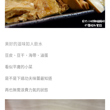
美好的滋味如人飲水
豆皮、豆干、海帶、滷蛋
看似平庸的小菜
是不是下過功夫
味蕾最知道
再也無需浪費力氣的狀態