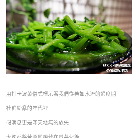
用打卡波菜儀式標示著我們從善如水流的過度期
社群紛亂的年代裡
假消息更是滿天地無的放矢
大夥都將苦澀尾韻藏在螢幕背後