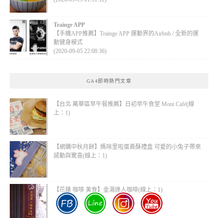
Trainge APP
【手機APP推薦】Trainge APP 運動界的Airbnb / 全新的運
動健身模式
(2020-09-05 22:08:36)
GA4即時熱門文章
【台北 萬華區早午餐推薦】日初早午食堂 Moni Café(線
上：1)
【網購中秋月餅】媽咪里啦蛋黃酥禮盒 可愛的小兔子帶來
感動與驚喜(線上：1)
【花蓮 咖啡 美食】金湯達人咖啡(線上：1)