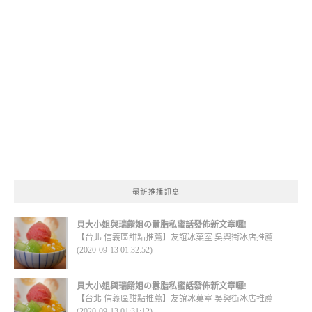
最新推播訊息
貝大小姐與瑞餚姐の囂脂私蜜話發佈新文章囉!
【台北 信義區甜點推薦】友誼冰菓室 吳興街冰店推薦
(2020-09-13 01:32:52)
貝大小姐與瑞餚姐の囂脂私蜜話發佈新文章囉!
【台北 信義區甜點推薦】友誼冰菓室 吳興街冰店推薦
(2020-09-13 01:31:12)