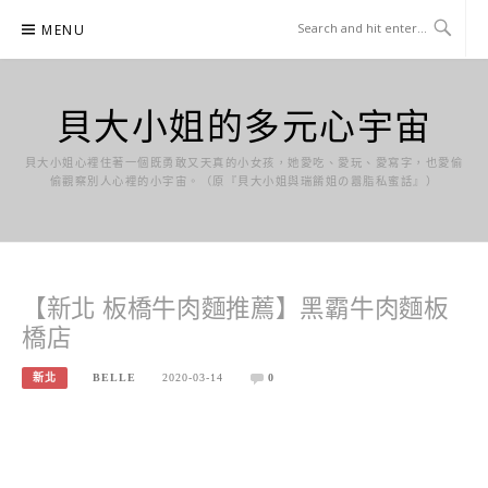
Skip
MENU
to
content
貝大小姐的多元心宇宙
貝大小姐心裡住著一個既勇敢又天真的小女孩，她愛吃、愛玩、愛寫字，也愛偷
偷觀察別人心裡的小宇宙。（原『貝大小姐與瑞餚姐の囂脂私蜜話』）
【新北 板橋牛肉麵推薦】黑霸牛肉麵板
橋店
新北
BELLE
2020-03-14
0