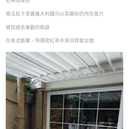
若再簡單些
南法松子青醬義大利麵可以突顯你的內在張力
尋找過去運動的軌跡
在美式脆薯、特選密紅茶中來回穿梭交錯