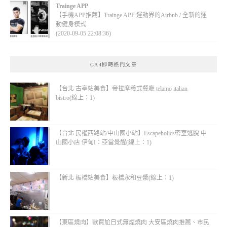
Trainge APP
【手機APP推薦】Trainge APP 運動界的Airbnb / 全新的運
動健身模式
(2020-09-05 22:08:36)
GA4即時熱門文章
【台北 古亭站美食】帝拉摩義式餐廳 telamo italian
bistro(線上：1)
【台北 民權西路站/中山國小站】Escapeholics密室逃脫 中
山國小店 伊甸I：亞當覺醒(線上：1)
【新北 板橋站美食】板橋永和豆漿(線上：1)
【東區燒肉】歐買尬日式無煙燒肉 大安區燒肉推薦、市民