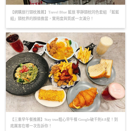
【網購旅行頸枕推薦】Travel Blue 藍旅 寧靜頸枕同色套組 「藍藍
組」頸枕界的顏值擔當，實用度與質感一次滿分！
【三重早午餐推薦】Stay true粗心早午餐 Google破千則4.8星！到
底厲害在哪一次告訴你！