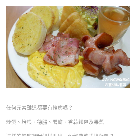
任何元素難道都要有輪廓嗎？
炒蛋、培根、德腸、薯餅、香蒜麵包及果醬