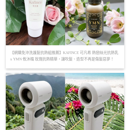
【網購免沖洗護髮抗熱組推薦】KAFINCE 可凡希 熱戀絲光抗熱乳
x YMN 攸沐橣 玫瑰抗熱精華，讓吹髮、造型不再是傷髮惡夢！