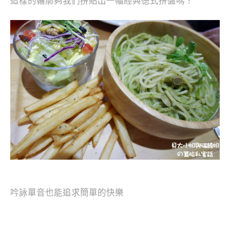
這樣的輪廓夠我們拼貼出一幅經典徳式拼盤嗎？
吟詠單音也能追求簡單的快樂