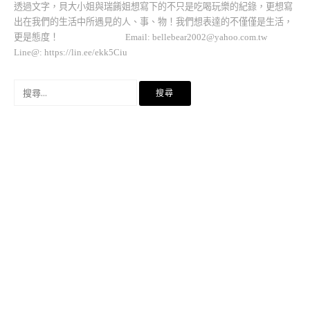
透過文字，貝大小姐與瑞餚姐想寫下的不只是吃喝玩樂的紀錄，更想寫
出在我們的生活中所遇見的人、事、物！我們想表達的不僅僅是生活，
更是態度！ Email:
bellebear2002@yahoo.com.tw
Line@: https://lin.ee/ekk5Ciu
搜
尋
關
鍵
字: