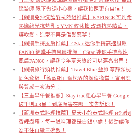
【醫美 玻尿酸淚溝眼袋療程推薦】彥靚診所 黃政
達醫師 眼下微調小心機，讓我拍照更有自信！
【網購免沖洗護髮抗熱組推薦】KAFINCE 可凡希
熱戀絲光抗熱乳 x YMN 攸沐橣 玫瑰抗熱精華，
讓吹髮、造型不再是傷髮惡夢！
【網購手持風扇推薦】CStar 迷你手持高速風扇
FAN80 網購手持風扇推薦｜CStar 迷你手持高速
風扇FAN80，讓我今年夏天終於可以漂亮出門！
【網購旅行頸枕推薦】Travel Blue 藍旅 寧靜頸枕
同色套組 「藍藍組」頸枕界的顏值擔當，實用度
與質感一次滿分！
【三重早午餐推薦】Stay true粗心早午餐 Google
破千則4.8星！到底厲害在哪一次告訴你！
【蘆洲泰式料理推薦】夏天小館泰式料理 ครัวพี่ฟู่
香辣過癮，每一道料理都是白飯小偷！後勁讓你
忍不住再續三碗飯！