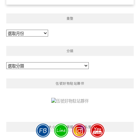
彙整
彙
整
分類
分
類
伍號好物駐站夥伴
貝大小姐與瑞餚姐の囂脂私蜜話