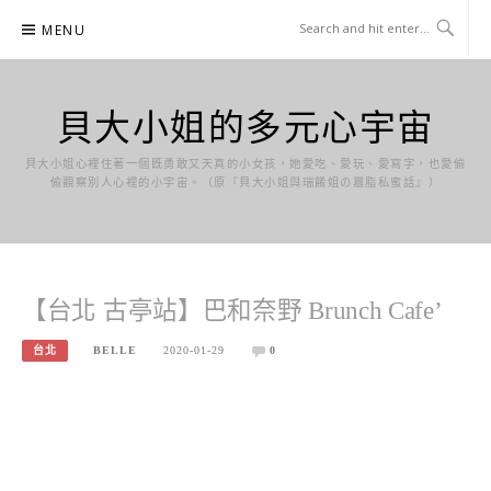
Skip
MENU
to
content
貝大小姐的多元心宇宙
貝大小姐心裡住著一個既勇敢又天真的小女孩，她愛吃、愛玩、愛寫字，也愛偷
偷觀察別人心裡的小宇宙。（原『貝大小姐與瑞餚姐の囂脂私蜜話』）
【台北 古亭站】巴和奈野 Brunch Cafe’
台北
BELLE
2020-01-29
0