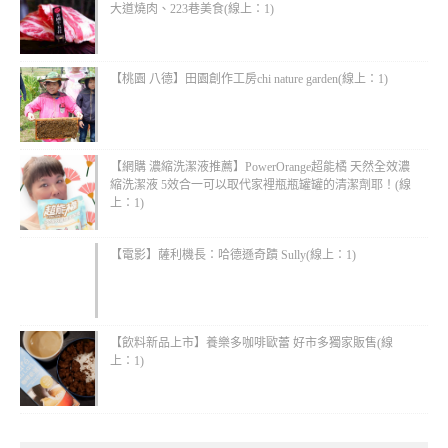
大道燒肉、223巷美食(線上：1)
【桃園 八德】田園創作工房chi nature garden(線上：1)
【網購 濃縮洗潔液推薦】PowerOrange超能橘 天然全效濃
縮洗潔液 5效合一可以取代家裡瓶瓶罐罐的清潔劑耶！(線
上：1)
【電影】薩利機長：哈德遜奇蹟 Sully(線上：1)
【飲料新品上市】養樂多咖啡歐蕾 好市多獨家販售(線
上：1)