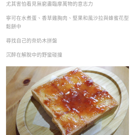
尤其害怕看見無窮盡臨摩萬物的意志力
寧可在水煮蛋、香草雞胸肉、堅果和風沙拉與蜂蜜花型
鬆餅中
尋找自己的奈奶木拼盤
沉醉在解脫中的野蠻碰撞