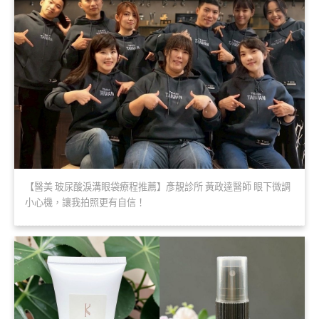
【醫美 玻尿酸淚溝眼袋療程推薦】彥靚診所 黃政達醫師 眼下微調
小心機，讓我拍照更有自信！