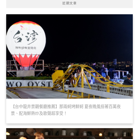
近期文章
【台中龍井景觀餐廳推薦】那兩蚵烤鮮蚵 夏夜晚風搭著百萬夜
景、配海鮮熱炒及歌聲超享受！