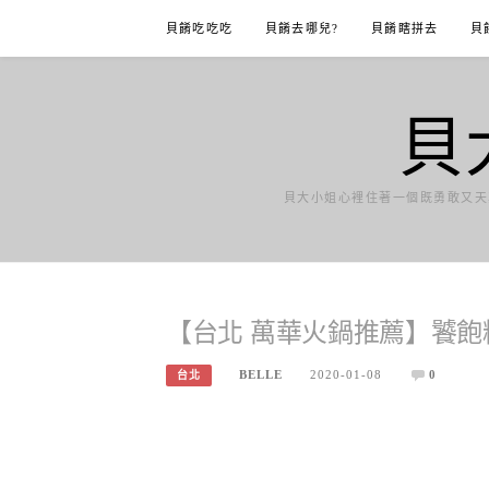
Skip
貝餚吃吃吃
貝餚去哪兒?
貝餚瞎拼去
貝
to
content
貝
貝大小姐心裡住著一個既勇敢又天
【台北 萬華火鍋推薦】饕飽
BELLE
2020-01-08
0
台北