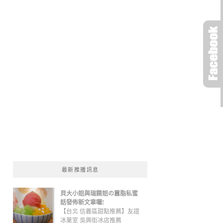
最新推播訊息
貝大小姐與瑞餚姐の囂脂私蜜
話發佈新文章囉!
【台北 信義區甜點推薦】友誼
冰菓室 吳興街冰店推薦