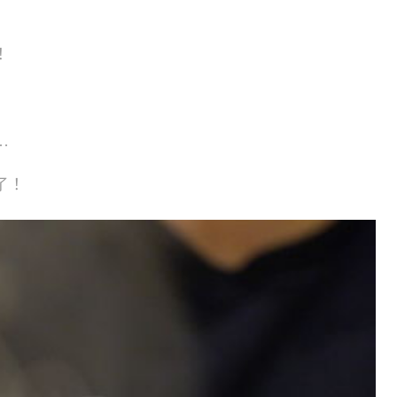
！
…
了！