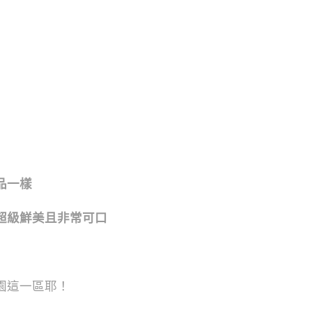
品一樣
超級鮮美且非常可口
園這一區耶！