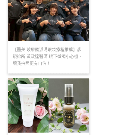
【醫美 玻尿酸淚溝眼袋療程推薦】彥
靚診所 黃政達醫師 眼下微調小心機，
讓我拍照更有自信！