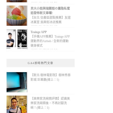
(2020-09-13 01:32:52)
貝大小姐與瑞餚姐の囂脂私蜜
話發佈新文章囉!
【台北 信義區甜點推薦】友誼
冰菓室 吳興街冰店推薦
(2020-09-13 01:31:12)
Trainge APP
【手機APP推薦】Trainge APP
運動界的Airbnb / 全新的運動
健身模式
(2020-09-05 22:08:36)
GA4即時熱門文章
【新北 樹林電影院】樹林秀泰
影城 巨幕廳(線上：1)
【美樂家洗碗精評價】認識美
樂家洗碗精後，不再討厭洗
碗！(線上：1)