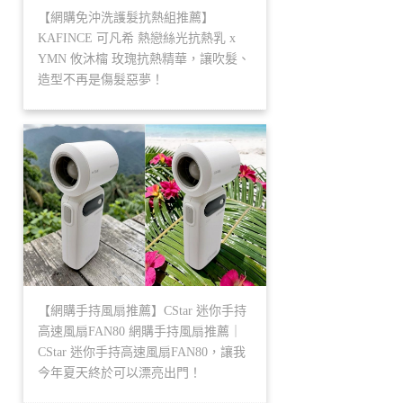
【網購免沖洗護髮抗熱組推薦】
KAFINCE 可凡希 熱戀絲光抗熱乳 x
YMN 攸沐橣 玫瑰抗熱精華，讓吹髮、
造型不再是傷髮惡夢！
【網購手持風扇推薦】CStar 迷你手持
高速風扇FAN80 網購手持風扇推薦｜
CStar 迷你手持高速風扇FAN80，讓我
今年夏天終於可以漂亮出門！