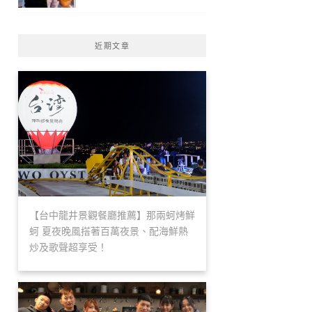
近期文章
【台中龍井景觀餐廳推薦】那兩蚵烤鮮
蚵 夏夜晚風搭著百萬夜景、配海鮮熱
炒及歌聲超享受！