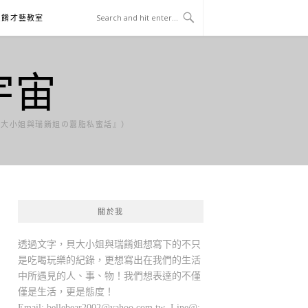
貝餚才藝教室
宇宙
貝大小姐與瑞餚姐の囂脂私蜜話』）
關於我
透過文字，貝大小姐與瑞餚姐想寫下的不只
是吃喝玩樂的紀錄，更想寫出在我們的生活
中所遇見的人、事、物！我們想表達的不僅
僅是生活，更是態度！
Email:
bellebear2002@yahoo.com.tw
Line@: