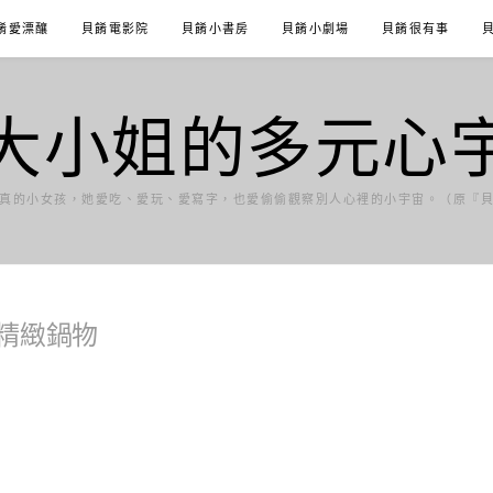
餚愛漂釀
貝餚電影院
貝餚小書房
貝餚小劇場
貝餚很有事
大小姐的多元心
真的小女孩，她愛吃、愛玩、愛寫字，也愛偷偷觀察別人心裡的小宇宙。（原『
精緻鍋物