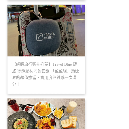
【網購旅行頸枕推薦】Travel Blue 藍
旅 寧靜頸枕同色套組 「藍藍組」頸枕
界的顏值擔當，實用度與質感一次滿
分！