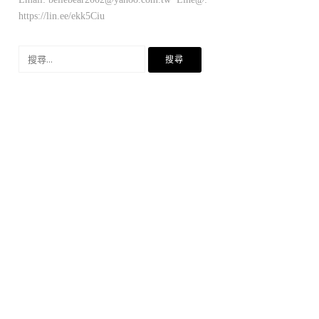
https://lin.ee/ekk5Ciu
搜
尋
關
鍵
字: