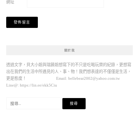
網址
關於我
透過文字，貝大小姐與瑞餚姐想寫下的不只是吃喝玩樂的紀錄，更想寫
出在我們的生活中所遇見的人、事、物！我們想表達的不僅僅是生活，
更是態度！ Email:
bellebear2002@yahoo.com.tw
Line@: https://lin.ee/ekk5Ciu
搜
尋
關
鍵
字: