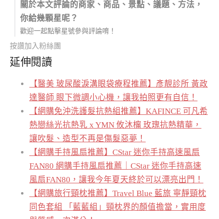
關於本文評論的商家、商品、景點、議題、方法，
你給幾顆星呢？
歡迎一起點擊星號參與評論唷！
按讚加入粉絲團
延伸閱讀
【醫美 玻尿酸淚溝眼袋療程推薦】彥靚診所 黃政
達醫師 眼下微調小心機，讓我拍照更有自信！
【網購免沖洗護髮抗熱組推薦】KAFINCE 可凡希
熱戀絲光抗熱乳 x YMN 攸沐橣 玫瑰抗熱精華，
讓吹髮、造型不再是傷髮惡夢！
【網購手持風扇推薦】CStar 迷你手持高速風扇
FAN80 網購手持風扇推薦｜CStar 迷你手持高速
風扇FAN80，讓我今年夏天終於可以漂亮出門！
【網購旅行頸枕推薦】Travel Blue 藍旅 寧靜頸枕
同色套組 「藍藍組」頸枕界的顏值擔當，實用度