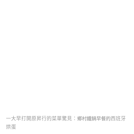
一大早打開原昇行的菜單驚見：
西班牙
鄉村鐵鍋早餐的
烘蛋