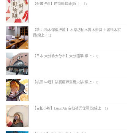
【好書推薦】時尚斷捨離(線上：1)
【新北 柚木傢俱推薦 】木家坊柚木實木傢俱 土城柚木家
俱(線上：1)
【日本 大分縣大分市】大分隨筆(線上：1)
【桃園 中壢】鍋寶麻辣鴛鴦火鍋(線上：1)
【自拍小物】LumiiAir 自拍補光保濕器(線上：1)