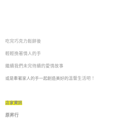
吃完巧克力鬆餅後
輕輕挽著情人的手
繼續我們未完待續的愛情故事
溫韾生活吧！
或是牽著家人的手一起創造美好的
店家資訊
原昇行