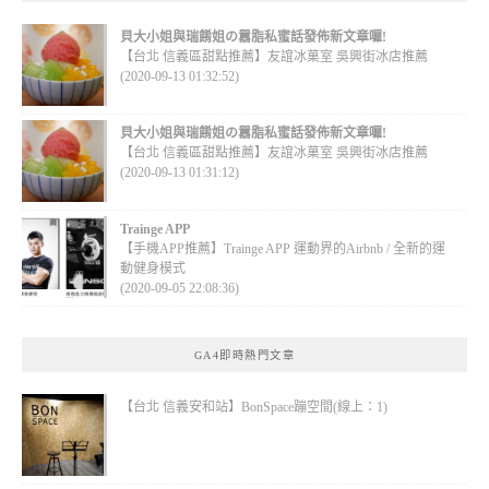
貝大小姐與瑞餚姐の囂脂私蜜話發佈新文章囉!
【台北 信義區甜點推薦】友誼冰菓室 吳興街冰店推薦
(2020-09-13 01:32:52)
貝大小姐與瑞餚姐の囂脂私蜜話發佈新文章囉!
【台北 信義區甜點推薦】友誼冰菓室 吳興街冰店推薦
(2020-09-13 01:31:12)
Trainge APP
【手機APP推薦】Trainge APP 運動界的Airbnb / 全新的運
動健身模式
(2020-09-05 22:08:36)
GA4即時熱門文章
【台北 信義安和站】BonSpace蹦空間(線上：1)