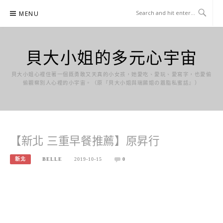
Skip
MENU
to
content
貝大小姐的多元心宇宙
貝大小姐心裡住著一個既勇敢又天真的小女孩，她愛吃、愛玩、愛寫字，也愛偷
偷觀察別人心裡的小宇宙。（原『貝大小姐與瑞餚姐の囂脂私蜜話』）
【新北 三重早餐推薦】原昇行
新北
BELLE
2019-10-15
0