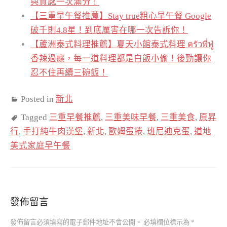
與質感一次滿分！
【三重早午餐推薦】Stay true粗心早午餐 Google
破千則4.8星！到底厲害在哪一次告訴你！
【蘆洲泰式料理推薦】夏天小館泰式料理 ครัวพี่ฟู่
香辣過癮，每一道料理都是白飯小偷！後勁讓你
忍不住再續三碗飯！
Posted in
新北
Tagged
三重早餐推薦
,
三重美味早餐
,
三重美食
,
原昇
行
,
手打純牛肉漢堡
,
新北
,
歐姆蛋捲
,
班尼迪克蛋
,
道地
美式家庭早午餐
發佈留言
發佈留言必須填寫的電子郵件地址不會公開。
必填欄位標示為
*