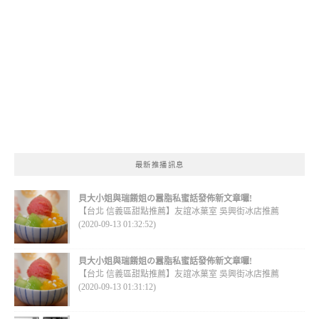
最新推播訊息
貝大小姐與瑞餚姐の囂脂私蜜話發佈新文章囉!
【台北 信義區甜點推薦】友誼冰菓室 吳興街冰店推薦
(2020-09-13 01:32:52)
貝大小姐與瑞餚姐の囂脂私蜜話發佈新文章囉!
【台北 信義區甜點推薦】友誼冰菓室 吳興街冰店推薦
(2020-09-13 01:31:12)