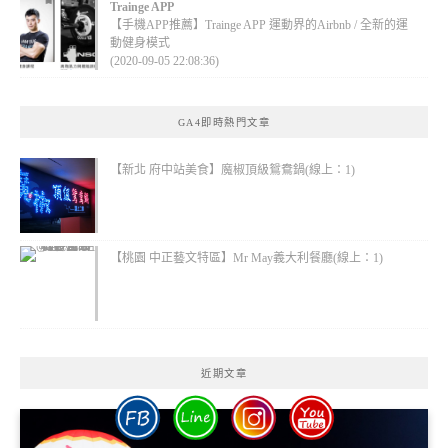
Trainge APP
【手機APP推薦】Trainge APP 運動界的Airbnb / 全新的運
動健身模式
(2020-09-05 22:08:36)
GA4即時熱門文章
【新北 府中站美食】魔椒頂級鴛鴦鍋(線上：1)
【桃園 中正藝文特區】Mr May義大利餐廳(線上：1)
近期文章