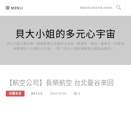
Skip
MENU
to
content
貝大小姐的多元心宇宙
貝大小姐心裡住著一個既勇敢又天真的小女孩，她愛吃、愛玩、愛寫字，也愛偷
偷觀察別人心裡的小宇宙。（原『貝大小姐與瑞餚姐の囂脂私蜜話』）
【航空公司】長榮航空 台北曼谷來回
出國走走
BELLE
2019-10-02
1