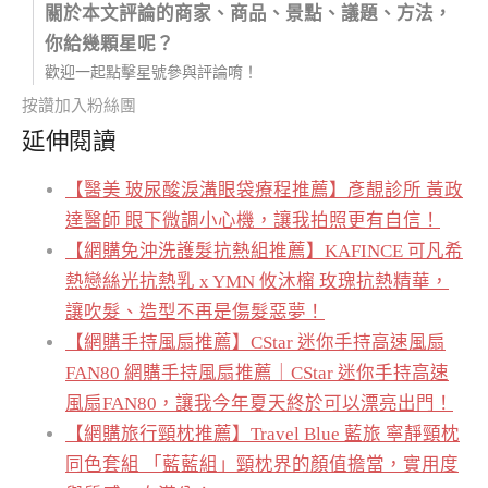
關於本文評論的商家、商品、景點、議題、方法，
你給幾顆星呢？
歡迎一起點擊星號參與評論唷！
按讚加入粉絲團
延伸閱讀
【醫美 玻尿酸淚溝眼袋療程推薦】彥靚診所 黃政
達醫師 眼下微調小心機，讓我拍照更有自信！
【網購免沖洗護髮抗熱組推薦】KAFINCE 可凡希
熱戀絲光抗熱乳 x YMN 攸沐橣 玫瑰抗熱精華，
讓吹髮、造型不再是傷髮惡夢！
【網購手持風扇推薦】CStar 迷你手持高速風扇
FAN80 網購手持風扇推薦｜CStar 迷你手持高速
風扇FAN80，讓我今年夏天終於可以漂亮出門！
【網購旅行頸枕推薦】Travel Blue 藍旅 寧靜頸枕
同色套組 「藍藍組」頸枕界的顏值擔當，實用度