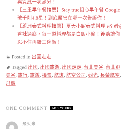
與質感一次滿分！
【三重早午餐推薦】Stay true粗心早午餐 Google
破千則4.8星！到底厲害在哪一次告訴你！
【蘆洲泰式料理推薦】夏天小館泰式料理 ครัวพี่ฟู่
香辣過癮，每一道料理都是白飯小偷！後勁讓你
忍不住再續三碗飯！
Posted in
出國走走
Tagged
出國
,
出國旅遊
,
出國走走
,
台北曼谷
,
台北飛
曼谷
,
旅行
,
旅遊
,
機票
,
航班
,
航空公司
,
觀光
,
長榮航空
,
飛機
ONE COMMENT
ADD YOURS
表
飛火米