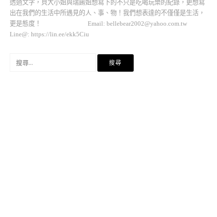
透過文字，貝大小姐與瑞餚姐想寫下的不只是吃喝玩樂的紀錄，更想寫
出在我們的生活中所遇見的人、事、物！我們想表達的不僅僅是生活，
更是態度！ Email:
bellebear2002@yahoo.com.tw
Line@: https://lin.ee/ekk5Ciu
搜
尋
關
鍵
字: