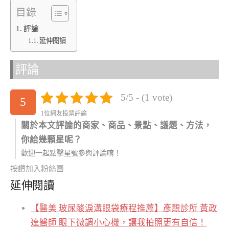
目錄
評論
延伸閱讀
評論
5/5 - (1 vote)
5
1位網友投票評論
關於本文評論的商家、商品、景點、議題、方法，
你給幾顆星呢？
歡迎一起點擊星號參與評論唷！
按讚加入粉絲團
延伸閱讀
【醫美 玻尿酸淚溝眼袋療程推薦】彥靚診所 黃政
達醫師 眼下微調小心機，讓我拍照更有自信！