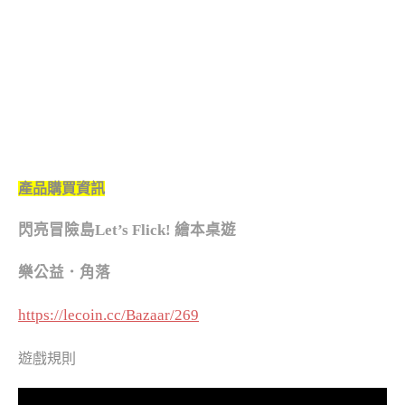
產品購買資訊
閃亮冒險島
Let’s Flick!
繪本桌遊
樂公益．角落
https://lecoin.cc/Bazaar/269
遊戲規則