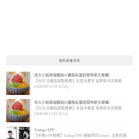
最新推播訊息
貝大小姐與瑞餚姐の囂脂私蜜話發佈新文章囉!
【台北 信義區甜點推薦】友誼冰菓室 吳興街冰店推薦
(2020-09-13 01:32:52)
貝大小姐與瑞餚姐の囂脂私蜜話發佈新文章囉!
【台北 信義區甜點推薦】友誼冰菓室 吳興街冰店推薦
(2020-09-13 01:31:12)
Trainge APP
【手機APP推薦】Trainge APP 運動界的Airbnb / 全新的運