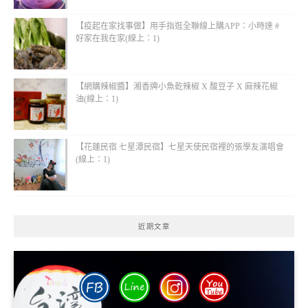
【疫起在家找事做】用手指逛全聯線上購APP：小時達 #
好家在我在家(線上：1)
【網購辣椒醬】湘香牌小魚乾辣椒 X 酸豆子 X 麻辣花椒
油(線上：1)
【花蓮民宿 七星潭民宿】七星天使民宿裡的張學友演唱會
(線上：1)
近期文章