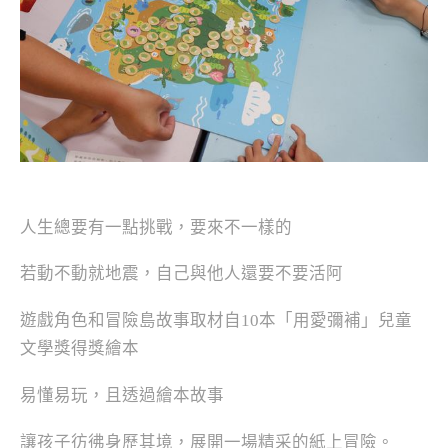
人生總要有一點挑戰，要來不一樣的
若動不動就地震，自己與他人還要不要活阿
遊戲角色和冒險島故事取材自10本「用愛彌補」兒童
文學獎得獎繪本
易懂易玩，且
透過繪本故事
讓孩子彷彿身歷其境，展開一場精采的紙上冒險。