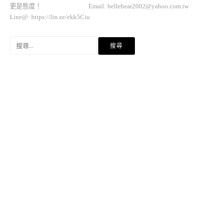
更是態度！ Email:
bellebear2002@yahoo.com.tw
Line@: https://lin.ee/ekk5Ciu
搜
尋
關
鍵
字: