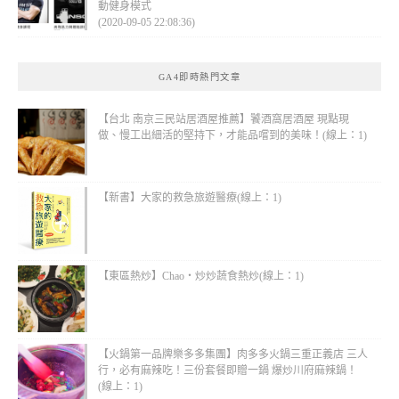
動健身模式
(2020-09-05 22:08:36)
GA4即時熱門文章
【台北 南京三民站居酒屋推薦】饕酒窩居酒屋 現點現
做、慢工出細活的堅持下，才能品嚐到的美味！(線上：1)
【新書】大家的救急旅遊醫療(線上：1)
【東區熱炒】Chao・炒炒蔬食熱炒(線上：1)
【火鍋第一品牌樂多多集團】肉多多火鍋三重正義店 三人
行，必有麻辣吃！三份套餐即贈一鍋 爆炒川府麻辣鍋！
(線上：1)