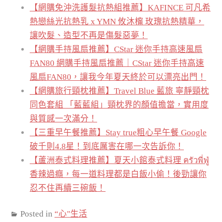
【網購免沖洗護髮抗熱組推薦】KAFINCE 可凡希
熱戀絲光抗熱乳 x YMN 攸沐橣 玫瑰抗熱精華，
讓吹髮、造型不再是傷髮惡夢！
【網購手持風扇推薦】CStar 迷你手持高速風扇
FAN80 網購手持風扇推薦｜CStar 迷你手持高速
風扇FAN80，讓我今年夏天終於可以漂亮出門！
【網購旅行頸枕推薦】Travel Blue 藍旅 寧靜頸枕
同色套組 「藍藍組」頸枕界的顏值擔當，實用度
與質感一次滿分！
【三重早午餐推薦】Stay true粗心早午餐 Google
破千則4.8星！到底厲害在哪一次告訴你！
【蘆洲泰式料理推薦】夏天小館泰式料理 ครัวพี่ฟู่
香辣過癮，每一道料理都是白飯小偷！後勁讓你
忍不住再續三碗飯！
Posted in
“心"生活