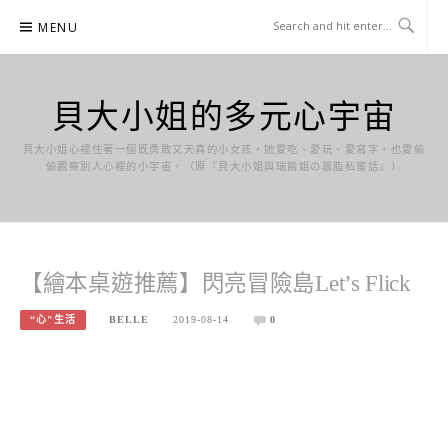
Skip
MENU
to
content
貝大小姐的多元心宇宙
貝大小姐心裡住著一個既勇敢又天真的小女孩，她愛吃、愛玩、愛寫字，也愛偷
偷觀察別人心裡的小宇宙。（原『貝大小姐與瑞餚姐の囂脂私蜜話』）
【繪本桌遊推薦】閃亮冒險島Let’s Flick
“心"生活
BELLE
2019-08-14
0