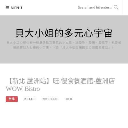
Skip
MENU
to
content
貝大小姐的多元心宇宙
貝大小姐心裡住著一個既勇敢又天真的小女孩，她愛吃、愛玩、愛寫字，也愛偷
偷觀察別人心裡的小宇宙。（原『貝大小姐與瑞餚姐の囂脂私蜜話』）
【新北 蘆洲站】旺.慢食餐酒館-蘆洲店
WOW Bistro
台北
BELLE
2019-04-05
0