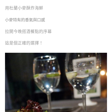
用杜蘭小麥酥炸海鮮
小麥
特有的香氣與口感
拉開今晚搭酒餐點的序幕
這是個正確的選擇！