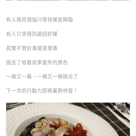
有人遇見煩惱只等待運氣降臨
有人只求得到處招好運
其實不管好事還是壞事
過去了就看成車窗外的景色
一幕又一幕、一樁又一樁過去了
下一次的行動力即將蓄勢待發！