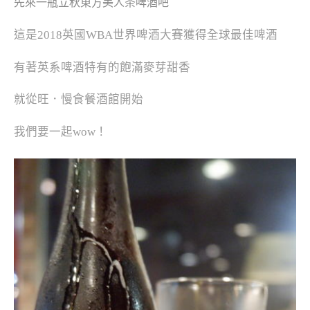
先來一瓶立秋東方美人茶啤酒吧
這是2018英國WBA世界啤酒大賽獲得全球最佳啤酒
有著英系啤酒特有的飽滿麥芽甜香
就從旺．慢食餐酒館開始
我們要一起wow！