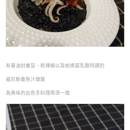
有著油封番茄、乾辣椒以及帕達諾乳酪特調的
威尼斯墨魚汁燉飯
為美味的出色手料理再添一道