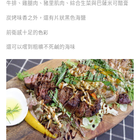
牛排、雞腿肉、豬里肌肉、綜合生菜與巴薩米可醋膏
炭烤味香之外，還有片狀黑色海鹽
前衛感十足的
色彩
還可以嚐到粗曠不死鹹的海味