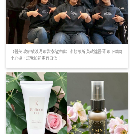
【醫美 玻尿酸淚溝眼袋療程推薦】彥靚診所 黃政達醫師 眼下微調
小心機，讓我拍照更有自信！