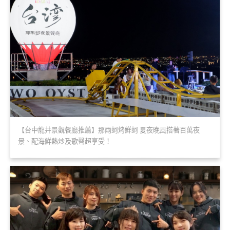
【台中龍井景觀餐廳推薦】那兩蚵烤鮮蚵 夏夜晚風搭著百萬夜
景、配海鮮熱炒及歌聲超享受！