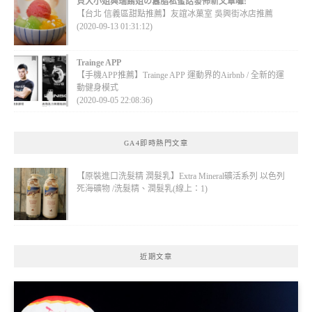
貝大小姐與瑞餚姐の囂脂私蜜話發佈新文章囉!
【台北 信義區甜點推薦】友誼冰菓室 吳興街冰店推薦
(2020-09-13 01:31:12)
Trainge APP
【手機APP推薦】Trainge APP 運動界的Airbnb / 全新的運
動健身模式
(2020-09-05 22:08:36)
GA4即時熱門文章
【原裝進口洗髮精 潤髮乳】Extra Mineral礦活系列 以色列
死海礦物 /洗髮精、潤髮乳(線上：1)
近期文章