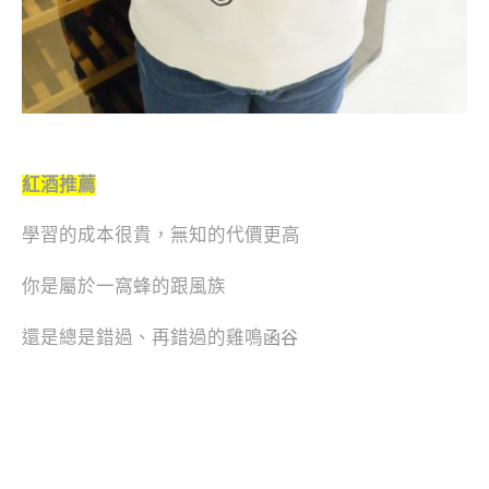
紅酒推薦
學習的成本很貴，無知的代價更高
你是屬於一窩蜂的跟風族
還是總是錯過、再錯過的雞鳴
函谷