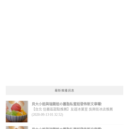
最新推播訊息
貝大小姐與瑞餚姐の囂脂私蜜話發佈新文章囉!
【台北 信義區甜點推薦】友誼冰菓室 吳興街冰店推薦
(2020-09-13 01:32:52)