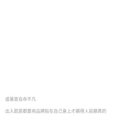
或著是自命不凡
出入起居都要用品牌貼在自己身上才顯得人前顯貴的