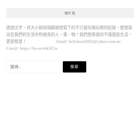
關於我
透過文字，貝大小姐與瑞餚姐想寫下的不只是吃喝玩樂的紀錄，更想寫
出在我們的生活中所遇見的人、事、物！我們想表達的不僅僅是生活，
更是態度！ Email:
bellebear2002@yahoo.com.tw
Line@: https://lin.ee/ekk5Ciu
搜
尋
關
鍵
字: