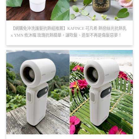
【網購免沖洗護髮抗熱組推薦】KAFINCE 可凡希 熱戀絲光抗熱乳
x YMN 攸沐橣 玫瑰抗熱精華，讓吹髮、造型不再是傷髮惡夢！