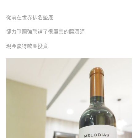
從前在世界排名墊底
卻力爭圖強聘請了很厲害的釀酒師
現今贏得歐洲投資!