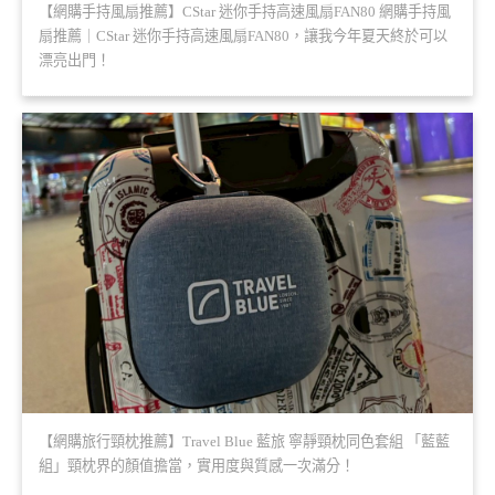
【網購手持風扇推薦】CStar 迷你手持高速風扇FAN80 網購手持風
扇推薦｜CStar 迷你手持高速風扇FAN80，讓我今年夏天終於可以
漂亮出門！
【網購旅行頸枕推薦】Travel Blue 藍旅 寧靜頸枕同色套組 「藍藍
組」頸枕界的顏值擔當，實用度與質感一次滿分！