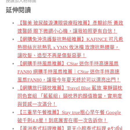
按讚加入粉絲團
延伸閱讀
【醫美 玻尿酸淚溝眼袋療程推薦】彥靚診所 黃政
達醫師 眼下微調小心機，讓我拍照更有自信！
【網購免沖洗護髮抗熱組推薦】KAFINCE 可凡希
熱戀絲光抗熱乳 x YMN 攸沐橣 玫瑰抗熱精華，
讓吹髮、造型不再是傷髮惡夢！
【網購手持風扇推薦】CStar 迷你手持高速風扇
FAN80 網購手持風扇推薦｜CStar 迷你手持高速
風扇FAN80，讓我今年夏天終於可以漂亮出門！
【網購旅行頸枕推薦】Travel Blue 藍旅 寧靜頸枕
同色套組 「藍藍組」頸枕界的顏值擔當，實用度
與質感一次滿分！
【三重早午餐推薦】Stay true粗心早午餐 Google
破千則4.8星！到底厲害在哪一次告訴你！
【蘆洲泰式料理推薦】夏天小館泰式料理 ครัวพี่ฟู่