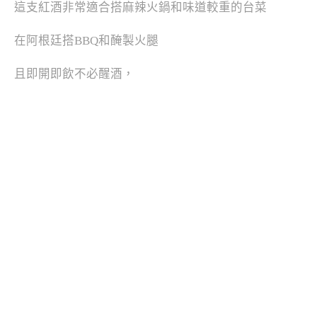
這支紅酒非常適合搭麻辣火鍋和味道較重的台菜
在阿根廷搭BBQ和醃製火腿
且即開即飲不必醒酒，