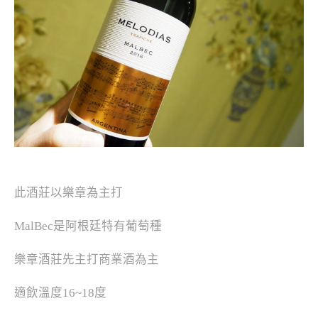
此酒莊以樂章為主打
MalBec是阿根廷特有葡萄種
樂章酒莊先主打商業酒為主
適飲溫度16~18度