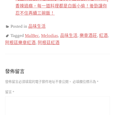
香辣過癮，每一道料理都是白飯小偷！後勁讓你
忍不住再續三碗飯！
Posted in
品味生活
Tagged
MalBec
,
Melodias
,
品味生活
,
樂章酒莊
,
紅酒
,
阿根廷樂章紅酒
,
阿根廷紅酒
發佈留言
發佈留言必須填寫的電子郵件地址不會公開。
必填欄位標示為
*
留言
*