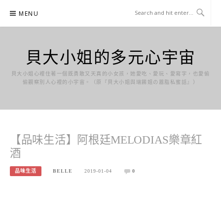
Skip
MENU
to
content
貝大小姐的多元心宇宙
貝大小姐心裡住著一個既勇敢又天真的小女孩，她愛吃、愛玩、愛寫字，也愛偷
偷觀察別人心裡的小宇宙。（原『貝大小姐與瑞餚姐の囂脂私蜜話』）
【品味生活】阿根廷MELODIAS樂章紅
酒
品味生活
BELLE
2019-01-04
0