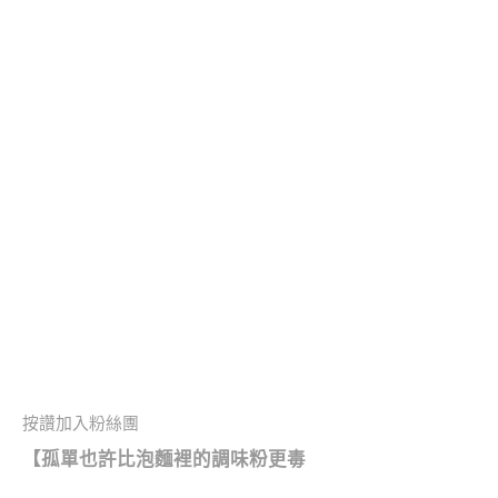
按讚加入粉絲團
【
孤單也許比泡麵裡的調味粉更毒