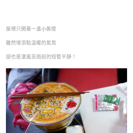
屋裡只開著一盞
黃燈
小
雖然增添點溫暖的氣氛
卻也是淒風苦雨前的短暫平靜！