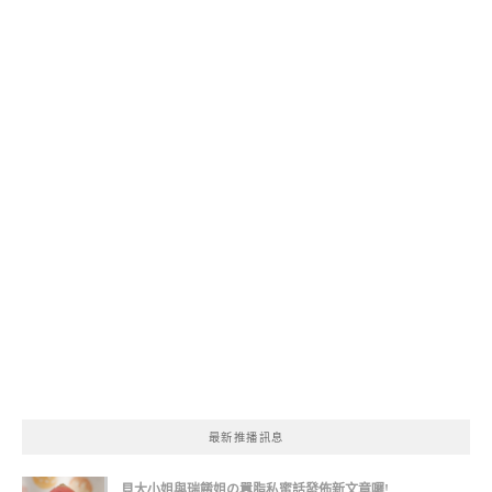
最新推播訊息
貝大小姐與瑞餚姐の囂脂私蜜話發佈新文章囉!