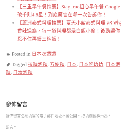
【三重早午餐推薦】Stay true粗心早午餐 Google
破千則4.8星！到底厲害在哪一次告訴你！
【蘆洲泰式料理推薦】夏天小館泰式料理 ครัวพี่ฟู่
香辣過癮，每一道料理都是白飯小偷！後勁讓你
忍不住再續三碗飯！
Posted in
日本吃透透
Tagged
拉麵泡麵
,
方便麵
,
日本
,
日本吃透透
,
日本泡
麵
,
日清泡麵
發佈留言
發佈留言必須填寫的電子郵件地址不會公開。
必填欄位標示為
*
留言
*