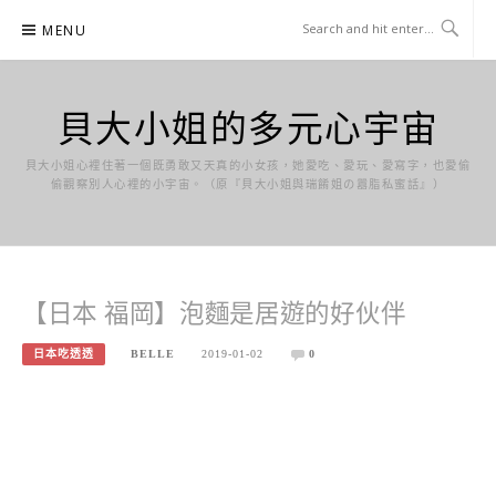
Skip
MENU
to
content
貝大小姐的多元心宇宙
貝大小姐心裡住著一個既勇敢又天真的小女孩，她愛吃、愛玩、愛寫字，也愛偷
偷觀察別人心裡的小宇宙。（原『貝大小姐與瑞餚姐の囂脂私蜜話』）
【日本 福岡】泡麵是居遊的好伙伴
日本吃透透
BELLE
2019-01-02
0