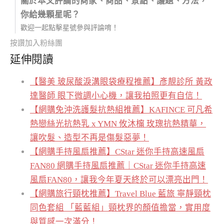
關於本文評論的商家、商品、景點、議題、方法，
你給幾顆星呢？
歡迎一起點擊星號參與評論唷！
按讚加入粉絲團
延伸閱讀
【醫美 玻尿酸淚溝眼袋療程推薦】彥靚診所 黃政
達醫師 眼下微調小心機，讓我拍照更有自信！
【網購免沖洗護髮抗熱組推薦】KAFINCE 可凡希
熱戀絲光抗熱乳 x YMN 攸沐橣 玫瑰抗熱精華，
讓吹髮、造型不再是傷髮惡夢！
【網購手持風扇推薦】CStar 迷你手持高速風扇
FAN80 網購手持風扇推薦｜CStar 迷你手持高速
風扇FAN80，讓我今年夏天終於可以漂亮出門！
【網購旅行頸枕推薦】Travel Blue 藍旅 寧靜頸枕
同色套組 「藍藍組」頸枕界的顏值擔當，實用度
與質感一次滿分！