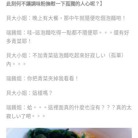
】
此刻何不讓調味粉撫慰一下孤獨的人心呢？
貝大小姐：晚上有大餐，那中午就隨便吃個泡麵吧！
瑞餚姐：哇~這泡麵吃得一點都不隨便耶。。。還有好
多青菜耶！
貝大小姐：不加青菜這泡麵吃起來好寂しい（孤單）
內。。。
瑞餚姐：你把青菜夾掉我看看！
貝大小姐：這樣嗎？
瑞餚姐：蛤。。。這裡面真的什麼也沒有？？？真的太
。。。
寂しい了吧