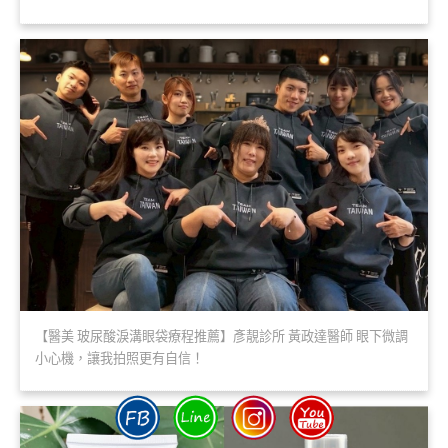
【醫美 玻尿酸淚溝眼袋療程推薦】彥靚診所 黃政達醫師 眼下微調
小心機，讓我拍照更有自信！