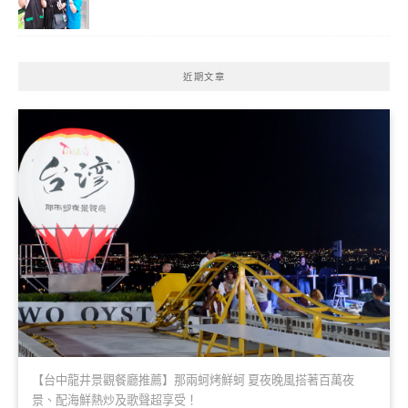
近期文章
【台中龍井景觀餐廳推薦】那兩蚵烤鮮蚵 夏夜晚風搭著百萬夜
景、配海鮮熱炒及歌聲超享受！