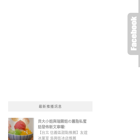
最新推播訊息
貝大小姐與瑞餚姐の囂脂私蜜
話發佈新文章囉!
【台北 信義區甜點推薦】友誼
冰菓室 吳興街冰店推薦