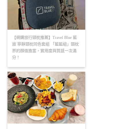
【網購旅行頸枕推薦】Travel Blue 藍
旅 寧靜頸枕同色套組 「藍藍組」頸枕
界的顏值擔當，實用度與質感一次滿
分！