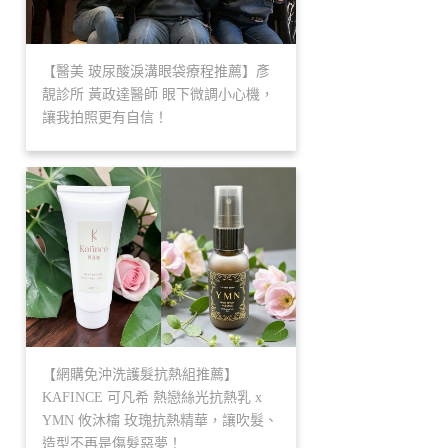
【醫美 玻尿酸淚溝眼袋療程推薦】彥
靚診所 黃政達醫師 眼下微調小心機，
讓我拍照更有自信！
【網購免沖洗護髮抗熱組推薦】
KAFINCE 可凡希 熱戀絲光抗熱乳 x
YMN 攸沐橣 玫瑰抗熱精華，讓吹髮、
造型不再是傷髮惡夢！