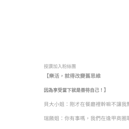
按讚加入粉絲團
【
樂活，就得改變舊思維
】
因為享受當下就是善待自己！
貝大小姐：剛才在餐廳裡幹嘛不讓我
瑞餚姐：你有事嗎，我們在逢甲商圈