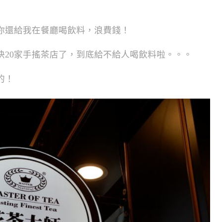
你還給我在餐廳喝飲料，浪費錢！
快20家手搖茶店了，到底給不給人喝飲料啦。。。
的！