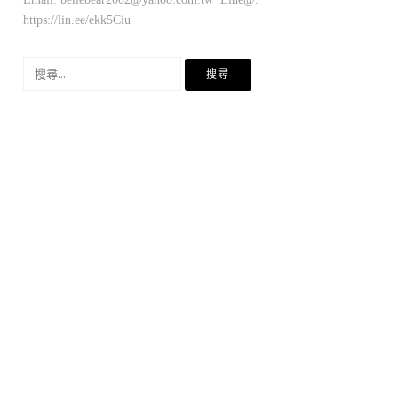
https://lin.ee/ekk5Ciu
搜
尋
關
鍵
字: