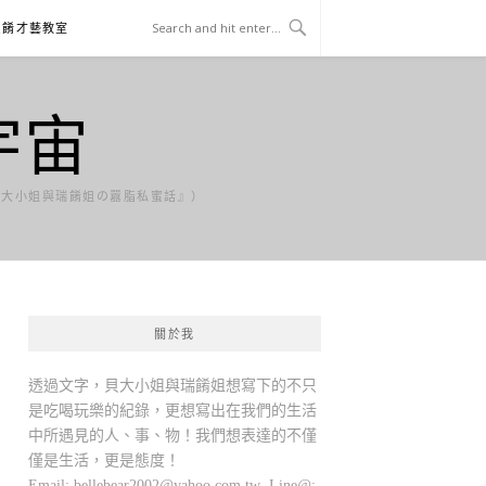
貝餚才藝教室
宇宙
貝大小姐與瑞餚姐の囂脂私蜜話』）
關於我
透過文字，貝大小姐與瑞餚姐想寫下的不只
是吃喝玩樂的紀錄，更想寫出在我們的生活
中所遇見的人、事、物！我們想表達的不僅
僅是生活，更是態度！
Email:
bellebear2002@yahoo.com.tw
Line@: