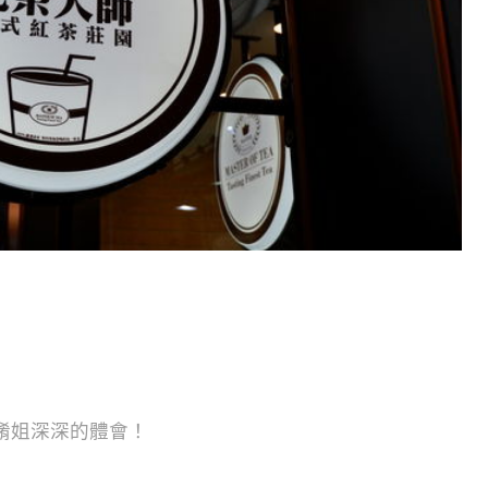
餚姐
深深的體會！