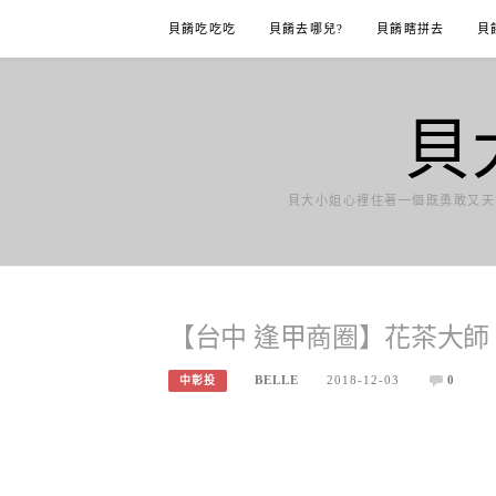
Skip
貝餚吃吃吃
貝餚去哪兒?
貝餚瞎拼去
貝
to
content
貝
貝大小姐心裡住著一個既勇敢又天
【台中 逢甲商圈】花茶大師
BELLE
2018-12-03
0
中彰投