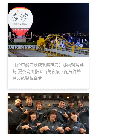
【台中龍井景觀餐廳推薦】那兩蚵烤鮮
蚵 夏夜晚風搭著百萬夜景、配海鮮熱
炒及歌聲超享受！