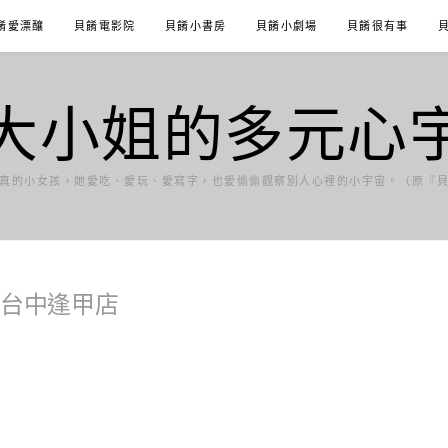
餚愛漂釀
貝餚電影院
貝餚小書房
貝餚小劇場
貝餚很有事
大小姐的多元心
真的小女孩，她愛吃、愛玩、愛寫字，也愛偷偷觀察別人心裡的小宇宙。（原『
 台中逢甲店