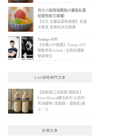
(2020-09-13 01:32:52)
貝大小姐與瑞餚姐の囂脂私蜜
話發佈新文章囉!
【台北 信義區甜點推薦】友誼
冰菓室 吳興街冰店推薦
(2020-09-13 01:31:12)
Trainge APP
【手機APP推薦】Trainge APP
運動界的Airbnb / 全新的運動
健身模式
(2020-09-05 22:08:36)
GA4即時熱門文章
【原裝進口洗髮精 潤髮乳】
Extra Mineral礦活系列 以色列
死海礦物 /洗髮精、潤髮乳(線
上：1)
近期文章