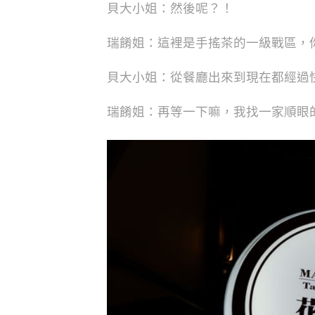
貝大小姐：然後呢？！
瑞餚姐：這裡是手搖茶的一級戰區，
貝大小姐：從餐廳出來到現在都經過
瑞餚姐：再等一下嘛，我找一家順眼