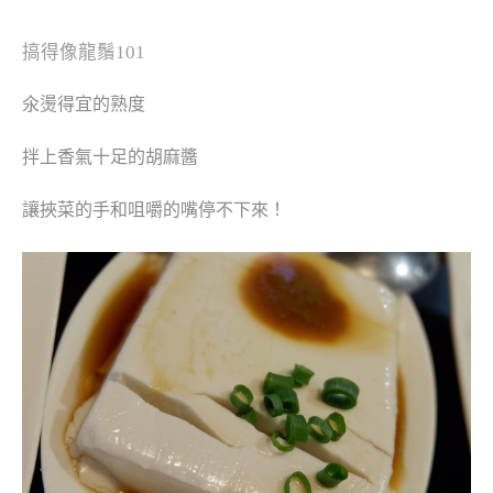
搞得像龍鬚101
氽燙得宜的熟度
拌上香氣十足的胡麻醬
讓挾菜的手和咀嚼的嘴停不下來！