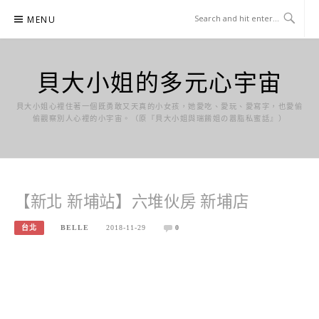
Skip
MENU
to
content
貝大小姐的多元心宇宙
貝大小姐心裡住著一個既勇敢又天真的小女孩，她愛吃、愛玩、愛寫字，也愛偷
偷觀察別人心裡的小宇宙。（原『貝大小姐與瑞餚姐の囂脂私蜜話』）
【新北 新埔站】六堆伙房 新埔店
台北
BELLE
2018-11-29
0