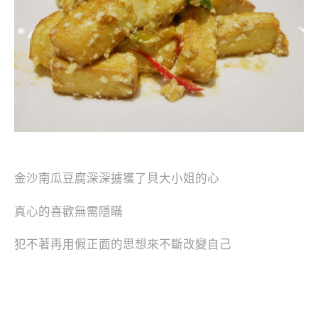
金沙南瓜豆腐深深擄獲了貝大小姐的心
真心的喜歡無需隱瞞
犯不著再用假正面的思想來不斷改變自己