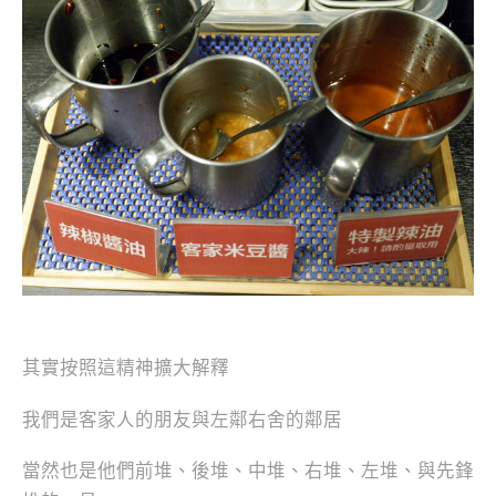
其實按照這精神擴大解釋
我們是客家人的朋友與左鄰右舍的鄰居
當然也是他們前堆、後堆、中堆、右堆、左堆、與先鋒