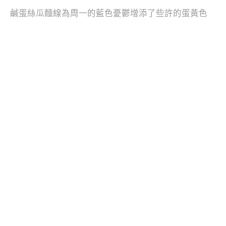
鹹蛋絲瓜麵線為周一的藍色憂鬱增添了些許的蛋黃色