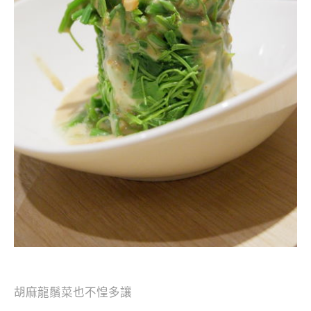
胡麻龍鬚菜也不惶多讓