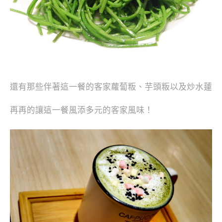
還有那些伴著這一餐的客家蘿蔔粄、芋頭粄以及炒水蓮
再再的讓這一餐風添多元的客家風味！