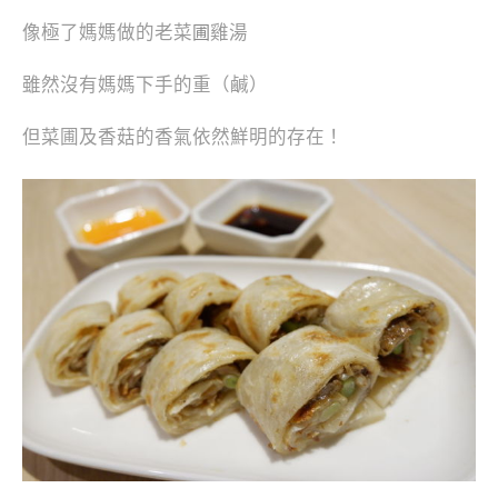
像極了媽媽做的老菜
雞湯
圃
雖然沒有媽媽下手的重（鹹）
但菜圃及香菇的香氣依然鮮明的存在！