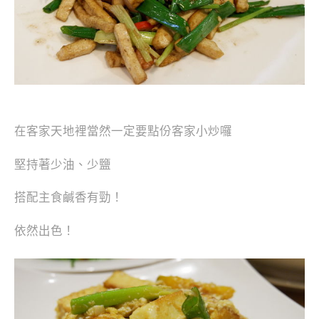
在客家天地裡當然一定要點份客家小炒囉
堅持著少油、少鹽
搭配主食鹹香有勁！
依然出色！