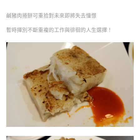
鹹豬肉捲餅可重拾對未來即將失去憧憬
暫時揮別不斷重複的工作與徘徊的人生選擇！