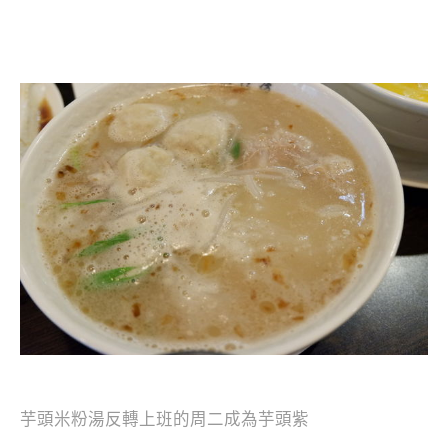
芋頭米粉湯反轉上班的周二成為芋頭紫