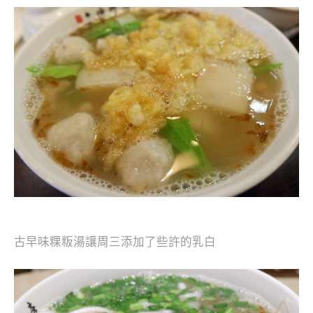
古早味粿粄湯讓周三添加了些許的乳白