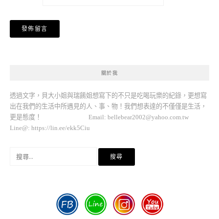
關於我
透過文字，貝大小姐與瑞餚姐想寫下的不只是吃喝玩樂的紀錄，更想寫
出在我們的生活中所遇見的人、事、物！我們想表達的不僅僅是生活，
更是態度！ Email:
bellebear2002@yahoo.com.tw
Line@: https://lin.ee/ekk5Ciu
搜
尋
關
鍵
字: