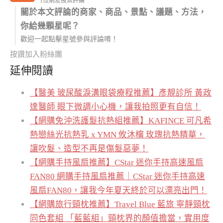
1位網友投票評論
關於本文評論的商家、商品、景點、議題、方法，
你給幾顆星呢？
歡迎一起點擊星號參與評論唷！
按讚加入粉絲團
延伸閱讀
【醫美 玻尿酸淚溝眼袋療程推薦】彥靚診所 黃政
達醫師 眼下微調小心機，讓我拍照更有自信！
【網購免沖洗護髮抗熱組推薦】KAFINCE 可凡希
熱戀絲光抗熱乳 x YMN 攸沐橣 玫瑰抗熱精華，
讓吹髮、造型不再是傷髮惡夢！
【網購手持風扇推薦】CStar 迷你手持高速風扇
FAN80 網購手持風扇推薦｜CStar 迷你手持高速
風扇FAN80，讓我今年夏天終於可以漂亮出門！
【網購旅行頸枕推薦】Travel Blue 藍旅 寧靜頸枕
同色套組 「藍藍組」頸枕界的顏值擔當，實用度