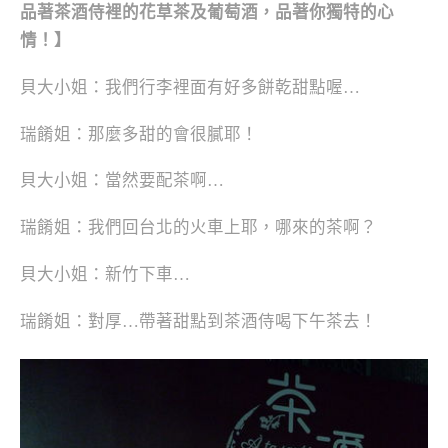
品著茶酒侍裡的花草茶及葡萄酒，
品著你獨特的心
情！
】
貝大小姐：我們行李裡面有好多餅乾甜點喔…
瑞餚姐：那麼多甜的會很膩耶！
貝大小姐：當然要配茶啊…
瑞餚姐：我們回台北的火車上耶，哪來的茶啊？
貝大小姐：新竹下車…
瑞餚姐：對厚…帶著甜點到茶酒侍喝下午茶去！