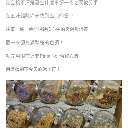
完全搞不清楚發生什麼事卻一夜之間被分手
在五味雜陳尚未找到出口的當下
往事一幕一幕浮現轉換
心中的憂傷及沮喪
而未來卻充滿酸楚的色調！
就先用眼前這支
Pinot Noir暫緩心情
用微醺劃下今天的休止符！