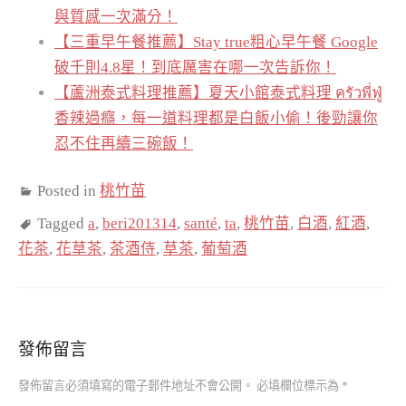
與質感一次滿分！
【三重早午餐推薦】Stay true粗心早午餐 Google
破千則4.8星！到底厲害在哪一次告訴你！
【蘆洲泰式料理推薦】夏天小館泰式料理 ครัวพี่ฟู่
香辣過癮，每一道料理都是白飯小偷！後勁讓你
忍不住再續三碗飯！
Posted in
桃竹苗
Tagged
a
,
beri201314
,
santé
,
ta
,
桃竹苗
,
白酒
,
紅酒
,
花茶
,
花草茶
,
茶酒侍
,
草茶
,
葡萄酒
發佈留言
發佈留言必須填寫的電子郵件地址不會公開。
必填欄位標示為
*