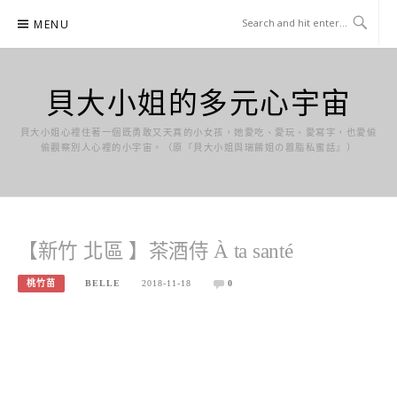
Skip
MENU
to
content
貝大小姐的多元心宇宙
貝大小姐心裡住著一個既勇敢又天真的小女孩，她愛吃、愛玩、愛寫字，也愛偷
偷觀察別人心裡的小宇宙。（原『貝大小姐與瑞餚姐の囂脂私蜜話』）
【新竹 北區 】茶酒侍 À ta santé
桃竹苗
BELLE
2018-11-18
0