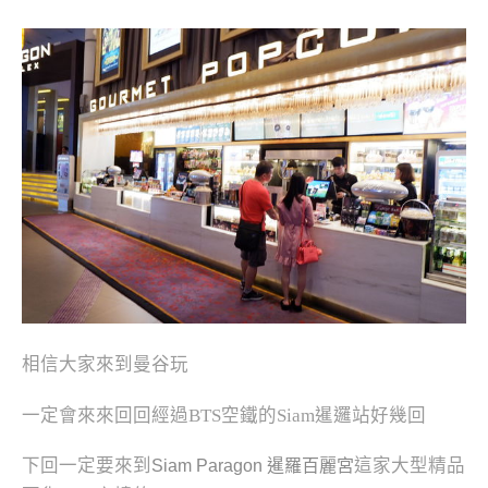
相信大家來到曼谷玩
一定會來來回回經過BTS空鐵的Siam暹邏站好幾回
下回一定要來到
這家大型精品
Siam Paragon
暹羅百麗宮