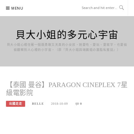
Skip
MENU
to
content
貝大小姐的多元心宇宙
貝大小姐心裡住著一個既勇敢又天真的小女孩，她愛吃、愛玩、愛寫字，也愛偷
偷觀察別人心裡的小宇宙。（原『貝大小姐與瑞餚姐の囂脂私蜜話』）
【泰國 曼谷】PARAGON CINEPLEX 7星
級電影院
出國走走
BELLE
2018-10-09
0