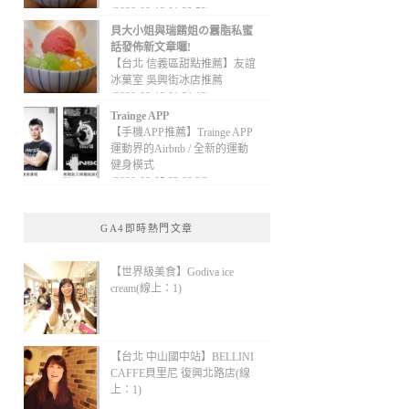
(2020-09-13 01:32:52)
貝大小姐與瑞餚姐の囂脂私蜜
話發佈新文章囉!
【台北 信義區甜點推薦】友誼
冰菓室 吳興街冰店推薦
(2020-09-13 01:31:12)
Trainge APP
【手機APP推薦】Trainge APP
運動界的Airbnb / 全新的運動
健身模式
(2020-09-05 22:08:36)
GA4即時熱門文章
【世界級美食】Godiva ice
cream(線上：1)
【台北 中山國中站】BELLINI
CAFFE貝里尼 復興北路店(線
上：1)