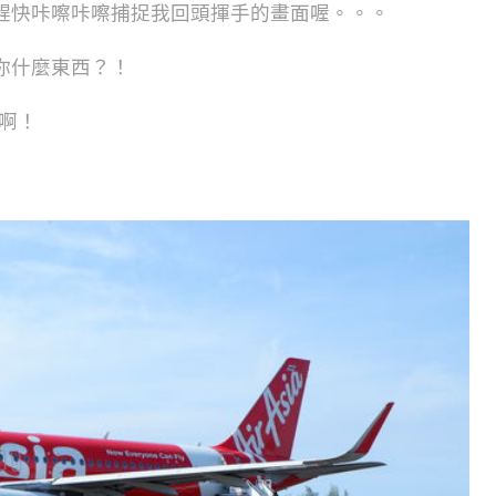
趕快咔嚓咔嚓捕捉我回頭揮手的畫面喔。。。
你什麼東西？！
啊！