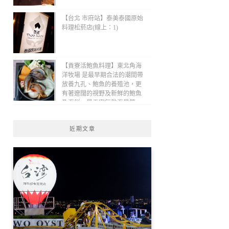
【台北 市府站】泰美泰國原始
料理松菸店(線上：1)
【貢寮活鮑魚料理】東北角海
洋牧場 是最早期合法的潮間帶
放養九孔、鮑魚的養殖池，更
有著遼闊的視野及新鮮的鮑魚
及海鮮，是貢寮無敵海景第一
排、最適合欣賞潮汐的景觀餐
廳！(線上：1)
近期文章