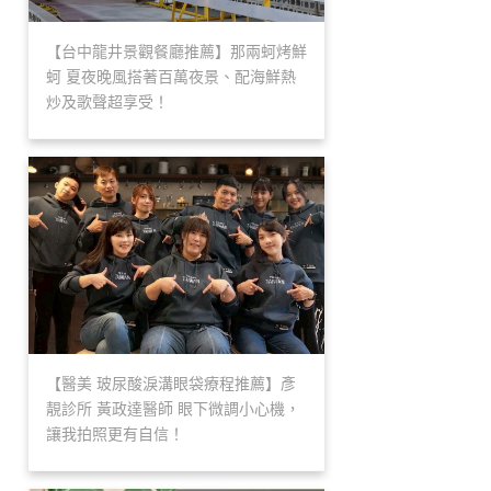
【台中龍井景觀餐廳推薦】那兩蚵烤鮮
蚵 夏夜晚風搭著百萬夜景、配海鮮熱
炒及歌聲超享受！
【醫美 玻尿酸淚溝眼袋療程推薦】彥
靚診所 黃政達醫師 眼下微調小心機，
讓我拍照更有自信！