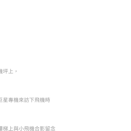
機坪上，
巨星專機來訪下飛機時
樓梯上與小飛機合影留念