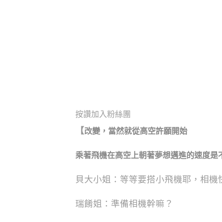
按讚加入粉絲團
【
改變，當然就從高空許願開始
乘著飛機在高空上朝著夢想邁進的速度
是
貝大小姐：等等要搭小飛機耶，相機
瑞餚姐：準備相機幹嘛？