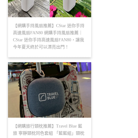
【網購手持風扇推薦】CStar 迷你手持
高速風扇FAN80 網購手持風扇推薦｜
CStar 迷你手持高速風扇FAN80，讓我
今年夏天終於可以漂亮出門！
【網購旅行頸枕推薦】Travel Blue 藍
旅 寧靜頸枕同色套組 「藍藍組」頸枕