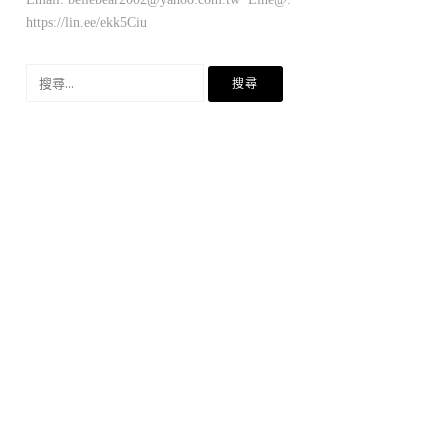
https://lin.ee/ekk5Ciu
搜
尋
關
鍵
字: