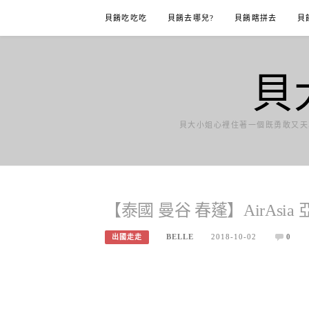
Skip
貝餚吃吃吃
貝餚去哪兒?
貝餚瞎拼去
貝
to
content
貝
貝大小姐心裡住著一個既勇敢又天
【泰國 曼谷 春蓬】AirAsia
BELLE
2018-10-02
0
出國走走