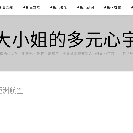
餚愛漂釀
貝餚電影院
貝餚小書房
貝餚小劇場
貝餚很有事
大小姐的多元心
真的小女孩，她愛吃、愛玩、愛寫字，也愛偷偷觀察別人心裡的小宇宙。（原『
 亞洲航空