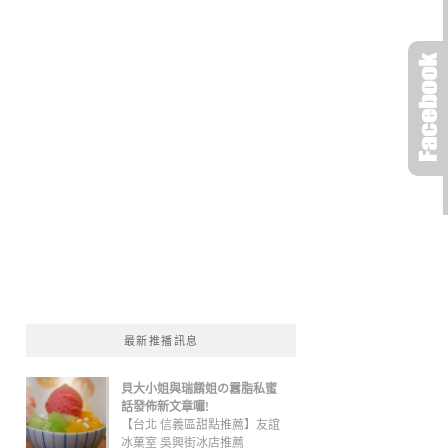
最新推播訊息
貝大小姐與瑞餚姐の囂脂私蜜
話發佈新文章囉!
【台北 信義區甜點推薦】友誼
冰菓室 吳興街冰店推薦