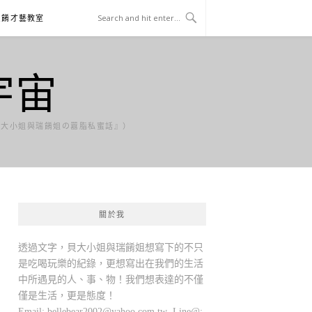
貝餚才藝教室
宇宙
貝大小姐與瑞餚姐の囂脂私蜜話』）
關於我
透過文字，貝大小姐與瑞餚姐想寫下的不只
是吃喝玩樂的紀錄，更想寫出在我們的生活
中所遇見的人、事、物！我們想表達的不僅
僅是生活，更是態度！
Email:
bellebear2002@yahoo.com.tw
Line@: