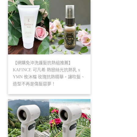
【網購免沖洗護髮抗熱組推薦】
KAFINCE 可凡希 熱戀絲光抗熱乳 x
YMN 攸沐橣 玫瑰抗熱精華，讓吹髮、
造型不再是傷髮惡夢！