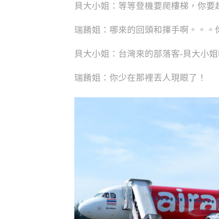
貝大小姐：等等登機要爬樓梯，你要
瑞餚姐：哪來的回頭和揮手啊。。。
貝大小姐：台灣來的部落客-貝大小姐
瑞餚姐：你少在那裡丟人現眼了！