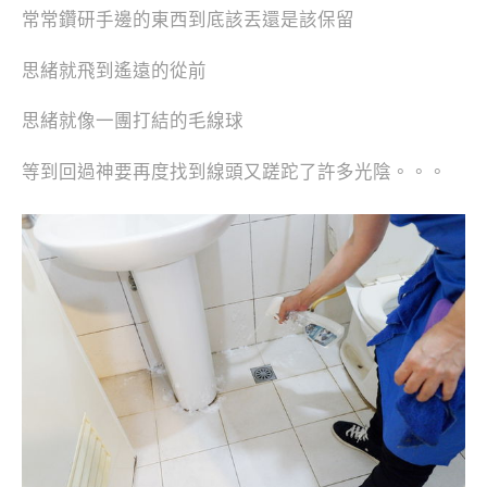
常常鑽研手邊的東西到底該丟還是該保留
思緒就飛到遙遠的從前
思緒就像一團打結的毛線球
等到回過神要
再度找到線頭又蹉跎了許多光陰。。。