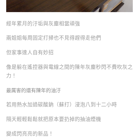
經年累月的汙垢與灰塵相當頑強
兩姐姐每周固定打掃也不見得趕得走他們
但家事達人自有妙招
像是躲在遙控器與電線之間的陳年灰塵秒閃不費吹灰之
力！
最厲害的還有陳年的油汙
若用熱水加過碳酸鈉（蘇打）浸泡八到十二小時
隔天輕輕鬆鬆就把原本要扔掉的抽油煙機
變成閃亮亮的新品！