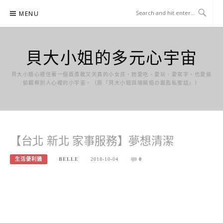
Skip
MENU
to
content
貝大小姐的多元心宇宙
貝大小姐心裡住著一個既勇敢又天真的小女孩，她愛吃、愛玩、愛寫字，也愛偷
偷觀察別人心裡的小宇宙。（原『貝大小姐與瑞餚姐の囂脂私蜜話』）
【台北 新北 家事服務】夢想清潔
生活便利通
BELLE
2018-10-04
0