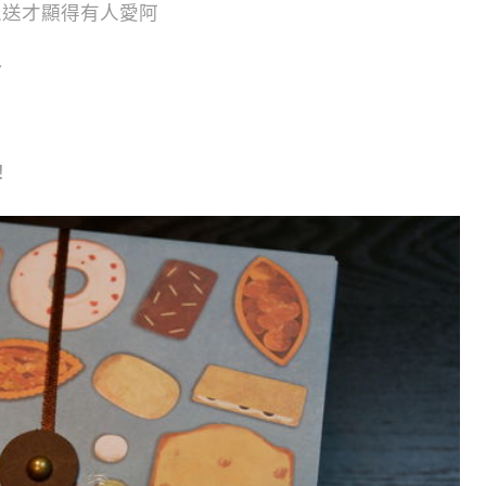
人送才顯得有人愛阿
~
！