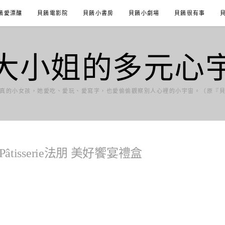
餚愛漂釀
貝餚電影院
貝餚小書房
貝餚小劇場
貝餚很有事
大小姐的多元心
真的小女孩，她愛吃、愛玩、愛寫字，也愛偷偷觀察別人心裡的小宇宙。（原『
Pâtisserie法朋 美好饗宴禮盒