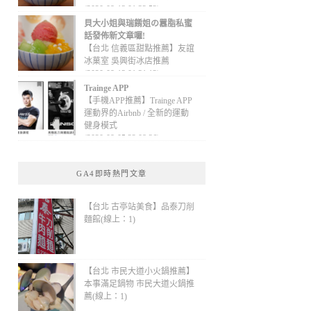
(2020-09-13 01:32:52)
貝大小姐與瑞餚姐の囂脂私蜜
話發佈新文章囉!
【台北 信義區甜點推薦】友誼
冰菓室 吳興街冰店推薦
(2020-09-13 01:31:12)
Trainge APP
【手機APP推薦】Trainge APP
運動界的Airbnb / 全新的運動
健身模式
(2020-09-05 22:08:36)
GA4即時熱門文章
【台北 古亭站美食】品泰刀削
麵館(線上：1)
【台北 市民大道小火鍋推薦】
本事滿足鍋物 市民大道火鍋推
薦(線上：1)