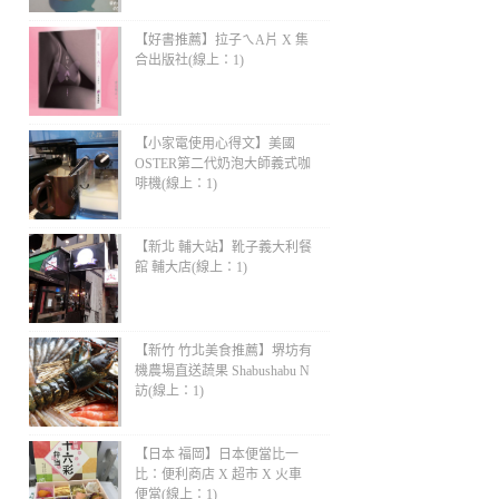
【好書推薦】拉子ㄟA片 X 集
合出版社(線上：1)
【小家電使用心得文】美國
OSTER第二代奶泡大師義式咖
啡機(線上：1)
【新北 輔大站】靴子義大利餐
館 輔大店(線上：1)
【新竹 竹北美食推薦】堺坊有
機農場直送蔬果 Shabushabu N
訪(線上：1)
【日本 福岡】日本便當比一
比：便利商店 X 超市 X 火車
便當(線上：1)