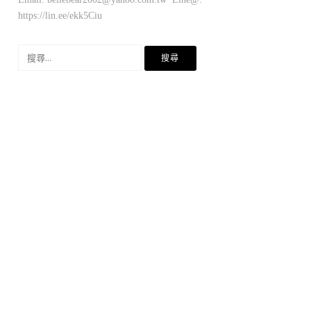
https://lin.ee/ekk5Ciu
搜
尋
關
鍵
字: