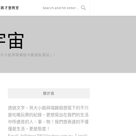
貝餚才藝教室
宇宙
貝大小姐與瑞餚姐の囂脂私蜜話』）
關於我
透過文字，貝大小姐與瑞餚姐想寫下的不只
是吃喝玩樂的紀錄，更想寫出在我們的生活
中所遇見的人、事、物！我們想表達的不僅
僅是生活，更是態度！
Email:
bellebear2002@yahoo.com.tw
Line@: