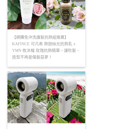
【網購免沖洗護髮抗熱組推薦】
KAFINCE 可凡希 熱戀絲光抗熱乳 x
YMN 攸沐橣 玫瑰抗熱精華，讓吹髮、
造型不再是傷髮惡夢！