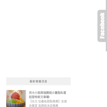
最新推播訊息
貝大小姐與瑞餚姐の囂脂私蜜
話發佈新文章囉!
【台北 信義區甜點推薦】友誼
冰菓室 吳興街冰店推薦