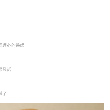
同理心的醫師
掃興話
膩了！