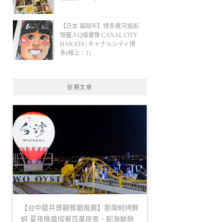
【日本 福岡市】博多運河城街
頭藝人Q版畫像 CANAL CITY
HAKATA | キャナルシティ博
多(線上：1)
近期文章
【台中龍井景觀餐廳推薦】那兩蚵烤鮮
蚵 夏夜晚風搭著百萬夜景、配海鮮熱