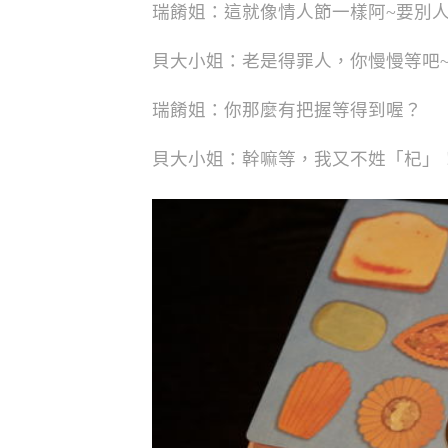
瑞餚姐：這就像情人節一樣阿~要別
貝大小姐：老是得罪人，你慢慢等吧
瑞餚姐：你那麼有把握等得到喔？
貝大小姐：幹嘛等，我又不姓「杞」