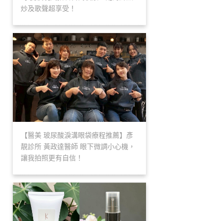
炒及歌聲超享受！
【醫美 玻尿酸淚溝眼袋療程推薦】彥
靚診所 黃政達醫師 眼下微調小心機，
讓我拍照更有自信！