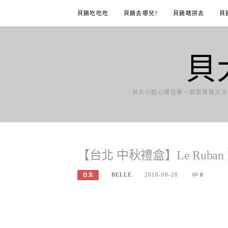
Skip
貝餚吃吃吃
貝餚去哪兒?
貝餚瞎拼去
貝
to
content
貝
貝大小姐心裡住著一個既勇敢又天
【台北 中秋禮盒】Le Ruban 
BELLE
2018-08-28
0
台北