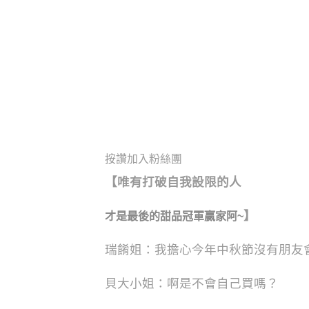
按讚加入粉絲團
【
唯有打破自我設限的人
】
才是最後的甜品冠軍贏家阿~
瑞餚姐：我擔心今年中秋節沒有朋友
貝大小姐：啊是不會自己買嗎？