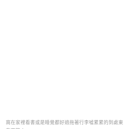
窩在家裡看書或是睡覺都好過拖著行李噓累累的到處東