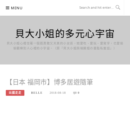
Skip
MENU
to
content
貝大小姐的多元心宇宙
貝大小姐心裡住著一個既勇敢又天真的小女孩，她愛吃、愛玩、愛寫字，也愛偷
偷觀察別人心裡的小宇宙。（原『貝大小姐與瑞餚姐の囂脂私蜜話』）
【日本 福岡市】博多居遊隨筆
出國走走
BELLE
2018-08-18
0