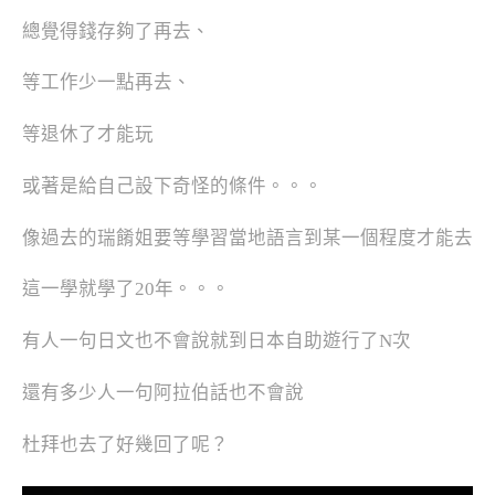
總覺得錢存夠了再去、
等工作少一點再去、
等退休了才能玩
或著是給自己設下奇怪的條件。。。
像過去的瑞餚姐要等學習當地語言到某一個程度才能去
這一學就學了20年。。。
有人一句日文也不會說就到日本自助遊行了N次
還有多少人一句阿拉伯話也不會說
杜拜也去了好幾回了呢？