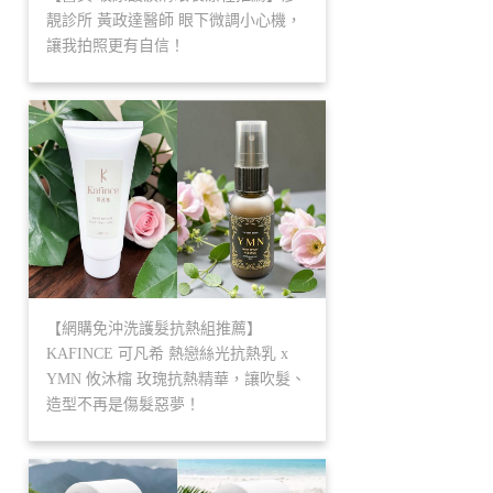
靚診所 黃政達醫師 眼下微調小心機，
讓我拍照更有自信！
【網購免沖洗護髮抗熱組推薦】
KAFINCE 可凡希 熱戀絲光抗熱乳 x
YMN 攸沐橣 玫瑰抗熱精華，讓吹髮、
造型不再是傷髮惡夢！