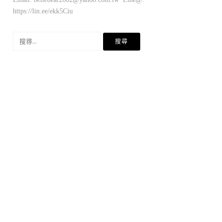
https://lin.ee/ekk5Ciu
搜
尋
關
鍵
字: