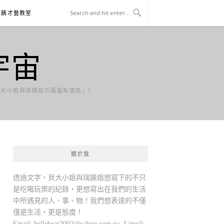
貝餚才藝教室
宇宙
貝大小姐與瑞餚姐の囂脂私蜜話』）
關於我
透過文字，貝大小姐與瑞餚姐想寫下的不只
是吃喝玩樂的紀錄，更想寫出在我們的生活
中所遇見的人、事、物！我們想表達的不僅
僅是生活，更是態度！
Email:
bellebear2002@yahoo.com.tw
Line@: