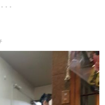
。。。
子