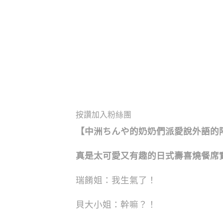
按讚加入粉絲團
【
中洲ちんや的奶奶們派愛說外語的
真是太可愛又有趣的日式壽喜燒餐席
瑞餚姐：我生氣了！
貝大小姐：幹嘛？！