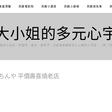
餚愛漂釀
貝餚電影院
貝餚小書房
貝餚小劇場
貝餚很有事
大小姐的多元心
真的小女孩，她愛吃、愛玩、愛寫字，也愛偷偷觀察別人心裡的小宇宙。（原『
ちんや 平價壽喜燒老店