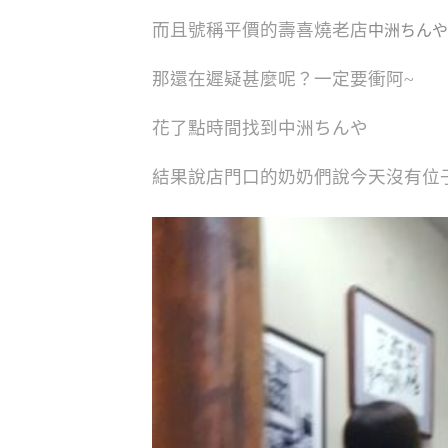
而且號稱平價的壽喜燒老店
中洲ちんや
那還在遲疑甚麼呢？一定要衝阿~
花了點時間找到中洲ちんや
結果說店門口的奶奶們說今天沒有位