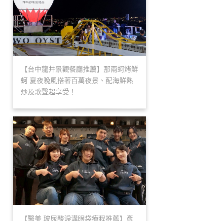
【台中龍井景觀餐廳推薦】那兩蚵烤鮮
蚵 夏夜晚風搭著百萬夜景、配海鮮熱
炒及歌聲超享受！
【醫美 玻尿酸淚溝眼袋療程推薦】彥