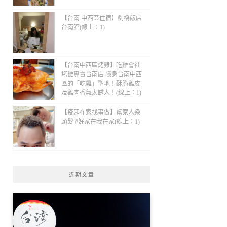
【台南 中西區住宿】劍橋飯店
台南館(線上：1)
【台南中西區烤雞】吃雞會社
烤雞專賣台南店 隱身台南中西
區的「吃雞」聖地！酥脆雞皮
及雞肉香氣太誘人！(線上：1)
【疫起在家找事做】幫家人染
頭髮 #好家在我在家(線上：1)
近期文章