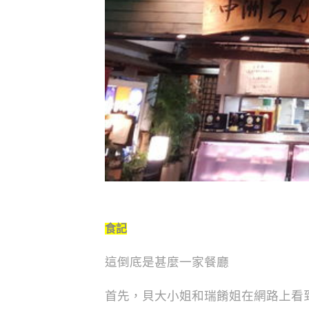
食記
這倒底是甚麼一家餐廳
首先，貝大小姐和瑞餚姐在網路上看