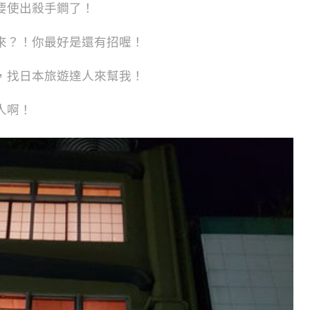
要使出殺手鐧了！
來？！你最好是還有招喔！
，找日本旅遊達人來幫我！
人啊！