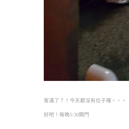
客滿了？！今天都沒有位子囉。。。
好吧！每晚5:30開門