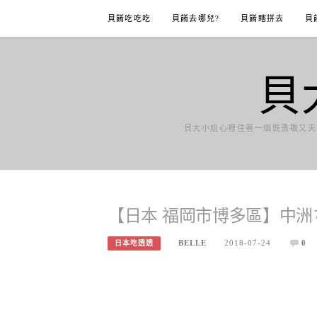
Skip
貝餚吃吃吃
貝餚去哪兒?
貝餚瞎拼去
貝
to
content
貝
貝大小姐心裡住著一個既勇敢又天
【日本 福岡市博多區】中洲
BELLE
2018-07-24
0
日本吃透透