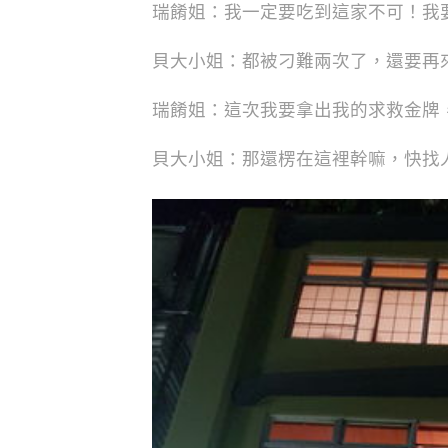
瑞餚姐：我一定要吃到這家不可！我
貝大小姐：都被刁難兩次了，還要再
瑞餚姐：這次我要拿出我的求救金牌
貝大小姐：那還楞在這裡幹嘛，快找