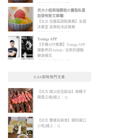
(2020-09-13 01:32:52)
貝大小姐與瑞餚姐の囂脂私蜜
話發佈新文章囉!
【台北 信義區甜點推薦】友誼
冰菓室 吳興街冰店推薦
(2020-09-13 01:31:12)
Trainge APP
【手機APP推薦】Trainge APP
運動界的Airbnb / 全新的運動
健身模式
(2020-09-05 22:08:36)
GA4即時熱門文章
【台北 國父紀念館站】燒桶子
韓風立燒(線上：1)
【台北 雙連站美食】錦旺廟口
小吃(線上：1)