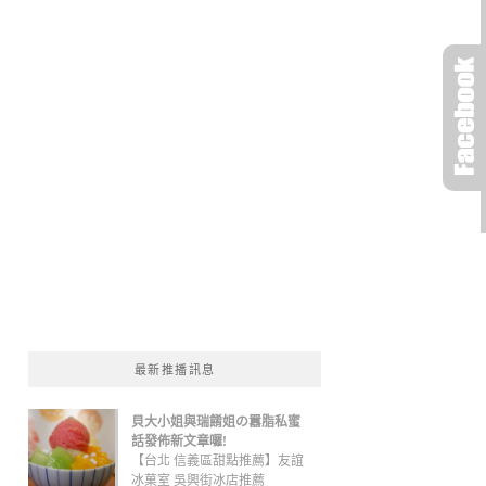
最新推播訊息
貝大小姐與瑞餚姐の囂脂私蜜
話發佈新文章囉!
【台北 信義區甜點推薦】友誼
冰菓室 吳興街冰店推薦