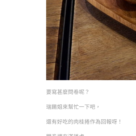
要寫甚麼問卷呢？
瑞餚姐來幫忙一下吧，
還有好吃的肉桂捲作為回報呀！