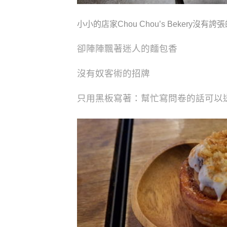
小小的店家
Chou Chou’s Bekery
沒有誇張
卻陣陣飄著迷人的麵包香
沒有奴客術的招牌
只用黑板寫著：幫忙寫問卷的話可以