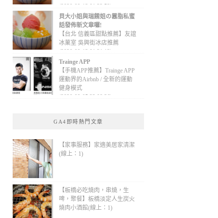
(2020-09-13 01:32:52)
貝大小姐與瑞餚姐の囂脂私蜜
話發佈新文章囉!
【台北 信義區甜點推薦】友誼
冰菓室 吳興街冰店推薦
(2020-09-13 01:31:12)
Trainge APP
【手機APP推薦】Trainge APP
運動界的Airbnb / 全新的運動
健身模式
(2020-09-05 22:08:36)
GA4即時熱門文章
【家事服務】家適美居家清潔
(線上：1)
【板橋必吃燒肉，串燒，生
啤，聚餐】板橋淡定人生炭火
燒肉小酒館(線上：1)