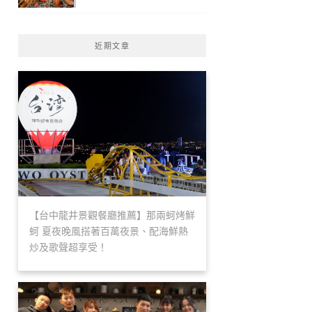
近期文章
【台中龍井景觀餐廳推薦】那兩蚵烤鮮
蚵 夏夜晚風搭著百萬夜景、配海鮮熱
炒及歌聲超享受！