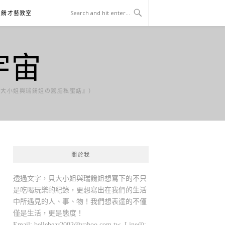
貝餚才藝教室
宇宙
貝大小姐與瑞餚姐の囂脂私蜜話』）
關於我
透過文字，貝大小姐與瑞餚姐想寫下的不只
是吃喝玩樂的紀錄，更想寫出在我們的生活
中所遇見的人、事、物！我們想表達的不僅
僅是生活，更是態度！
Email:
bellebear2002@yahoo.com.tw
Line@: