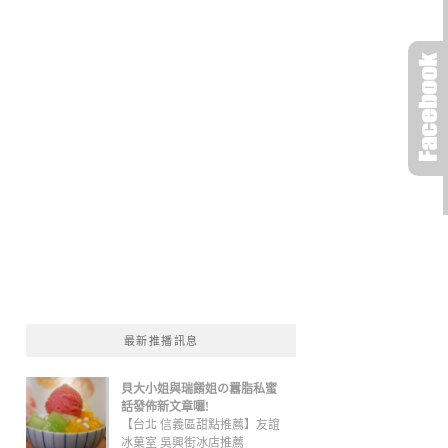
最新推播訊息
貝大小姐與瑞餚姐の囂脂私蜜
話發佈新文章囉!
【台北 信義區甜點推薦】友誼
冰菓室 吳興街冰店推薦