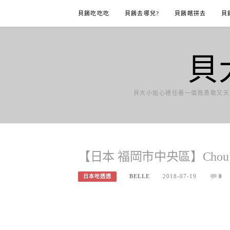
Skip
貝餚吃吃吃
貝餚去哪兒?
貝餚瞎拼去
貝
to
content
貝
貝大小姐心裡住著一個既勇敢又天
【日本 福岡市中央區】Chou 
BELLE
2018-07-19
0
日本吃透透