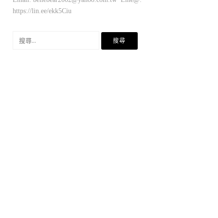
https://lin.ee/ekk5Ciu
搜
尋
關
鍵
字: