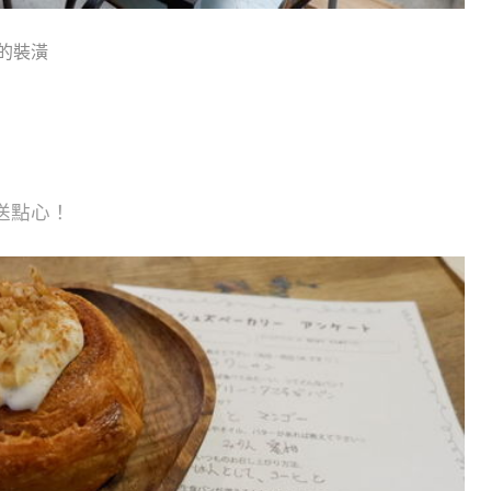
的裝潢
送點心！