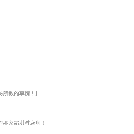
坊所教的事情！】
的那家霜淇淋店啊！