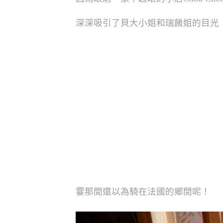
深深吸引了貝大小姐和瑞餚姐的目光
霎那間還以為騎在法國的鄉間呢！