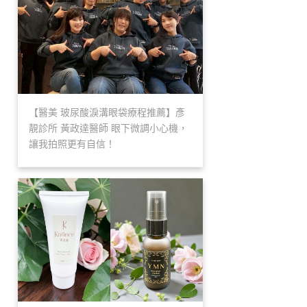
【醫美 玻尿酸淚溝眼袋療程推薦】彥
靚診所 黃政達醫師 眼下微調小心機，
讓我拍照更有自信！