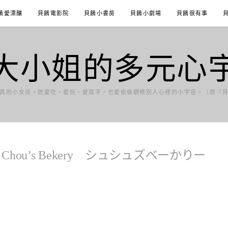
餚愛漂釀
貝餚電影院
貝餚小書房
貝餚小劇場
貝餚很有事
大小姐的多元心
真的小女孩，她愛吃、愛玩、愛寫字，也愛偷偷觀察別人心裡的小宇宙。（原『
Chou’s Bekery シュシュズべーかりー