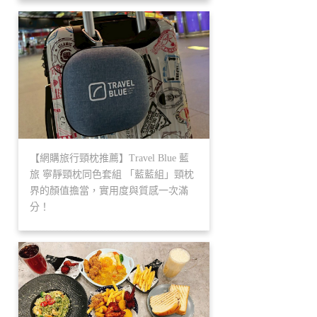
【網購旅行頸枕推薦】Travel Blue 藍
旅 寧靜頸枕同色套組 「藍藍組」頸枕
界的顏值擔當，實用度與質感一次滿
分！