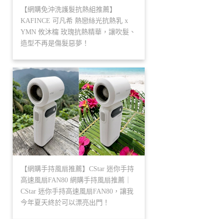
【網購免沖洗護髮抗熱組推薦】
KAFINCE 可凡希 熱戀絲光抗熱乳 x
YMN 攸沐橣 玫瑰抗熱精華，讓吹髮、
造型不再是傷髮惡夢！
【網購手持風扇推薦】CStar 迷你手持
高速風扇FAN80 網購手持風扇推薦｜
CStar 迷你手持高速風扇FAN80，讓我
今年夏天終於可以漂亮出門！