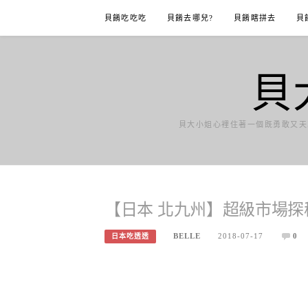
Skip
貝餚吃吃吃
貝餚去哪兒?
貝餚瞎拼去
貝
to
content
貝
貝大小姐心裡住著一個既勇敢又天
【日本 北九州】超級市場探
BELLE
2018-07-17
0
日本吃透透