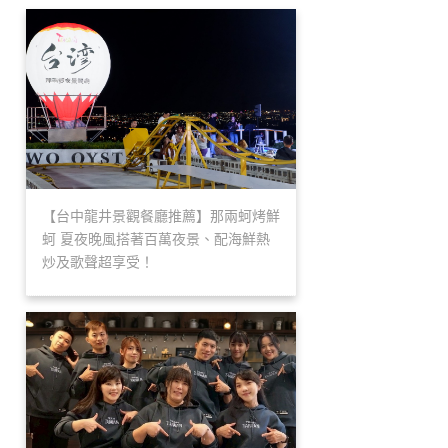
【台中龍井景觀餐廳推薦】那兩蚵烤鮮
蚵 夏夜晚風搭著百萬夜景、配海鮮熱
炒及歌聲超享受！