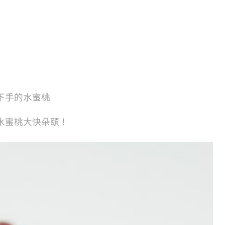
下手的水蜜桃
水蜜桃大快朵頤！