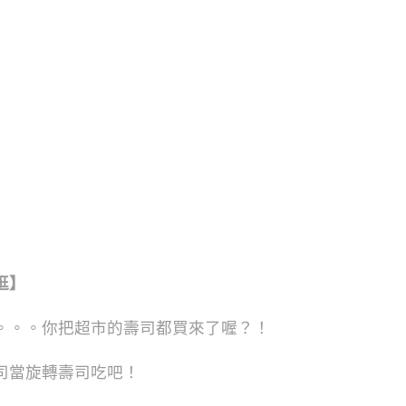
逛】
。。。你把超市的壽司都買來了喔？！
司當旋轉壽司吃吧！