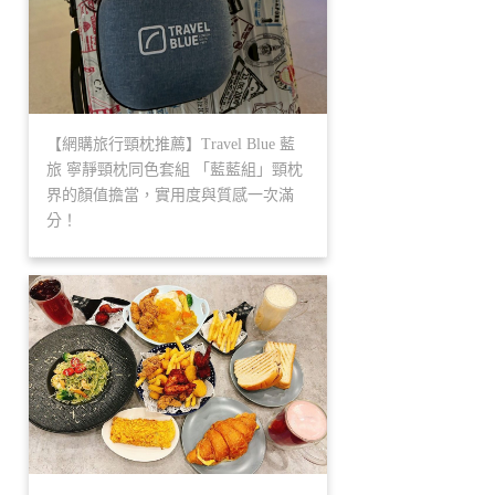
【網購旅行頸枕推薦】Travel Blue 藍
旅 寧靜頸枕同色套組 「藍藍組」頸枕
界的顏值擔當，實用度與質感一次滿
分！