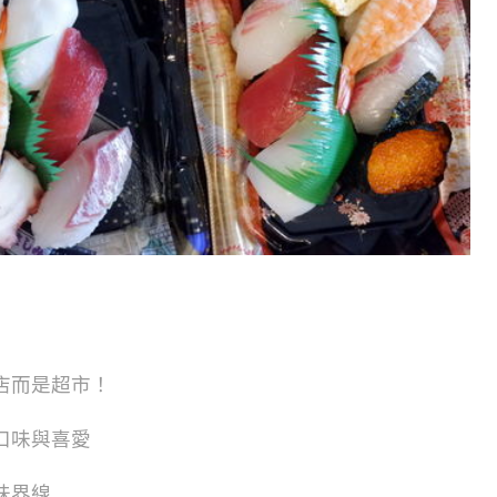
店而
是超市！
口味與喜愛
味界線