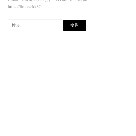
https://lin.ee/ekk5Ciu
搜
尋
關
鍵
字: