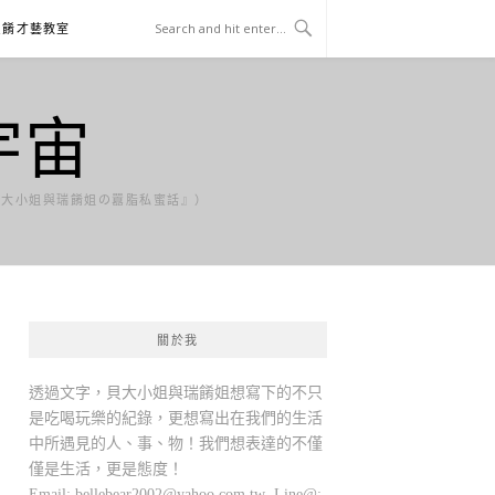
貝餚才藝教室
宇宙
貝大小姐與瑞餚姐の囂脂私蜜話』）
關於我
透過文字，貝大小姐與瑞餚姐想寫下的不只
是吃喝玩樂的紀錄，更想寫出在我們的生活
中所遇見的人、事、物！我們想表達的不僅
僅是生活，更是態度！
Email:
bellebear2002@yahoo.com.tw
Line@: