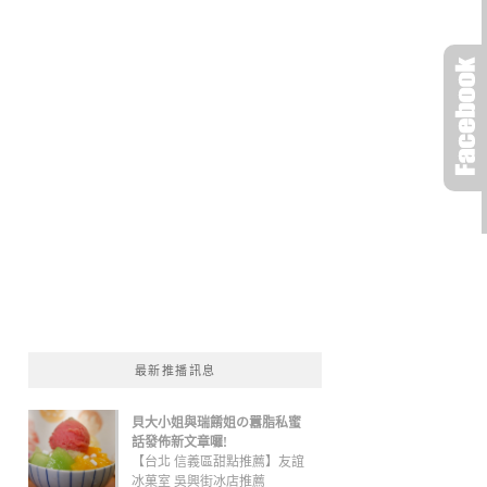
最新推播訊息
貝大小姐與瑞餚姐の囂脂私蜜
話發佈新文章囉!
【台北 信義區甜點推薦】友誼
冰菓室 吳興街冰店推薦