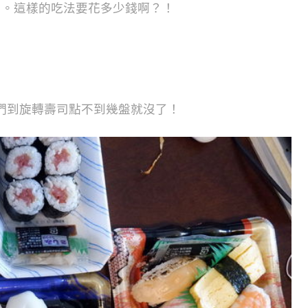
。。這樣的吃法要花多少錢啊？！
們到旋轉壽司點不到幾盤就沒了！