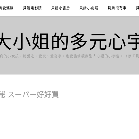
餚愛漂釀
貝餚電影院
貝餚小書房
貝餚小劇場
貝餚很有事
大小姐的多元心
真的小女孩，她愛吃、愛玩、愛寫字，也愛偷偷觀察別人心裡的小宇宙。（原『
秘 スーパー好好買