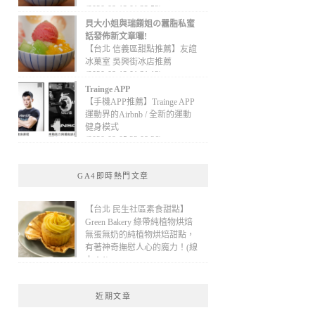
(2020-09-13 01:32:52)
貝大小姐與瑞餚姐の囂脂私蜜
話發佈新文章囉!
【台北 信義區甜點推薦】友誼
冰菓室 吳興街冰店推薦
(2020-09-13 01:31:12)
Trainge APP
【手機APP推薦】Trainge APP
運動界的Airbnb / 全新的運動
健身模式
(2020-09-05 22:08:36)
GA4即時熱門文章
【台北 民生社區素食甜點】
Green Bakery 綠帶純植物烘焙
無蛋無奶的純植物烘焙甜點，
有著神奇撫慰人心的魔力！(線
上：1)
近期文章