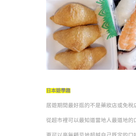
日本遊學趣
居遊期間最好逛的不是
藥妝店或免稅
從超市裡可以最知道當地人最道地的
更可以毫無顧忌地超越自己既定的口