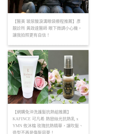
【醫美 玻尿酸淚溝眼袋療程推薦】彥
靚診所 黃政達醫師 眼下微調小心機，
讓我拍照更有自信！
【網購免沖洗護髮抗熱組推薦】
KAFINCE 可凡希 熱戀絲光抗熱乳 x
YMN 攸沐橣 玫瑰抗熱精華，讓吹髮、
造型不再是傷髮惡夢！