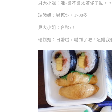
貝大小姐：哇~會不會太奢侈了點。
瑞餚姐：嚇死你，1700多
貝大小姐：台幣?！
瑞餚姐：日幣啦，嚇到了吧！這錢我