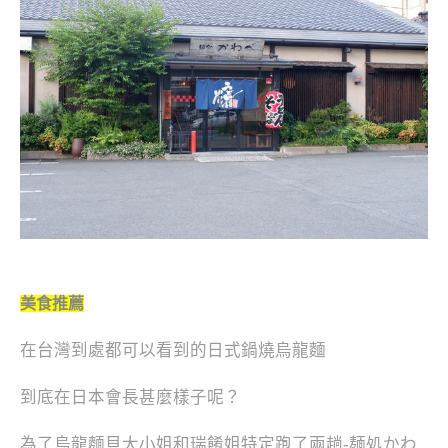
美食推薦
在台灣到處都可以看到的日式鍋燒烏龍麵
到底在日本會長甚麼樣子呢？
為了烏龍麵貝大小姐和瑞餚姐特定跑了兩趟-麺処かわ