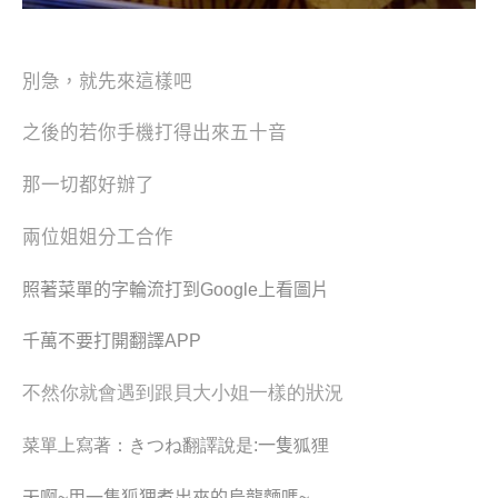
別急，就先來這樣吧
之後的若你手機打得出來五十音
那一切都好辦了
兩位姐姐分工合作
照著菜單的字輪流打到Google上看圖片
千萬不要打開翻譯APP
不然你就會遇到跟貝大小姐一樣的狀況
菜單上寫著：きつね翻譯說是
:一隻
狐狸
天啊~用一隻狐狸煮出來的烏龍麵嗎~