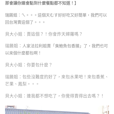
那會讓你連會點到什麼餐點都不知道！】
瑞餚姐：ㄟ。。。這個天むす好好吃又好簡單，我們可以
回台灣賣這個了。。。
貝大小姐：賣這個？！你會炸天婦羅嗎？
瑞餚姐：
人家法拉利姐賣「臭鮑魚包香腸」了，我們也可
以來個什麼都包啊！
貝大小姐：你要包什麼？
瑞餚姐：包些沒難度的好了，來包水果吧！來包香蕉、
芒果、鳳梨。。。
貝大小姐：連我都不想吃了，你覺得賣得出去嗎？！