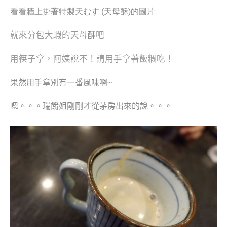
看看牆上掛著特製天む
す
(
天母酥
)
的圖片
就來分包大蝦的天母
吧
酥
用筷子拿，阿姨說不！請用手拿著飯糰吃！
果然用手拿別有一番風味啊~
嗯。。。瑞餚姐剛剛才從茅房出來的說。。。