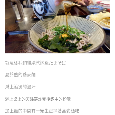
就這樣我們繼續試試釜たまそば
屬於熱的蕎麥麵
淋上滾燙的湯汁
灑上桌上的天婦羅炸完後鍋中的粉酥
加上麵的中間有一顆生蛋拌著蕎麥麵吃