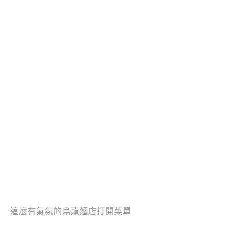
這麼有氣氛的烏龍麵店打開菜單