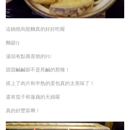
這鍋燒烏龍麵真的好好吃喔
麵超Q
湯頭有點壽喜燒的FU
甜甜鹹鹹卻不是死鹹的那種！
搭上了肉片和半熟的蛋包真的太美味了！
還有茄子和蓮藕的天婦羅
真的好豐富啊！