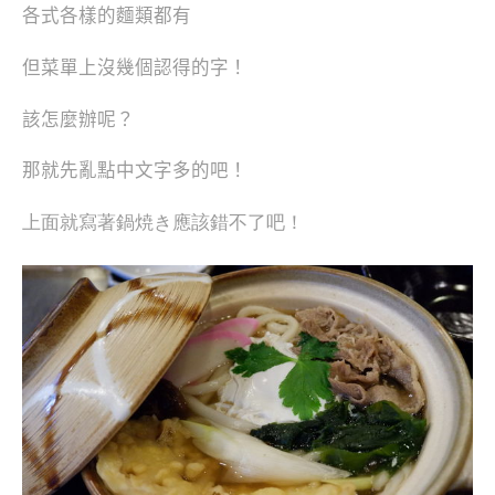
各式各樣的麵類都有
但菜單上沒幾個認得的字！
該怎麼辦呢？
那就先亂點中文字多的吧！
上面就寫著鍋焼き應該錯不了吧！