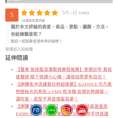
5/5 - (1 vote)
5
1位網友投票評論
關於本文評論的商家、商品、景點、議題、方法，
你給幾顆星呢？
歡迎一起點擊星號參與評論唷！
按讚加入粉絲團
延伸閱讀
【醫美 玻尿酸淚溝眼袋療程推薦】彥靚診所 黃政
達醫師 眼下微調小心機，讓我拍照更有自信！
【網購免沖洗護髮抗熱組推薦】KAFINCE 可凡希
熱戀絲光抗熱乳 x YMN 攸沐橣 玫瑰抗熱精華，
讓吹髮、造型不再是傷髮惡夢！
【網購手持風扇推薦】CStar 迷你手持高速風扇
FAN80 網購手持風扇推薦｜CStar 迷你手持高速