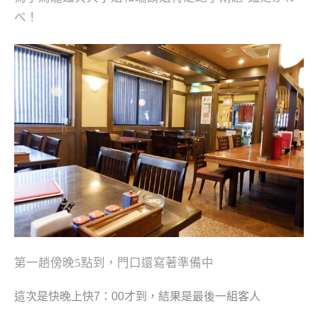
べ！
第一趟傍晚5點到，門口還寫著準備中
這次是快晚上快7：00才到，結果是最後一組客人