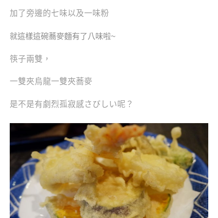
加了旁邊的七味以及一味粉
就這樣這碗蕎麥麵有了八味啦~
筷子兩雙，
一雙夾烏龍一雙夾蕎麥
是不是有劇烈孤寂感さびしい呢？