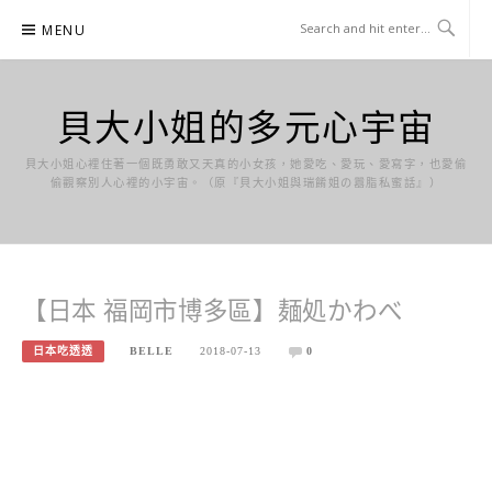
Skip
MENU
to
content
貝大小姐的多元心宇宙
貝大小姐心裡住著一個既勇敢又天真的小女孩，她愛吃、愛玩、愛寫字，也愛偷
偷觀察別人心裡的小宇宙。（原『貝大小姐與瑞餚姐の囂脂私蜜話』）
【日本 福岡市博多區】麺処かわべ
日本吃透透
BELLE
2018-07-13
0