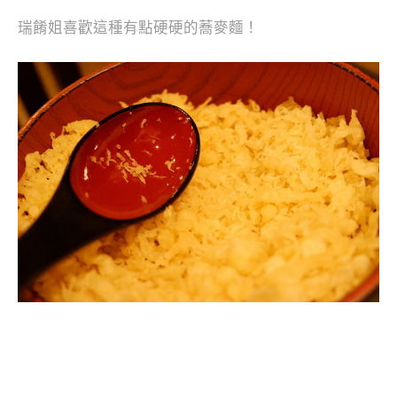
瑞餚姐喜歡這種有點硬硬的蕎麥麵！