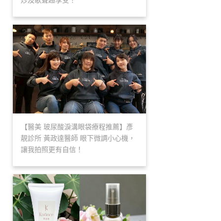
炒及歌聲超享受！
【醫美 玻尿酸淚溝眼袋療程推薦】彥
靚診所 黃政達醫師 眼下微調小心機，
讓我拍照更有自信！