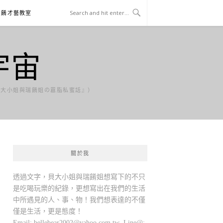
貝餚才藝教室
宇宙
貝大小姐與瑞餚姐の囂脂私蜜話』）
關於我
透過文字，貝大小姐與瑞餚姐想寫下的不只
是吃喝玩樂的紀錄，更想寫出在我們的生活
中所遇見的人、事、物！我們想表達的不僅
僅是生活，更是態度！
Email:
bellebear2002@yahoo.com.tw
Line@: