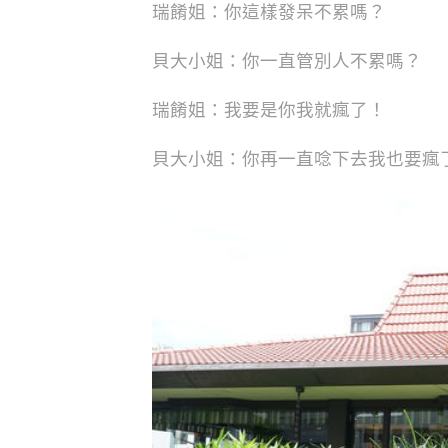
瑞餚姐：你這樣發呆不累嗎？
貝大小姐：你一直管別人不累嗎？
瑞餚姐：我要是你我就瘋了！
貝大小姐：你再一直唸下去我也要瘋