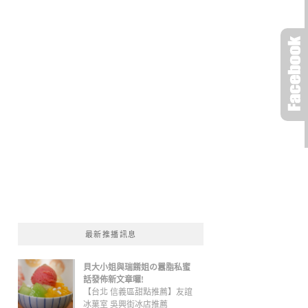
最新推播訊息
貝大小姐與瑞餚姐の囂脂私蜜
話發佈新文章囉!
【台北 信義區甜點推薦】友誼
冰菓室 吳興街冰店推薦