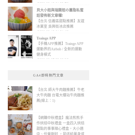
(2020-09-13 01:32:52)
貝大小姐與瑞餚姐の囂脂私蜜
話發佈新文章囉!
【台北 信義區甜點推薦】友誼
冰菓室 吳興街冰店推薦
(2020-09-13 01:31:12)
Trainge APP
【手機APP推薦】Trainge APP
運動界的Airbnb / 全新的運動
健身模式
(2020-09-05 22:08:36)
GA4即時熱門文章
【台北 師大牛肉麵推薦】牛老
大牛肉麵 台電大樓站牛肉麵推
薦(線上：1)
【網購中秋禮盒】魔法熊熊手
作烘焙中秋禮盒 一盒四入烘焙
甜點的事事順心禮盒，大小適
中、份量剛好 ，是送給單身或