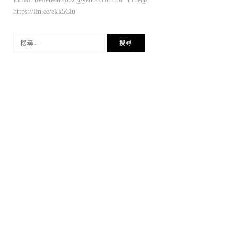
https://lin.ee/ekk5Ciu
搜
尋
關
鍵
字: