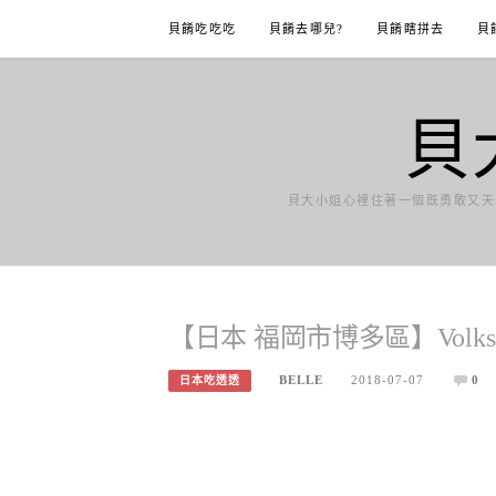
Skip
貝餚吃吃吃
貝餚去哪兒?
貝餚瞎拼去
貝
to
content
貝
貝大小姐心裡住著一個既勇敢又天
【日本 福岡市博多區】Volk
BELLE
2018-07-07
0
日本吃透透