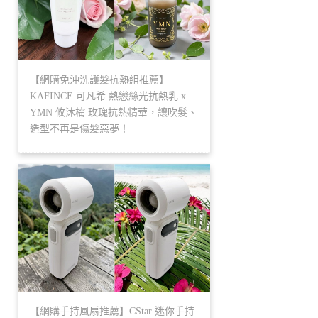
【網購免沖洗護髮抗熱組推薦】
KAFINCE 可凡希 熱戀絲光抗熱乳 x
YMN 攸沐橣 玫瑰抗熱精華，讓吹髮、
造型不再是傷髮惡夢！
【網購手持風扇推薦】CStar 迷你手持