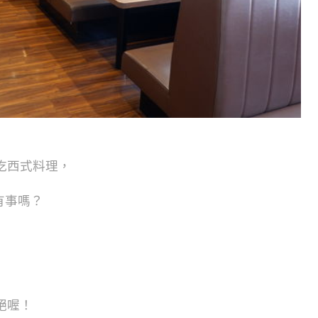
吃西式料理，
是有事嗎？
絕喔！