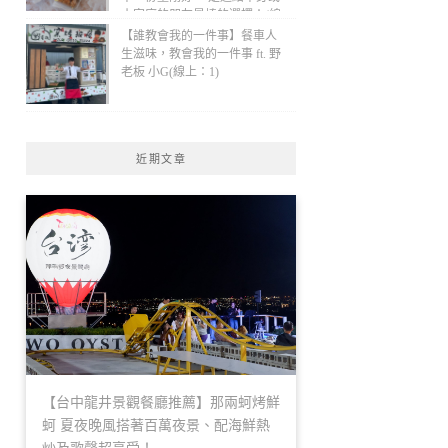
小家庭的朋友最棒的選擇！(線
上：1)
【誰教會我的一件事】餐車人
生滋味，教會我的一件事 ft. 野
老板 小G(線上：1)
近期文章
【台中龍井景觀餐廳推薦】那兩蚵烤鮮
蚵 夏夜晚風搭著百萬夜景、配海鮮熱