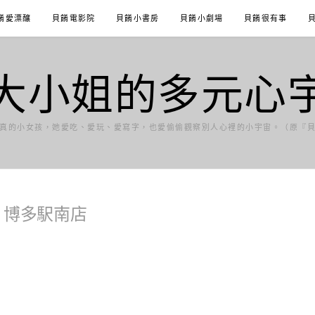
餚愛漂釀
貝餚電影院
貝餚小書房
貝餚小劇場
貝餚很有事
大小姐的多元心
真的小女孩，她愛吃、愛玩、愛寫字，也愛偷偷觀察別人心裡的小宇宙。（原『
s 博多駅南店