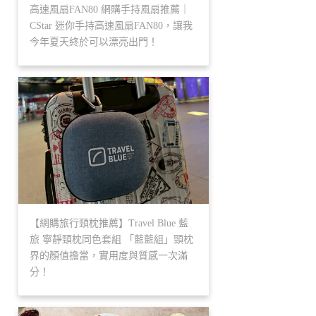
高速風扇FAN80 網購手持風扇推薦｜
CStar 迷你手持高速風扇FAN80，讓我
今年夏天終於可以漂亮出門！
【網購旅行頸枕推薦】Travel Blue 藍
旅 寧靜頸枕同色套組 「藍藍組」頸枕
界的顏值擔當，實用度與質感一次滿
分！