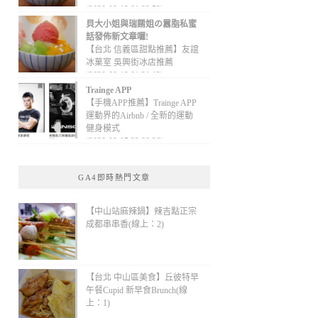
(2020-09-13 01:32:52)
貝大小姐與瑞餚姐の囂脂私蜜
話發佈新文章囉!
【台北 信義區甜點推薦】友誼
冰菓室 吳興街冰店推薦
(2020-09-13 01:31:12)
Trainge APP
【手機APP推薦】Trainge APP
運動界的Airbnb / 全新的運動
健身模式
(2020-09-05 22:08:36)
GA4即時熱門文章
【中山站麻辣鍋】辣吉點正宗
成都串串香(線上：2)
【台北 中山區美食】丘彼特早
午餐Cupid 新早食Brunch(線
上：1)