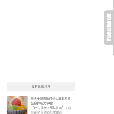
最新推播訊息
貝大小姐與瑞餚姐の囂脂私蜜
話發佈新文章囉!
【台北 信義區甜點推薦】友誼
冰菓室 吳興街冰店推薦