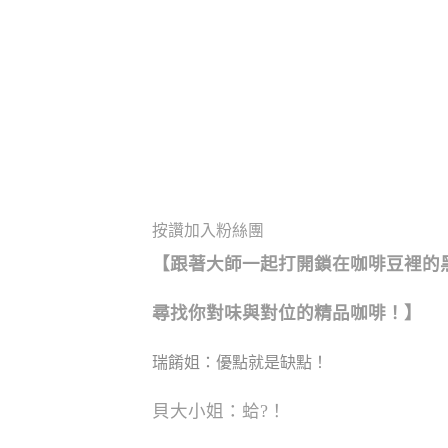
按讚加入粉絲團
【跟著大師一起打開鎖在咖啡豆裡的
尋找你對味與對位的精品咖啡！】
瑞餚姐：
優點就是缺點！
貝大小姐：蛤?！