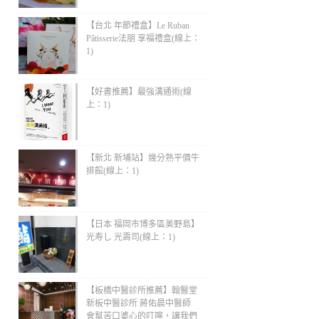
【台北 年節禮盒】Le Ruban
Pâtisserie法朋 享福禮盒(線上：
1)
【好書推薦】最強溝通術(線
上：1)
【新北 新埔站】幾分熟平價牛
排館(線上：1)
【日本 福岡市博多區美野島】
光寿し 光壽司(線上：1)
【板橋中醫診所推薦】翰醫堂
新板中醫診所 蔣佑晨中醫師
會幫苦口婆心的叮嚀，讓我們