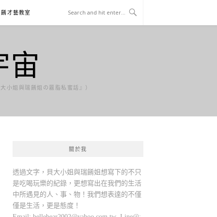
貝餚才藝教室
宇宙
貝大小姐與瑞餚姐の囂脂私蜜話』）
關於我
透過文字，貝大小姐與瑞餚姐想寫下的不只
是吃喝玩樂的紀錄，更想寫出在我們的生活
中所遇見的人、事、物！我們想表達的不僅
僅是生活，更是態度！
Email:
bellebear2002@yahoo.com.tw
Line@: