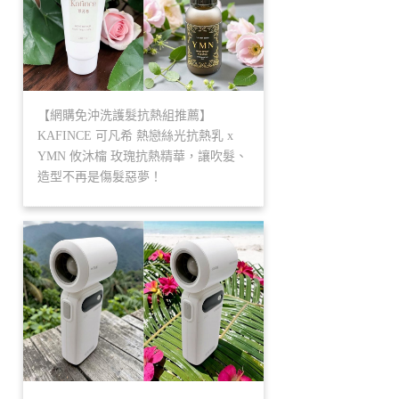
【網購免沖洗護髮抗熱組推薦】
KAFINCE 可凡希 熱戀絲光抗熱乳 x
YMN 攸沐橣 玫瑰抗熱精華，讓吹髮、
造型不再是傷髮惡夢！