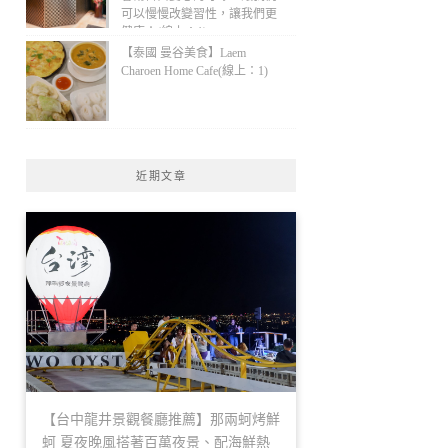
可以慢慢改變習性，讓我們更
健康！(線上：1)
【泰國 曼谷美食】Laem
Charoen Home Cafe(線上：1)
近期文章
【台中龍井景觀餐廳推薦】那兩蚵烤鮮
蚵 夏夜晚風搭著百萬夜景、配海鮮熱