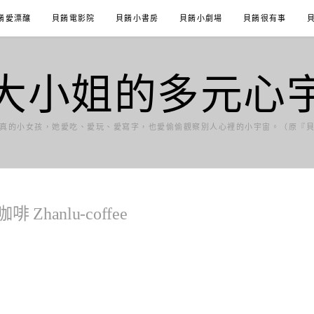
餚愛漂釀
貝餚電影院
貝餚小書房
貝餚小劇場
貝餚很有事
大小姐的多元心
真的小女孩，她愛吃、愛玩、愛寫字，也愛偷偷觀察別人心裡的小宇宙。（原『
hanlu-coffee