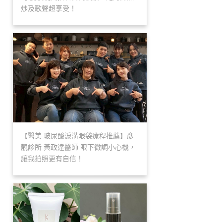
炒及歌聲超享受！
【醫美 玻尿酸淚溝眼袋療程推薦】彥
靚診所 黃政達醫師 眼下微調小心機，
讓我拍照更有自信！