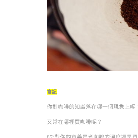
食記
你對咖啡的知識落在哪一個現象上呢
又常在哪裡買咖啡呢？
o
85
對你的意義是煮咖啡的溫度還是買