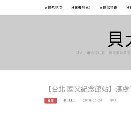
Skip
貝餚吃吃吃
貝餚去哪兒?
貝餚瞎拼去
貝
to
content
貝
貝大小姐心裡住著一個既勇敢又天
【台北 國父紀念館站】湛盧咖啡 Z
BELLE
2018-06-24
0
台北