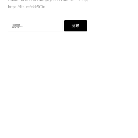
https://lin.ee/ekk5Ciu
搜
尋
關
鍵
字: