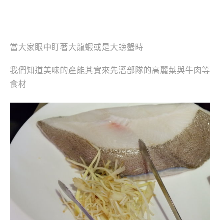
當大家眼中盯著大龍蝦或是大螃蟹時
我們知道美味的產能其實來先潛部隊的高麗菜與牛肉等
食材