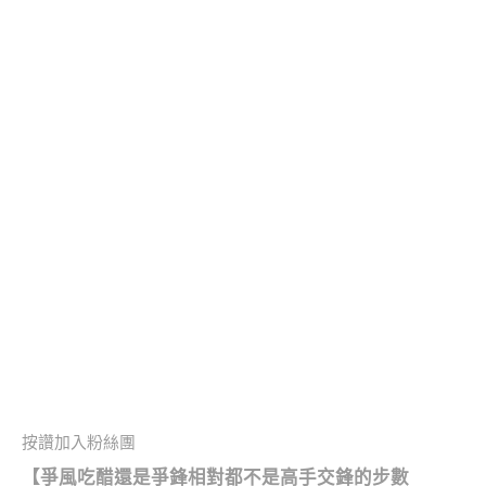
按讚加入粉絲團
【爭風吃醋還是爭鋒相對都不是高手交鋒的步數