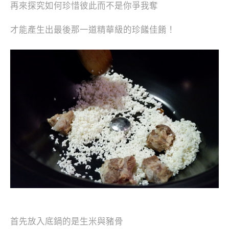
再來探究如何珍惜彼此而不是你爭我奪
才能產生出最後那一道精華級的珍饈佳餚！
首先放入底鍋的是生米與豬骨