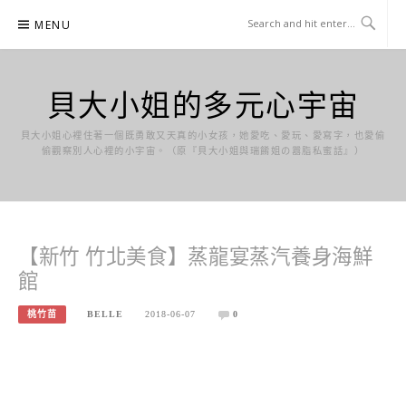
Skip
MENU
to
content
貝大小姐的多元心宇宙
貝大小姐心裡住著一個既勇敢又天真的小女孩，她愛吃、愛玩、愛寫字，也愛偷
偷觀察別人心裡的小宇宙。（原『貝大小姐與瑞餚姐の囂脂私蜜話』）
【新竹 竹北美食】蒸龍宴蒸汽養身海鮮
館
桃竹苗
BELLE
2018-06-07
0