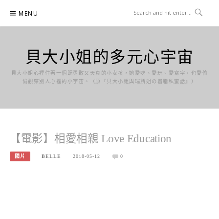
Skip
MENU
to
content
貝大小姐的多元心宇宙
貝大小姐心裡住著一個既勇敢又天真的小女孩，她愛吃、愛玩、愛寫字，也愛偷
偷觀察別人心裡的小宇宙。（原『貝大小姐與瑞餚姐の囂脂私蜜話』）
【電影】相愛相親 Love Education
國片
BELLE
2018-05-12
0