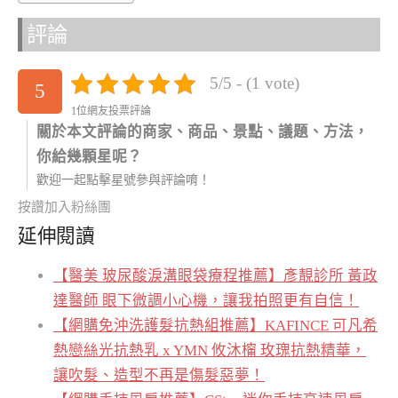
評論
5/5 - (1 vote)
5
1位網友投票評論
關於本文評論的商家、商品、景點、議題、方法，
你給幾顆星呢？
歡迎一起點擊星號參與評論唷！
按讚加入粉絲團
延伸閱讀
【醫美 玻尿酸淚溝眼袋療程推薦】彥靚診所 黃政
達醫師 眼下微調小心機，讓我拍照更有自信！
【網購免沖洗護髮抗熱組推薦】KAFINCE 可凡希
熱戀絲光抗熱乳 x YMN 攸沐橣 玫瑰抗熱精華，
讓吹髮、造型不再是傷髮惡夢！