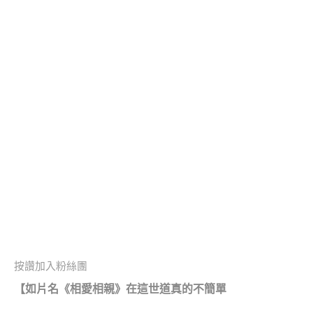
按讚加入粉絲團
【如片名《相愛相親》在這世道真的不簡單