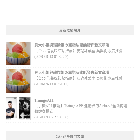
最新推播訊息
貝大小姐與瑞餚姐の囂脂私蜜話發佈新文章囉!
【台北 信義區甜點推薦】友誼冰菓室 吳興街冰店推薦
(2020-09-13 01:32:52)
貝大小姐與瑞餚姐の囂脂私蜜話發佈新文章囉!
【台北 信義區甜點推薦】友誼冰菓室 吳興街冰店推薦
(2020-09-13 01:31:12)
Trainge APP
【手機APP推薦】Trainge APP 運動界的Airbnb / 全新的運
動健身模式
(2020-09-05 22:08:36)
GA4即時熱門文章