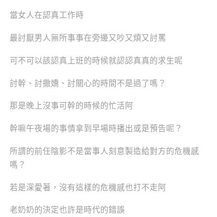
當女人在認真工作時
最討厭男人無所事事在旁邊又吵又煩又討罵
可不可以該認真上班的時候就認認真真的求生呢
討幹、討撒嬌、討關心的時間不是過了嗎？
那是晚上沒事可幹的時候的忙活阿
幹嘛午夜場的事情拿到早場時播出或是預告呢？
所謂的前任陰影不是當事人刻意製造給對方的危機感
嗎？
若是深愛著，沒有這樣的危機感也打不走阿
老奶奶的決定也許是時代的錯誤