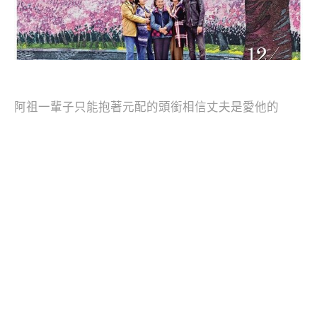
阿祖一輩子只能抱著元配的頭銜相信丈夫是愛他的