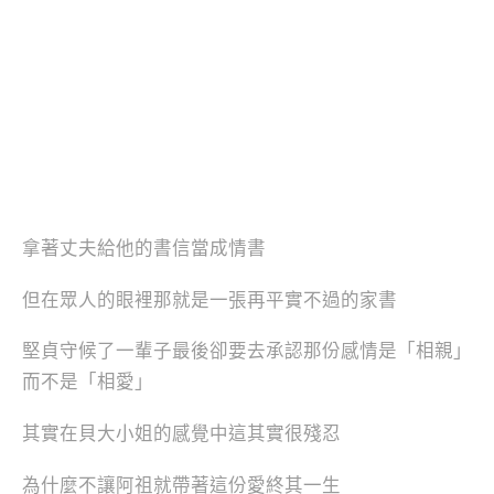
拿著丈夫給他的書信當成情書
但在眾人的眼裡那就是一張再平實不過的家書
堅貞守候了一輩子最後卻要去承認那份感情是「相親」
而不是「相愛」
其實在貝大小姐的感覺中這其實很殘忍
為什麼不讓阿祖就帶著這份愛終其一生