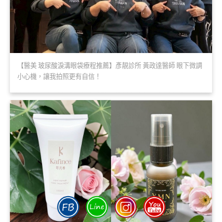
【醫美 玻尿酸淚溝眼袋療程推薦】彥靚診所 黃政達醫師 眼下微調
小心機，讓我拍照更有自信！