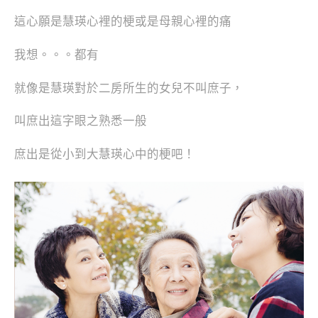
這心願是慧瑛心裡的梗或是母親心裡的痛
我想。。。都有
就像是慧瑛對於二房所生的女兒不叫庶子，
叫庶出這字眼之熟悉一般
庶出是從小到大慧瑛心中的梗吧！