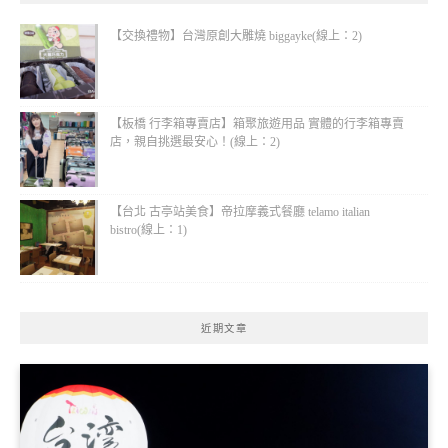
【交換禮物】台灣原創大雕燒 biggayke(線上：2)
【板橋 行李箱專賣店】箱聚旅遊用品 實體的行李箱專賣
店，親自挑選最安心！(線上：2)
【台北 古亭站美食】帝拉摩義式餐廳 telamo italian
bistro(線上：1)
近期文章