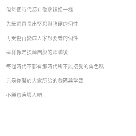
但每個時代都有像瑞餚姐一樣
先笨過再長出堅忍與強硬的個性
再受傷再變成人家想要看的個性
這樣像是揉麵團般的蹂躪後
每個時代不都有那時代所不能接受的角色嗎
只是你礙於大家所給的戲碼與掌聲
不願意演壞人吧