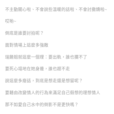
不主動關心啦、不會說些溫暖的話啦、不會討撒嬌啦~
哎喲~
倒底是誰要討拍呢？
面對情場上這麼多強敵
瑞餚姐就這麼一個理：要出軌，誰也攔不了
要死心塌地在她身邊，誰也趕不走
說這麼多廢話，到底是想走還是想留呢？
要藉由改變情人的行為來滿足自己假想的理想情人
那不如愛自己水中的倒影不是更快嗎？