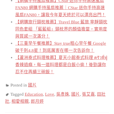
【網購手持風扇推薦】CStar 迷你手持高速風扇
FAN80 網購手持風扇推薦｜CStar 迷你手持高速
風扇FAN80，讓我今年夏天終於可以漂亮出門！
【網購旅行頸枕推薦】Travel Blue 藍旅 寧靜頸枕
同色套組 「藍藍組」頸枕界的顏值擔當，實用度
與質感一次滿分！
【三重早午餐推薦】Stay true粗心早午餐 Google
破千則4.8星！到底厲害在哪一次告訴你！
【蘆洲泰式料理推薦】夏天小館泰式料理 ครัวพี่ฟู่
香辣過癮，每一道料理都是白飯小偷！後勁讓你
忍不住再續三碗飯！
Posted in
國片
Tagged
Education
,
Love
,
吳彥姝
,
國片
,
張艾嘉
,
田壯
壯
,
相愛相親
,
郎月婷