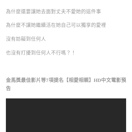
為什麼還要讓她去面對丈夫不愛她的這件事
為什麼不讓她繼續活在她自己可以獨享的愛裡
沒有妨礙到任何人
也沒有打擾到任何人不行嗎？！
金馬獎最佳影片等7項提名【相愛相親】HD中文電影預
告