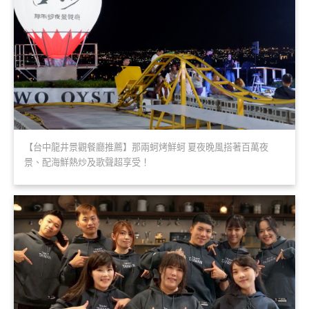
【台中龍井景觀餐廳推薦】那兩蚵烤鮮蚵 夏夜晚風搭著百萬夜
景、配海鮮熱炒及歌聲超享受！