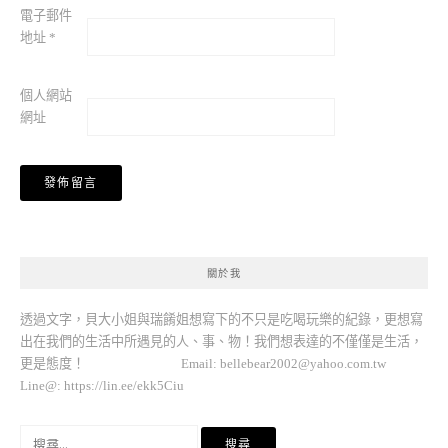
電子郵件
地址
*
個人網站
網址
關於我
透過文字，貝大小姐與瑞餚姐想寫下的不只是吃喝玩樂的紀錄，更想寫
出在我們的生活中所遇見的人、事、物！我們想表達的不僅僅是生活，
更是態度！ Email:
bellebear2002@yahoo.com.tw
Line@: https://lin.ee/ekk5Ciu
搜