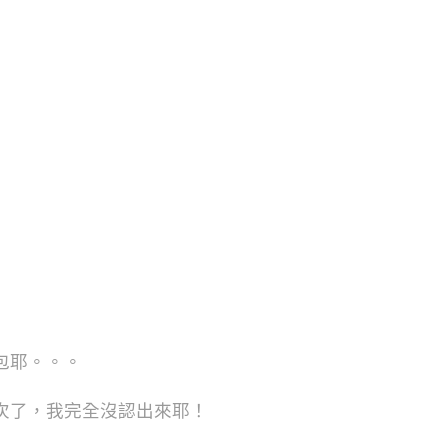
包耶。。。
次了，我完全沒認出來耶！