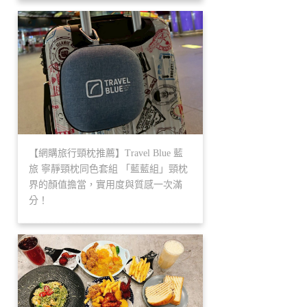
【網購旅行頸枕推薦】Travel Blue 藍
旅 寧靜頸枕同色套組 「藍藍組」頸枕
界的顏值擔當，實用度與質感一次滿
分！