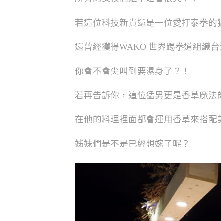
若這位科技新貴還是一位愛打泰拳的
還曾經獲得WAKO 世界踢拳道組織
你會不會尖叫到要濕身了？！
若再告訴你，這位猛男更是香草魔法
在他的料理裡面都會運用香草來搭配
姊妹們是不是已經想嫁了呢？