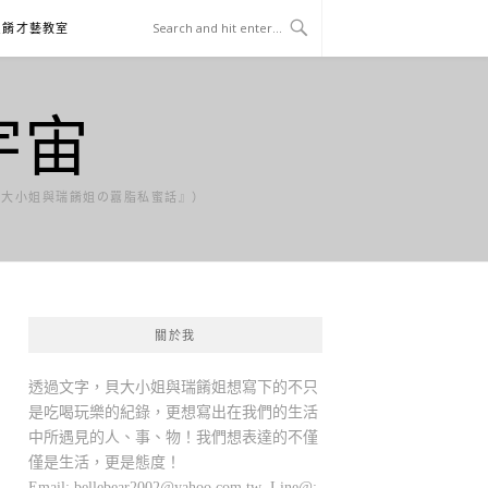
貝餚才藝教室
宇宙
貝大小姐與瑞餚姐の囂脂私蜜話』）
關於我
透過文字，貝大小姐與瑞餚姐想寫下的不只
是吃喝玩樂的紀錄，更想寫出在我們的生活
中所遇見的人、事、物！我們想表達的不僅
僅是生活，更是態度！
Email:
bellebear2002@yahoo.com.tw
Line@: