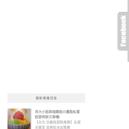
最新推播訊息
貝大小姐與瑞餚姐の囂脂私蜜
話發佈新文章囉!
【台北 信義區甜點推薦】友誼
冰菓室 吳興街冰店推薦