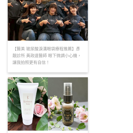
【醫美 玻尿酸淚溝眼袋療程推薦】彥
靚診所 黃政達醫師 眼下微調小心機，
讓我拍照更有自信！