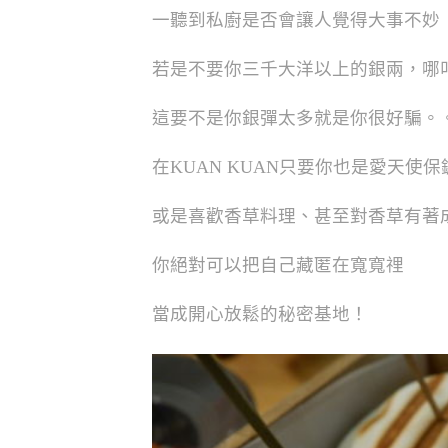
一聽到私廚是否會讓人覺得大事不妙
若是不要你三千大洋以上的銀兩，哪
這要不是你銀彈太多就是你很好騙。
在KUAN KUAN只要你也是愛天使
或是喜歡香草料理、甚至對香草有著
你絕對可以把自己藏匿在寬寬𥚃
當成開心放鬆的秘密基地！