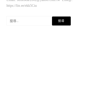
https://lin.ee/ekk5Ciu
搜
尋
關
鍵
字: