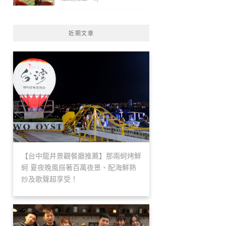
近期文章
【台中龍井景觀餐廳推薦】那兩蚵烤鮮
蚵 夏夜晚風搭著百萬夜景、配海鮮熱
炒及歌聲超享受！