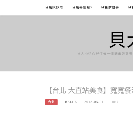
Skip
貝餚吃吃吃
貝餚去哪兒?
貝餚瞎拼去
貝
to
content
貝
貝大小姐心裡住著一個既勇敢又天
【台北 大直站美食】寬寬餐酒 KUA
BELLE
2018-05-01
0
台北