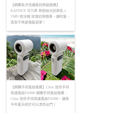
【網購免沖洗護髮抗熱組推薦】
KAFINCE 可凡希 熱戀絲光抗熱乳 x
YMN 攸沐橣 玫瑰抗熱精華，讓吹髮、
造型不再是傷髮惡夢！
【網購手持風扇推薦】CStar 迷你手持
高速風扇FAN80 網購手持風扇推薦｜
CStar 迷你手持高速風扇FAN80，讓我
今年夏天終於可以漂亮出門！