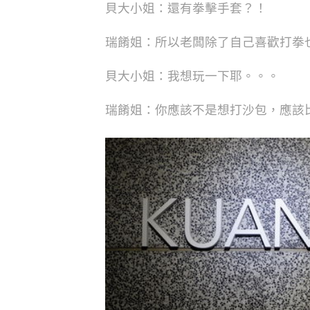
貝大小姐：還有拳擊手套？！
瑞餚姐：所以老闆除了自己喜歡打拳
貝大小姐：我想玩一下耶。。。
瑞餚姐：你應該不是想打沙包，應該