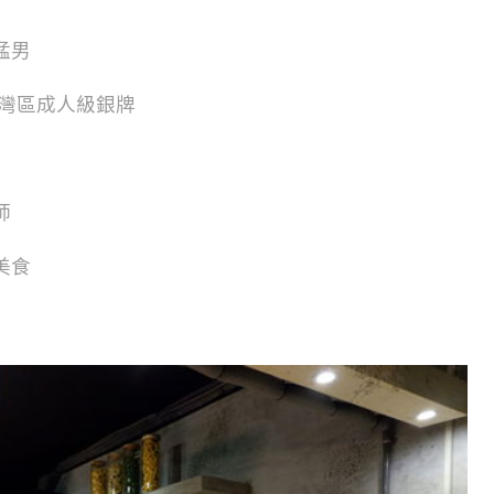
猛男
台灣區成人級銀牌
師
美食