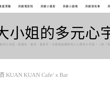
餚愛漂釀
貝餚電影院
貝餚小書房
貝餚小劇場
貝餚很有事
大小姐的多元心
真的小女孩，她愛吃、愛玩、愛寫字，也愛偷偷觀察別人心裡的小宇宙。（原『
N KUAN Cafe’ x Bar