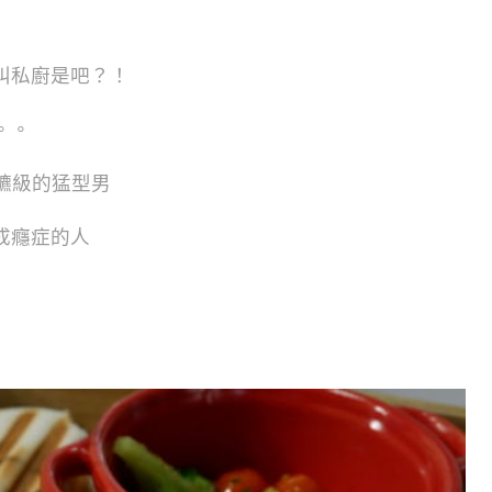
叫私廚是吧？！
。。
保鑣級的猛型男
成癮症的人