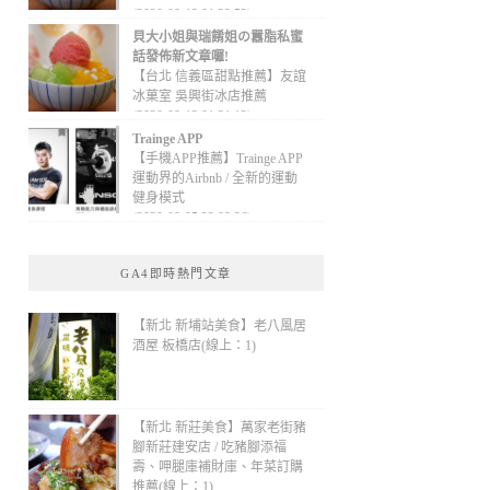
(2020-09-13 01:32:52)
貝大小姐與瑞餚姐の囂脂私蜜
話發佈新文章囉!
【台北 信義區甜點推薦】友誼
冰菓室 吳興街冰店推薦
(2020-09-13 01:31:12)
Trainge APP
【手機APP推薦】Trainge APP
運動界的Airbnb / 全新的運動
健身模式
(2020-09-05 22:08:36)
GA4即時熱門文章
【新北 新埔站美食】老八風居
酒屋 板橋店(線上：1)
【新北 新莊美食】萬家老街豬
腳新莊建安店 / 吃豬腳添福
壽、呷腿庫補財庫、年菜訂購
推薦(線上：1)