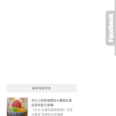
最新推播訊息
貝大小姐與瑞餚姐の囂脂私蜜
話發佈新文章囉!
【台北 信義區甜點推薦】友誼
冰菓室 吳興街冰店推薦