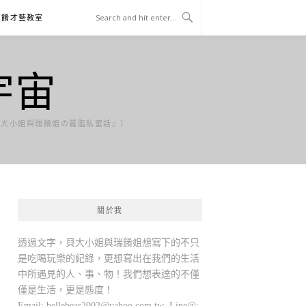
貝餚才藝教室
宇宙
貝大小姐與瑞餚姐の囂脂私蜜話』）
關於我
透過文字，貝大小姐與瑞餚姐想寫下的不只
是吃喝玩樂的紀錄，更想寫出在我們的生活
中所遇見的人、事、物！我們想表達的不僅
僅是生活，更是態度！
Email:
bellebear2002@yahoo.com.tw
Line@: