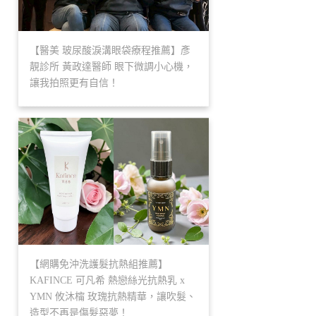
【醫美 玻尿酸淚溝眼袋療程推薦】彥
靚診所 黃政達醫師 眼下微調小心機，
讓我拍照更有自信！
【網購免沖洗護髮抗熱組推薦】
KAFINCE 可凡希 熱戀絲光抗熱乳 x
YMN 攸沐橣 玫瑰抗熱精華，讓吹髮、
造型不再是傷髮惡夢！