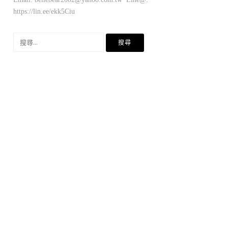
https://lin.ee/ekk5Ciu
搜
尋
關
鍵
字: