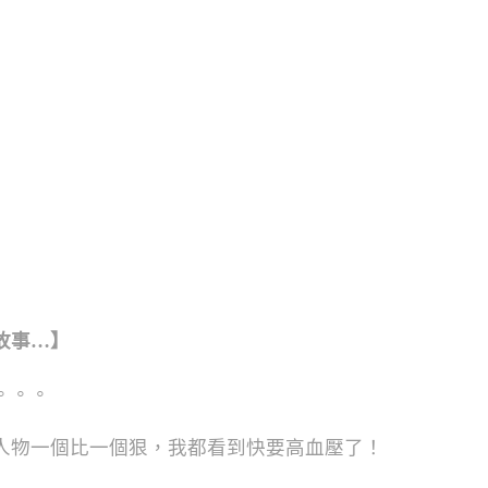
故事…】
。。。
人物一個比一個狠，我都看到快要高血壓了！