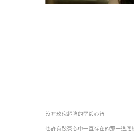
沒有玫瑰超強的堅毅心智
也許有跛豪心中一直存在的那一道底