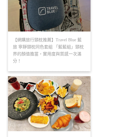
【網購旅行頸枕推薦】Travel Blue 藍
旅 寧靜頸枕同色套組 「藍藍組」頸枕
界的顏值擔當，實用度與質感一次滿
分！