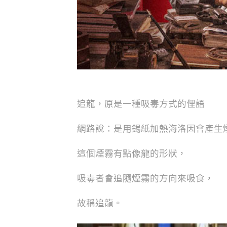
追龍，原是一種吸毒方式的俚語
網路說：是用錫紙加熱海洛因會產生
這個煙霧有點像龍的形狀，
吸毒者會追隨煙霧的方向來吸食，
故稱追龍。