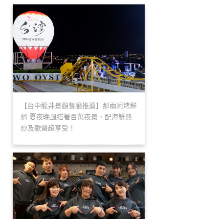
【台中龍井景觀餐廳推薦】那兩蚵烤鮮
蚵 夏夜晚風搭著百萬夜景、配海鮮熱
炒及歌聲超享受！