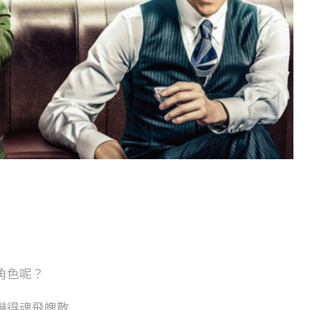
角色呢？
嚇得魂飛魄散