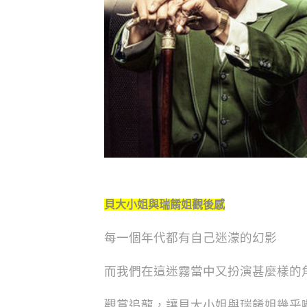
貝大小姐與瑞餚姐觀後感
每一個年代都有自己迷濛的幻影
而我們在這迷霧當中又扮演甚麼樣的
觀賞追龍，讓貝大小姐與瑞餚姐幾乎