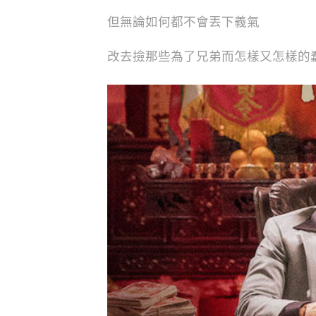
但無論如何都不會丟下義氣
改去撿那些為了兄弟而怎樣又怎樣的