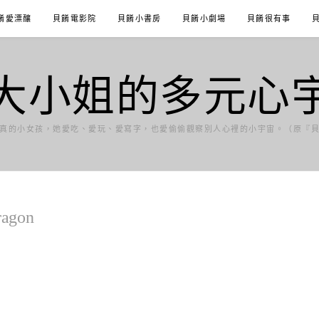
餚愛漂釀
貝餚電影院
貝餚小書房
貝餚小劇場
貝餚很有事
大小姐的多元心
真的小女孩，她愛吃、愛玩、愛寫字，也愛偷偷觀察別人心裡的小宇宙。（原『
agon