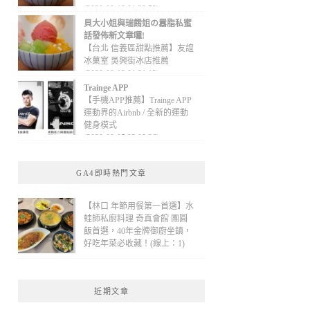
(2020-09-13 01:32:52)
貝大小姐與瑞餚姐の囂脂私蜜
話發佈新文章囉!
【台北 信義區甜點推薦】友誼
冰菓室 吳興街冰店推薦
(2020-09-13 01:31:12)
Trainge APP
【手機APP推薦】Trainge APP
運動界的Airbnb / 全新的運動
健身模式
(2020-09-05 22:08:36)
GA4即時熱門文章
【林口 年節用餐第一首選】水
蛙師私廚料理 奇真會館 團圓
飯首選，40年金牌御廚坐鎮，
好吃年菜必收藏！(線上：1)
近期文章