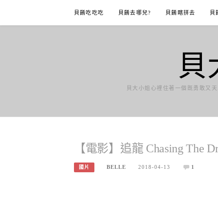
Skip
貝餚吃吃吃
貝餚去哪兒?
貝餚瞎拼去
貝
to
content
貝
貝大小姐心裡住著一個既勇敢又天
【電影】追龍 Chasing The Dr
BELLE
2018-04-13
1
國片