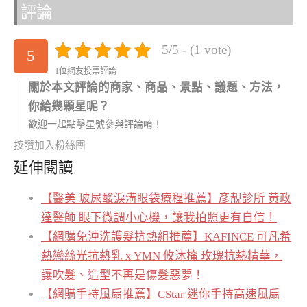
評論
5/5 - (1 vote)
5
1位網友投票評論
關於本文評論的商家、商品、景點、議題、方法，
你給幾顆星呢？
歡迎一起點擊星號參與評論唷！
按讚加入粉絲團
延伸閱讀
【醫美 玻尿酸淚溝眼袋療程推薦】彥靚診所 黃政
達醫師 眼下微調小心機，讓我拍照更有自信！
【網購免沖洗護髮抗熱組推薦】KAFINCE 可凡希
熱戀絲光抗熱乳 x YMN 攸沐橣 玫瑰抗熱精華，
讓吹髮、造型不再是傷髮惡夢！
【網購手持風扇推薦】CStar 迷你手持高速風扇