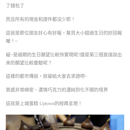
了錢包了
而且所有的現金和證件都沒少耶！
這就是那位朋友好心有好報，幫貝大小姐過生日的好回報
喔！
~
疑~是過期的生日願望比較快實現呢?還是第三個直接說出
來的願望比較靈驗呢？
這樣的都市傳說，就留給大家去求證吧
~
質感非常綿密、
濃情
巧克力的濃純到化不開的境界
這就是上城蛋糕 Uptown
的經典呈現！