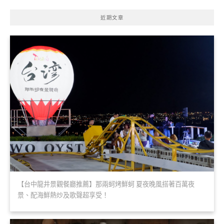
近期文章
【台中龍井景觀餐廳推薦】那兩蚵烤鮮蚵 夏夜晚風搭著百萬夜
景、配海鮮熱炒及歌聲超享受！