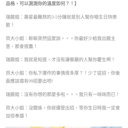
品格，可以
測測你的溫度如何
？！】
瑞餚姐：壽星最難熬的
3-5
分鐘就是別人幫你唱生日快樂
歌！
貝大小姐：幹嘛突然這麼說。。。你最好少給我出餿主
意，那會很蠢！
瑞餚姐：我就是知道，才沒有讓餐廳的人幫你慶生啊！
貝大小姐：你私下運作的事情很多厚？！少了這招，你後
面應該還有
99
招要出吧
!
瑞餚姐：沒有你想的那麼多啦。。。我只有一咪咪而已！
貝大小姐：沒關係，你就儘管出招，等你生日時我一定會
加倍奉還！