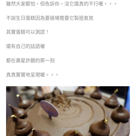
雖然大家都怕，但
告訴你，沒它還真的不行喔。。。
不說生日蛋糕因為要過場需要它製造氣氛
其實蛋糕可以測謊！
還有自己的話語權
都在壽星許願的那一刻
真真實實地呈現喔。。。