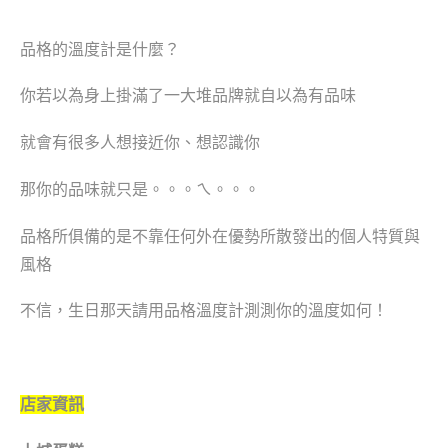
品格的溫度計是什麼？
你若以為
身上
掛滿了一大堆品牌就自以為有品味
就會有很多人想接近你、想認識你
那你的品味就只是。。。ㄟ。。。
品格所俱備的是
不靠任何外在優勢
所散發出的
個人特質與
風格
不信，生日那天請用品格溫度計測測你的溫度如何！
店家資訊