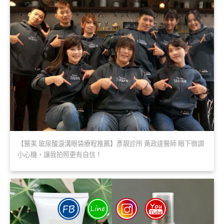
【醫美 玻尿酸淚溝眼袋療程推薦】彥靚診所 黃政達醫師 眼下微調
小心機，讓我拍照更有自信！