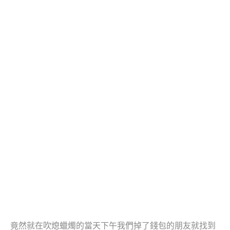
竟然就在吹熄蠟燭的當天下午我們掉了錢包的朋友就找到