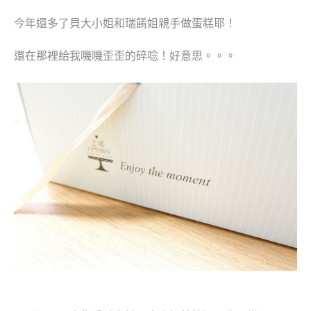
今年還多了貝大小姐和瑞餚姐親手做蛋糕耶！
還在那裡給我嘰嘰歪歪的碎唸！好意思。。。