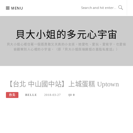
Skip
MENU
to
content
貝大小姐的多元心宇宙
貝大小姐心裡住著一個既勇敢又天真的小女孩，她愛吃、愛玩、愛寫字，也愛偷
偷觀察別人心裡的小宇宙。（原『貝大小姐與瑞餚姐の囂脂私蜜話』）
【台北 中山國中站】上城蛋糕 Uptown
台北
BELLE
2018-03-27
0