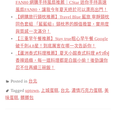
FAN80 網購手持風扇推薦｜CStar 迷你手持高速
風扇FAN80，讓我今年夏天終於可以漂亮出門！
【網購旅行頸枕推薦】Travel Blue 藍旅 寧靜頸枕
同色套組 「藍藍組」頸枕界的顏值擔當，實用度
與質感一次滿分！
【三重早午餐推薦】Stay true粗心早午餐 Google
破千則4.8星！到底厲害在哪一次告訴你！
【蘆洲泰式料理推薦】夏天小館泰式料理 ครัวพี่ฟู่
香辣過癮，每一道料理都是白飯小偷！後勁讓你
忍不住再續三碗飯！
Posted in
台北
Tagged
uptown
,
上城蛋糕
,
台北
,
濃情巧克力蛋糕
,
美
味蛋糕
,
髒髒包