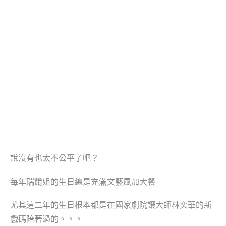
說沒有也太不公平了吧？
每年瑞餚姐的生日總是充滿文藝風加大餐
尤其這二年的生日根本都是在國家劇院讓大師林奕華的新
戲碼陪著過的。。。