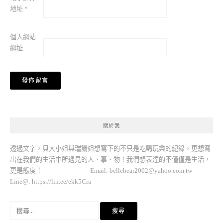
地址
*
個人網站
網址
關於我
透過文字，貝大小姐與瑞餚姐想寫下的不只是吃喝玩樂的紀錄，更想寫
出在我們的生活中所遇見的人、事、物！我們想表達的不僅僅是生活，
更是態度！ Email:
bellebear2002@yahoo.com.tw
Line@: https://lin.ee/ekk5Ciu
搜
尋