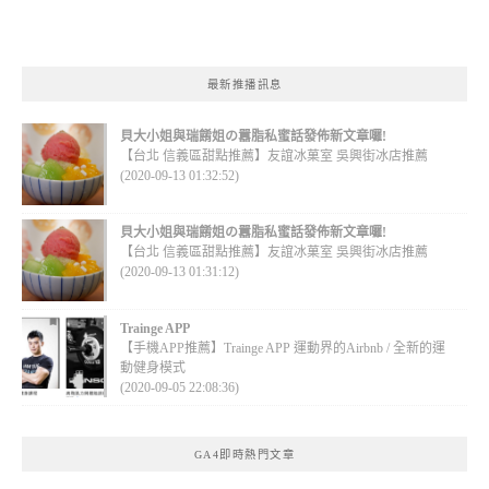
最新推播訊息
貝大小姐與瑞餚姐の囂脂私蜜話發佈新文章囉!
【台北 信義區甜點推薦】友誼冰菓室 吳興街冰店推薦
(2020-09-13 01:32:52)
貝大小姐與瑞餚姐の囂脂私蜜話發佈新文章囉!
【台北 信義區甜點推薦】友誼冰菓室 吳興街冰店推薦
(2020-09-13 01:31:12)
Trainge APP
【手機APP推薦】Trainge APP 運動界的Airbnb / 全新的運
動健身模式
(2020-09-05 22:08:36)
GA4即時熱門文章