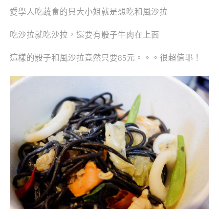
愛學人吃蔬食的貝大小姐就是想吃和風沙拉
吃沙拉就吃沙拉，還要有骰子牛肉在上面
這樣的骰子和風沙拉竟然只要85元。。。很超值耶！