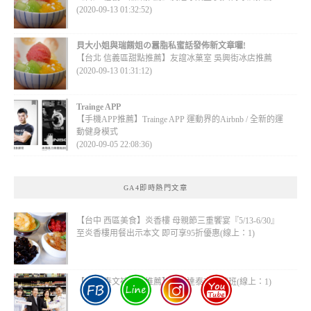
(2020-09-13 01:32:52)
貝大小姐與瑞餚姐の囂脂私蜜話發佈新文章囉!
【台北 信義區甜點推薦】友誼冰菓室 吳興街冰店推薦
(2020-09-13 01:31:12)
Trainge APP
【手機APP推薦】Trainge APP 運動界的Airbnb / 全新的運
動健身模式
(2020-09-05 22:08:36)
GA4即時熱門文章
【台中 西區美食】炎香樓 母親節三重饗宴『5/13-6/30』
至炎香樓用餐出示本文 即可享95折優惠(線上：1)
【台北 泰文補習班推薦】目的達泰文閱讀班(線上：1)