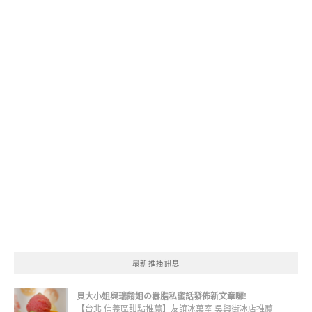
最新推播訊息
貝大小姐與瑞餚姐の囂脂私蜜話發佈新文章囉!
【台北 信義區甜點推薦】友誼冰菓室 吳興街冰店推薦