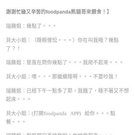
謝謝
又
的
熊貓哥來餵食！】
忙碌
辛苦
foodpanda
瑞餚姐：幾點了。。。
貝大小姐：（睡眼惺忪。。。）你在叫我哦？幾點
了？！
瑞餚姐：是我在問你幾點了。。。我爬不起來。。。
貝大小姐：噢。。。那繼續睡啊。。。不要吵我！
瑞餚姐：已經下午一點多了耶，我餓了，睡不著又不想
起床。。。
貝大小姐：(打開foodpanda APP) 給你。。。點
餐。。。