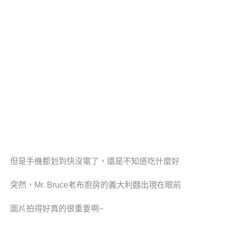
但是手機都
划
到快沒電了，還是不知道吃什麼好
突然，Mr. Bruce老布廚房的義大利麵出現在眼前
圖片拍得好真的很重要啊
~