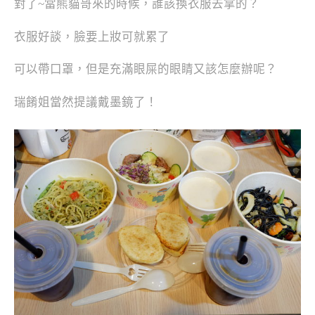
對了~當熊貓哥來的時候，誰該換衣服去拿的？
衣服好談，臉要上妝可就累了
可以帶口罩，但是充滿眼屎的眼睛又該怎麼辦呢？
瑞餚姐當然提議戴墨鏡了！