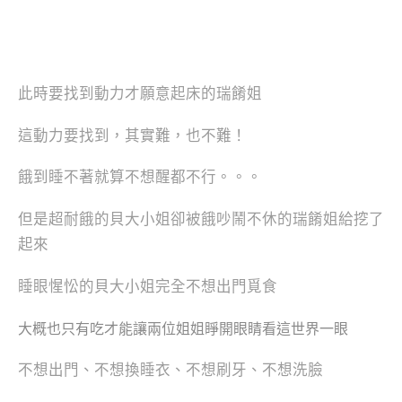
此時要找到動力才願意起床的瑞餚姐
這動力要找到，其實難，也不難！
餓到睡不著就算不想醒都不行。。。
但是超耐餓的貝大小姐卻被餓吵鬧不休的瑞餚姐給挖了
起來
睡眼惺忪的貝大小姐完全不想出門覓食
大概也只有吃才能讓兩位姐姐睜開眼睛看這世界一眼
不想出門、不想換睡衣、不想刷牙、不想洗臉