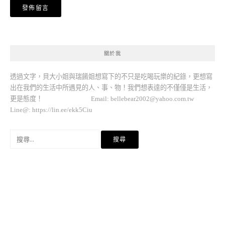
關於我
透過文字，貝大小姐與瑞餚姐想寫下的不只是吃喝玩樂的紀錄，更想寫
出在我們的生活中所遇見的人、事、物！我們想表達的不僅僅是生活，
更是態度！ Email:
bellebear2002@yahoo.com.tw
Line@: https://lin.ee/ekk5Ciu
搜
尋
關
鍵
字: