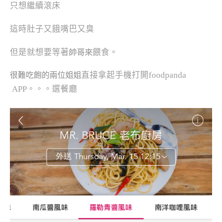
只想繼續滾床
這時肚子又餓嘴巴又臭
但是就想要等著
餵食。
帥哥來
直接拿起手機打開foodpanda
很難吃飽的兩位姐姐
APP。。。選餐廳