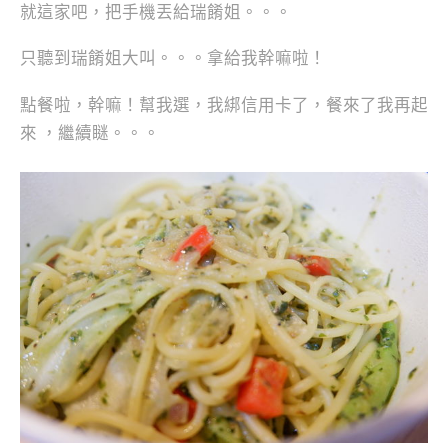
就這家吧，
把手機丟給瑞餚姐。。。
只聽到瑞餚姐大叫。。。拿給我幹嘛啦！
點餐啦，幹嘛！幫我選，我綁信用卡了，餐來了我再起
來 ，繼續瞇。。。