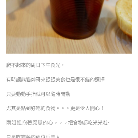
爬不起來的
周日下午食光，
有時讓熊貓帥哥來餵餵美食也是很不錯的選擇
只要動動手指就可以隨時開動
尤其是點到好吃的食物。。。更是令人開心！
兩姐姐抱著感恩的心
。。。把食物都吃光光啦~
只是吃完餐的兩位睡美人