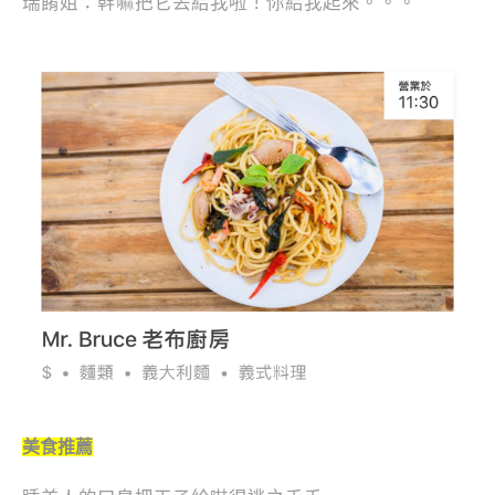
瑞餚姐：幹嘛把它丟給我啦！你給我起來。。。
美食推薦