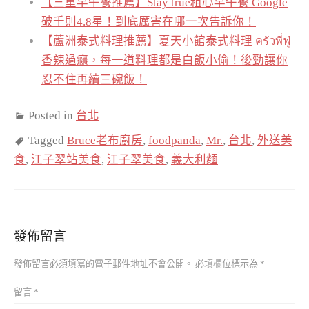
【三重早午餐推薦】Stay true粗心早午餐 Google
破千則4.8星！到底厲害在哪一次告訴你！
【蘆洲泰式料理推薦】夏天小館泰式料理 ครัวพี่ฟู่
香辣過癮，每一道料理都是白飯小偷！後勁讓你
忍不住再續三碗飯！
Posted in
台北
Tagged
Bruce老布廚房
,
foodpanda
,
Mr.
,
台北
,
外送美
食
,
江子翠站美食
,
江子翠美食
,
義大利麵
發佈留言
發佈留言必須填寫的電子郵件地址不會公開。
必填欄位標示為
*
留言
*