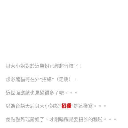
貝大小姐對於這裝扮已經超習慣了！
想必熊貓哥在外”招總”（走跳），
這世面應該也見過很多了吧。。。
以為台語天后貝大小姐說”
招種
”是這樣寫。。。
差點嚇死瑞餚姐了，才剛睡醒是要招誰的種啦。。。