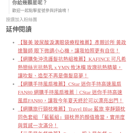
你給幾顆星呢？
歡迎一起點擊星號參與評論唷！
按讚加入粉絲團
延伸閱讀
【醫美 玻尿酸淚溝眼袋療程推薦】彥靚診所 黃政
達醫師 眼下微調小心機，讓我拍照更有自信！
【網購免沖洗護髮抗熱組推薦】KAFINCE 可凡希
熱戀絲光抗熱乳 x YMN 攸沐橣 玫瑰抗熱精華，
讓吹髮、造型不再是傷髮惡夢！
【網購手持風扇推薦】CStar 迷你手持高速風扇
FAN80 網購手持風扇推薦｜CStar 迷你手持高速
風扇FAN80，讓我今年夏天終於可以漂亮出門！
【網購旅行頸枕推薦】Travel Blue 藍旅 寧靜頸枕
同色套組 「藍藍組」頸枕界的顏值擔當，實用度
與質感一次滿分！