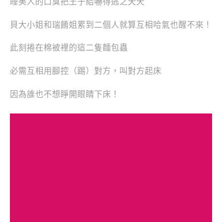
睡美人的口臭把王子給嚇得逃之夭夭
貝大小姐和瑞餚姐累到二個人就算互相哈氣也醒不來！
此刻捲在棉被裡的這二隻麵包蟲
必需互相用腳控（踢）對方，叫對方起床
因為誰也不想睜開眼睛下床！