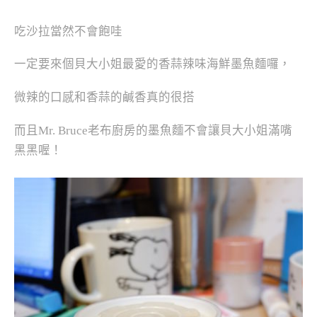
吃沙拉當然不會飽哇
一定要來個貝大小姐最愛的香蒜辣味海鮮墨魚麵囉，
微辣的口感和香蒜的鹹香真的很搭
而且Mr. Bruce老布廚房的墨魚麵不會讓貝大小姐滿嘴
黑黑喔！