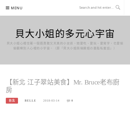
Skip
MENU
to
content
貝大小姐的多元心宇宙
貝大小姐心裡住著一個既勇敢又天真的小女孩，她愛吃、愛玩、愛寫字，也愛偷
偷觀察別人心裡的小宇宙。（原『貝大小姐與瑞餚姐の囂脂私蜜話』）
【新北 江子翠站美食】Mr. Bruce老布廚
房
台北
BELLE
2018-03-14
0